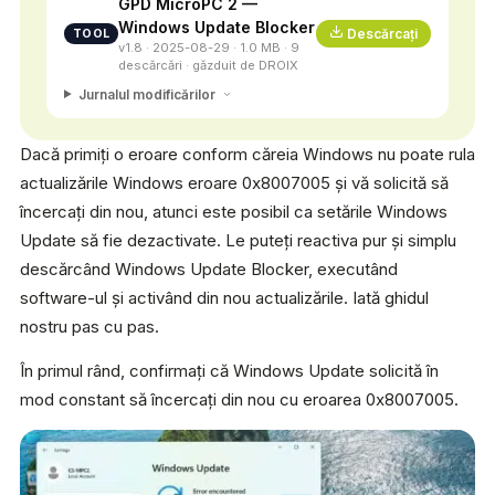
GPD MicroPC 2 —
Windows Update Blocker
Descărcați
TOOL
v1.8 · 2025-08-29 · 1.0 MB · 9
descărcări · găzduit de DROIX
Jurnalul modificărilor
Dacă primiți o eroare conform căreia Windows nu poate rula
actualizările Windows eroare 0x8007005 și vă solicită să
încercați din nou, atunci este posibil ca setările Windows
Update să fie dezactivate. Le puteți reactiva pur și simplu
descărcând Windows Update Blocker, executând
software-ul și activând din nou actualizările. Iată ghidul
nostru pas cu pas.
În primul rând, confirmați că Windows Update solicită în
mod constant să încercați din nou cu eroarea 0x8007005.