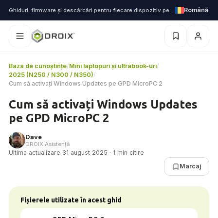
Română
Ghiduri, firmware și descărcări pentru fiecare dispozitiv pe care îl livrăm
Baza de cunoștințe
/
Mini laptopuri și ultrabook-uri
/
2025 (N250 / N300 / N350)
/
Cum să activați Windows Updates pe GPD MicroPC 2
Cum să activați Windows Updates
pe GPD MicroPC 2
Dave
DROIX Asistență
Ultima actualizare 31 august 2025 · 1 min citire
Marcaj
Fișierele utilizate în acest ghid