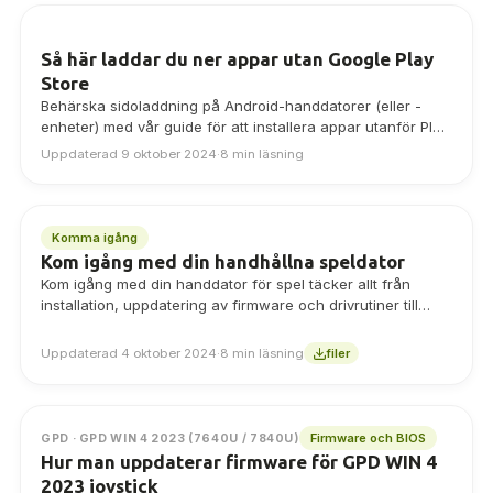
Så här laddar du ner appar utan Google Play
Store
Behärska sidoladdning på Android-handdatorer (eller -
enheter) med vår guide för att installera appar utanför Play
Store.
Uppdaterad 9 oktober 2024
·
8 min läsning
Komma igång
Kom igång med din handhållna speldator
Kom igång med din handdator för spel täcker allt från
installation, uppdatering av firmware och drivrutiner till
spelprogramvara. Få ut mesta möjliga av din handhållna
speldator.
Uppdaterad 4 oktober 2024
·
8 min läsning
filer
Firmware och BIOS
GPD · GPD WIN 4 2023 (7640U / 7840U)
Hur man uppdaterar firmware för GPD WIN 4
2023 joystick