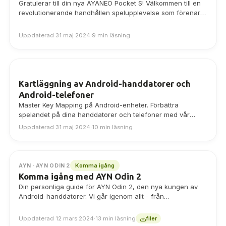
Gratulerar till din nya AYANEO Pocket S! Välkommen till en
revolutionerande handhållen spelupplevelse som förenar
det bästa från retrospelande handhållna spel med…
Uppdaterad 31 maj 2024
·
9 min läsning
Kartläggning av Android-handdatorer och
Android-telefoner
Master Key Mapping på Android-enheter. Förbättra
spelandet på dina handdatorer och telefoner med vår
enkla kartläggningsguide. Få tips om hur du anpassar
Uppdaterad 31 maj 2024
·
10 min läsning
kontrollerna och optimerar spelet, perfekt för Android-
användare som vill förbättra sin spelupplevelse.
Komma igång
AYN · AYN ODIN 2
Komma igång med AYN Odin 2
Din personliga guide för AYN Odin 2, den nya kungen av
Android-handdatorer. Vi går igenom allt - från
konfigurering till spelinstallation.
Uppdaterad 12 mars 2024
·
13 min läsning
filer