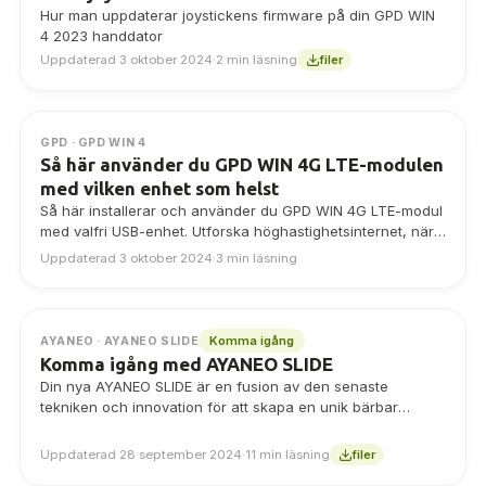
Hur man uppdaterar joystickens firmware på din GPD WIN
4 2023 handdator
Uppdaterad 3 oktober 2024
·
2 min läsning
filer
GPD · GPD WIN 4
Så här använder du GPD WIN 4G LTE-modulen
med vilken enhet som helst
Så här installerar och använder du GPD WIN 4G LTE-modul
med valfri USB-enhet. Utforska höghastighetsinternet, när
som helst, var som helst!
Uppdaterad 3 oktober 2024
·
3 min läsning
Komma igång
AYANEO · AYANEO SLIDE
Komma igång med AYANEO SLIDE
Din nya AYANEO SLIDE är en fusion av den senaste
tekniken och innovation för att skapa en unik bärbar
spelupplevelse. Precis som…
Uppdaterad 28 september 2024
·
11 min läsning
filer