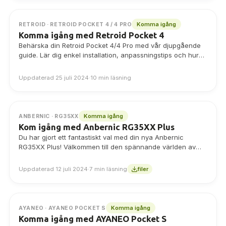
Komma igång
RETROID · RETROID POCKET 4 / 4 PRO
Komma igång med Retroid Pocket 4
Behärska din Retroid Pocket 4/4 Pro med vår djupgående
guide. Lär dig enkel installation, anpassningstips och hur
du förbättrar din retrospelupplevelse på denna
avancerade Android-handdator. Perfekt för både nybörjare
Uppdaterad 25 juli 2024
·
10 min läsning
och erfarna spelare.
Komma igång
ANBERNIC · RG35XX
Kom igång med Anbernic RG35XX Plus
Du har gjort ett fantastiskt val med din nya Anbernic
RG35XX Plus! Välkommen till den spännande världen av
handdatorer för retrospel, som…
Uppdaterad 12 juli 2024
·
7 min läsning
filer
Komma igång
AYANEO · AYANEO POCKET S
Komma igång med AYANEO Pocket S