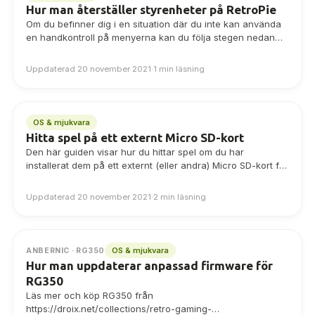
Hur man återställer styrenheter på RetroPie
Om du befinner dig i en situation där du inte kan använda
en handkontroll på menyerna kan du följa stegen nedan
för…
Uppdaterad 20 november 2021
·
1 min läsning
OS & mjukvara
Hitta spel på ett externt Micro SD-kort
Den här guiden visar hur du hittar spel om du har
installerat dem på ett externt (eller andra) Micro SD-kort för
din…
Uppdaterad 20 november 2021
·
2 min läsning
OS & mjukvara
ANBERNIC · RG350
Hur man uppdaterar anpassad firmware för
RG350
Läs mer och köp RG350 från
https://droix.net/collections/retro-gaming-