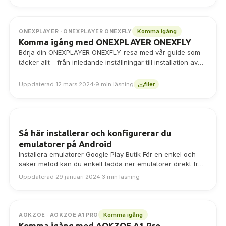
Komma igång
ONEXPLAYER · ONEXPLAYER ONEXFLY
Komma igång med ONEXPLAYER ONEXFLY
Börja din ONEXPLAYER ONEXFLY-resa med vår guide som
täcker allt - från inledande inställningar till installation av
spel! Vi vill se till att du får ut mesta möjliga av din
kompakta speldator.
Uppdaterad 12 mars 2024
·
9 min läsning
filer
Så här installerar och konfigurerar du
emulatorer på Android
Installera emulatorer Google Play Butik För en enkel och
säker metod kan du enkelt ladda ner emulatorer direkt från
Google Play Store.…
Uppdaterad 29 januari 2024
·
3 min läsning
Komma igång
AOKZOE · AOKZOE A1 PRO
Komma igång med AOKZOE A1 Pro