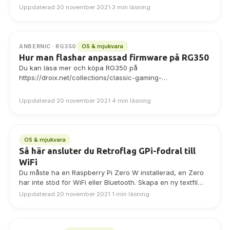
handhelds/products/rg350-retro-gaming-handheld OBS:
Uppdaterad 20 november 2021
·
3 min läsning
Om du redan använder anpassad firmware och den
senaste versionen är en uppdatering snarare…
OS & mjukvara
ANBERNIC · RG350
Hur man flashar anpassad firmware på RG350
Du kan läsa mer och köpa RG350 på
https://droix.net/collections/classic-gaming-
handheld/products/rg350-gaming-handheld Du kommer att
behöva Liten stjärnskruvmejsel Spudger av plast, eller
Uppdaterad 20 november 2021
·
4 min läsning
plastkort Senaste anpassade…
OS & mjukvara
Så här ansluter du Retroflag GPi-fodral till
WiFi
Du måste ha en Raspberry Pi Zero W installerad, en Zero
har inte stöd för WiFi eller Bluetooth. Skapa en ny textfil…
Uppdaterad 20 november 2021
·
1 min läsning