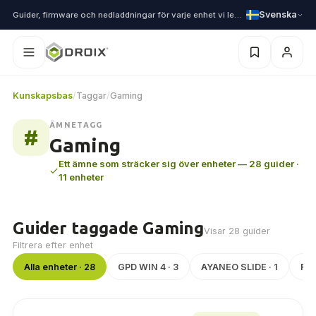
Svenska
Guider, firmware och nedladdningar för varje enhet vi levererar
Kunskapsbas
/
Taggar
/
Gaming
ÄMNETAGG
#
Gaming
Ett ämne som sträcker sig över enheter — 28 guider ·
11 enheter
Guider taggade Gaming
Visar 28 guider
Filtrera efter enhet
Alla enheter · 28
GPD WIN 4 · 3
AYANEO SLIDE · 1
Ret