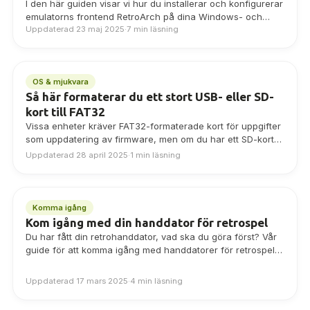
I den här guiden visar vi hur du installerar och konfigurerar
emulatorns frontend RetroArch på dina Windows- och
Android-baserade enheter.
Uppdaterad 23 maj 2025
·
7 min läsning
OS & mjukvara
Så här formaterar du ett stort USB- eller SD-
kort till FAT32
Vissa enheter kräver FAT32-formaterade kort för uppgifter
som uppdatering av firmware, men om du har ett SD-kort
eller USB-drivrutin på 64 GB…
Uppdaterad 28 april 2025
·
1 min läsning
Komma igång
Kom igång med din handdator för retrospel
Du har fått din retrohanddator, vad ska du göra först? Vår
guide för att komma igång med handdatorer för retrospel
visar hur du installerar, lägger till spel, anpassar firmware
och mycket mer!
Uppdaterad 17 mars 2025
·
4 min läsning