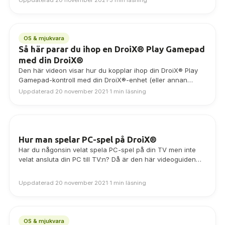
Uppdaterad 20 november 2021
·
3 min läsning
OS & mjukvara
Så här parar du ihop en DroiX® Play Gamepad
med din DroiX®
Den här videon visar hur du kopplar ihop din DroiX® Play
Gamepad-kontroll med din DroiX®-enhet (eller annan
Android-modell) via Bluetooth
Uppdaterad 20 november 2021
·
1 min läsning
[embed]https://www.youtube.com/watch?
v=hB4Fw1EDu2s[/embed]
Hur man spelar PC-spel på DroiX®
Har du någonsin velat spela PC-spel på din TV men inte
velat ansluta din PC till TV:n? Då är den här videoguiden…
Uppdaterad 20 november 2021
·
1 min läsning
OS & mjukvara