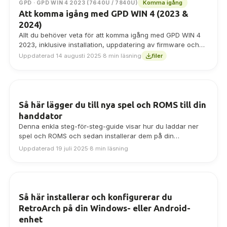
Komma igång
GPD · GPD WIN 4 2023 (7640U / 7840U)
Att komma igång med GPD WIN 4 (2023 &
2024)
Allt du behöver veta för att komma igång med GPD WIN 4
2023, inklusive installation, uppdatering av firmware och
drivrutiner.
Uppdaterad 14 augusti 2025
·
8 min läsning
filer
Så här lägger du till nya spel och ROMS till din
handdator
Denna enkla steg-för-steg-guide visar hur du laddar ner
spel och ROMS och sedan installerar dem på din
handdator, redo att spelas.
Uppdaterad 19 juli 2025
·
8 min läsning
Så här installerar och konfigurerar du
RetroArch på din Windows- eller Android-
enhet