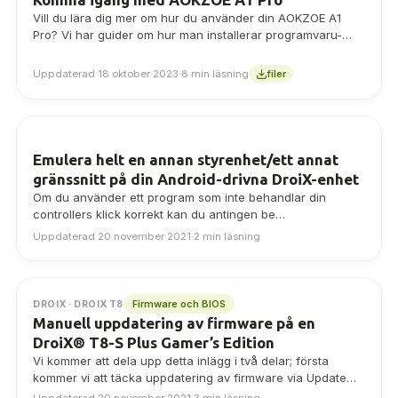
Vill du lära dig mer om hur du använder din AOKZOE A1
Pro? Vi har guider om hur man installerar programvaru-
och drivrutinsuppdateringar och mycket mer!
Uppdaterad 18 oktober 2023
·
8 min läsning
filer
Emulera helt en annan styrenhet/ett annat
gränssnitt på din Android-drivna DroiX-enhet
Om du använder ett program som inte behandlar din
controllers klick korrekt kan du antingen be
programförfattaren att uppdatera sin kod, eller…
Uppdaterad 20 november 2021
·
2 min läsning
Firmware och BIOS
DROIX · DROIX T8
Manuell uppdatering av firmware på en
DroiX® T8-S Plus Gamer’s Edition
Vi kommer att dela upp detta inlägg i två delar; första
kommer vi att täcka uppdatering av firmware via Update
and Backup-applikationen från…