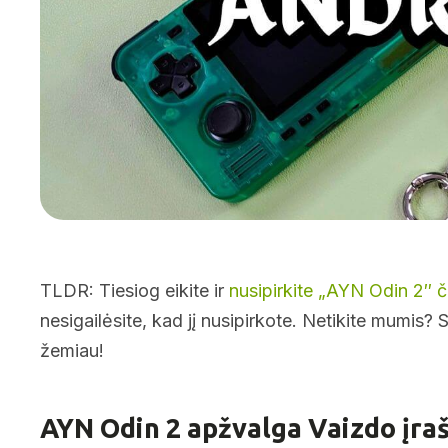
TLDR: Tiesiog eikite ir
nusipirkite „AYN Odin 2″ č
nesigailėsite, kad jį nusipirkote. Netikite mumis
žemiau!
AYN Odin 2 apžvalga Vaizdo įra