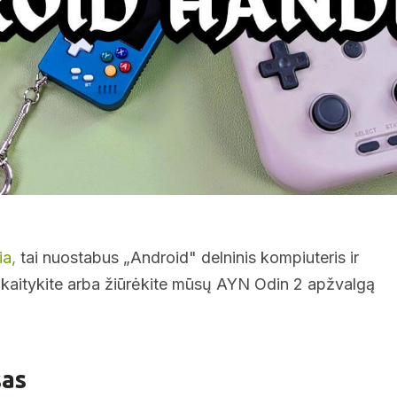
ia,
tai nuostabus „Android" delninis kompiuteris ir
? Skaitykite arba žiūrėkite mūsų AYN Odin 2 apžvalgą
šas