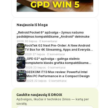
Naujausia iš bloga
„Retroid Pocket 6“ apžvalga – žymus našumo
padidėjimas kompaktiškame „Android“ delninuke
2026 30 liepos · 0 komentarai
RockTek G2 Next Pre-Order: A New Android
TV Box for 4K Streaming, Apps and Everyday
Entertainment
2026 27 liepos · 0 komentarai
„GPD G2“ apžvalga – galinga stalinio
kompiuterio klasės grafika kompaktiškame
doko korpuse
2026 23 liepos · 0 komentarai
GEEKOM IT13 Max review: Powerful Intel
Mini PC Performance in a Compact Design
2026 22 liepos · 0 komentarai
Gaukite naujausią iš DROIX
Apžvalgos, likučiai ir technikos žinios — kartą per
savaitę.