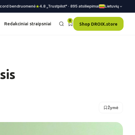
scord bendruomenė
4.8 „Trustpilot" · 895 atsiliepimai
Lietuvių
0
Redakciniai straipsniai
Shop DROIX.store
sis
Žymė