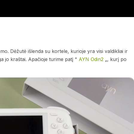
Dėžutė išlenda su kortele, kurioje yra visi valdikliai ir
ga jo kraštai. Apačioje turime patį "
AYN Odin2
„, kurį po