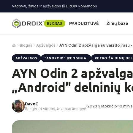
Vadovai, žinios ir apžvalgos iš DROIX komandos
PARDUOTUVĖ
Žinių bazė
BLOGAS
Blogas
Apžvalgos
AYN Odin 2 apžvalga su vaizdo įrašu 
APŽVALGOS
"ANDROID" ĮRENGINIAI
RETRO ŽAIDIMŲ DEL
AYN Odin 2 apžvalga 
„Android" delninių k
DaveC
2023 3 lapkričio
10 min s
Bringer of videos, text and images!