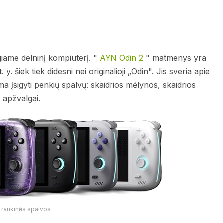
iame delninį kompiuterį. "
AYN Odin 2
" matmenys yra
. šiek tiek didesni nei originalioji „Odin". Jis sveria apie
ma įsigyti penkių spalvų: skaidrios mėlynos, skaidrios
e apžvalgai.
 rankinės spalvos