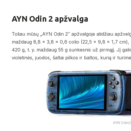
AYN Odin 2 apžvalga
Toliau mūsų „AYN Odin 2″ apžvalgoje atidžiau apžvelg
maždaug 8,8 x 3,8 x 0,6 colio (22,5 x 9,8 x 1,7 cm), t. y
420 g, t. y. maždaug 55 g sunkesnis už pirmąjį. Jį gali
violetinės, juodos, šaltai pilkos ir baltos, kurią ir turim
AYN Odin2