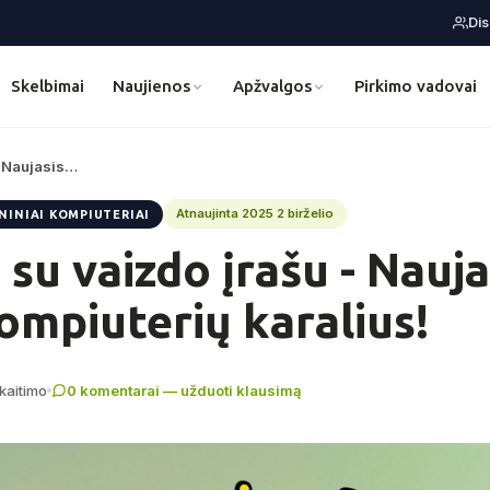
Di
Skelbimai
Naujienos
Apžvalgos
Pirkimo vadovai
- Naujasis…
Atnaujinta 2025 2 birželio
NINIAI KOMPIUTERIAI
su vaizdo įrašu - Nauja
ompiuterių karalius!
kaitimo
0 komentarai — užduoti klausimą