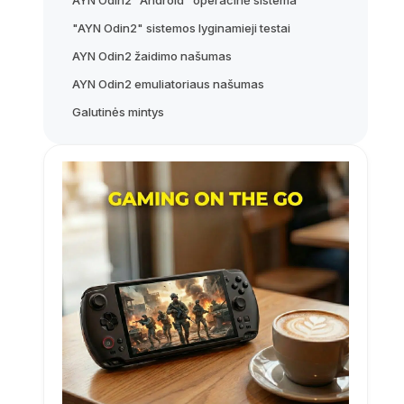
AYN Odin2 "Android" operacinė sistema
"AYN Odin2" sistemos lyginamieji testai
AYN Odin2 žaidimo našumas
AYN Odin2 emuliatoriaus našumas
Galutinės mintys