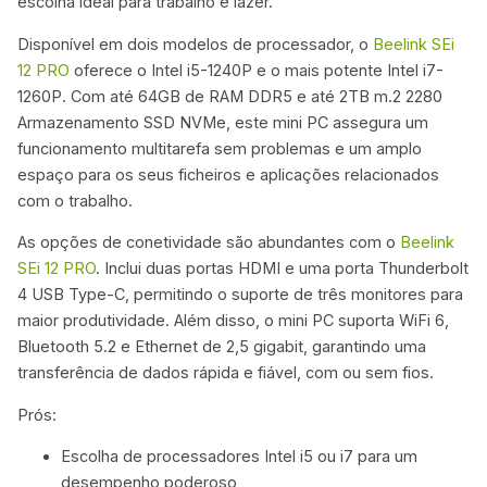
escolha ideal para trabalho e lazer.
Disponível em dois modelos de processador, o
Beelink SEi
12 PRO
oferece o Intel i5-1240P e o mais potente Intel i7-
1260P. Com até 64GB de RAM DDR5 e até 2TB m.2 2280
Armazenamento SSD NVMe, este mini PC assegura um
funcionamento multitarefa sem problemas e um amplo
espaço para os seus ficheiros e aplicações relacionados
com o trabalho.
As opções de conetividade são abundantes com o
Beelink
SEi 12 PRO
. Inclui duas portas HDMI e uma porta Thunderbolt
4 USB Type-C, permitindo o suporte de três monitores para
maior produtividade. Além disso, o mini PC suporta WiFi 6,
Bluetooth 5.2 e Ethernet de 2,5 gigabit, garantindo uma
transferência de dados rápida e fiável, com ou sem fios.
Prós:
Escolha de processadores Intel i5 ou i7 para um
desempenho poderoso