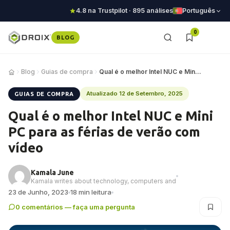
4.8 na Trustpilot · 895 análises
Português
0
BLOG
Blog
Guias de compra
Qual é o melhor Intel NUC e Mini PC para as fé…
Atualizado 12 de Setembro, 2025
GUIAS DE COMPRA
Qual é o melhor Intel NUC e Mini
PC para as férias de verão com
vídeo
Kamala June
Kamala writes about technology, computers and
23 de Junho, 2023
18 min leitura
0 comentários — faça uma pergunta