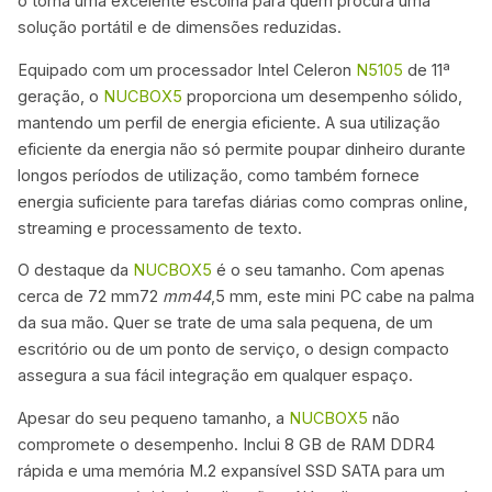
o torna uma excelente escolha para quem procura uma
solução portátil e de dimensões reduzidas.
Equipado com um processador Intel Celeron
N5105
de 11ª
geração, o
NUCBOX5
proporciona um desempenho sólido,
mantendo um perfil de energia eficiente. A sua utilização
eficiente da energia não só permite poupar dinheiro durante
longos períodos de utilização, como também fornece
energia suficiente para tarefas diárias como compras online,
streaming e processamento de texto.
O destaque da
NUCBOX5
é o seu tamanho. Com apenas
cerca de 72 mm72
mm44
,5 mm, este mini PC cabe na palma
da sua mão. Quer se trate de uma sala pequena, de um
escritório ou de um ponto de serviço, o design compacto
assegura a sua fácil integração em qualquer espaço.
Apesar do seu pequeno tamanho, a
NUCBOX5
não
compromete o desempenho. Inclui 8 GB de RAM DDR4
rápida e uma memória M.2 expansível SSD SATA para um