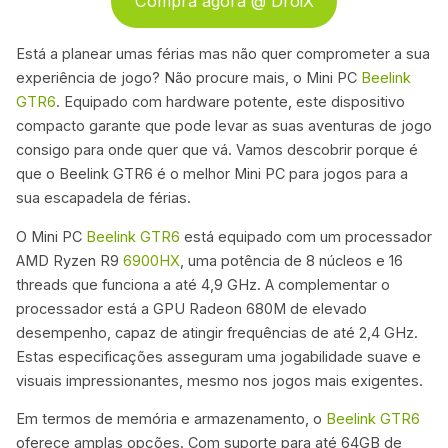
Compra agora @ DroiX
Está a planear umas férias mas não quer comprometer a sua
experiência de jogo? Não procure mais, o Mini PC
Beelink
GTR6
. Equipado com hardware potente, este dispositivo
compacto garante que pode levar as suas aventuras de jogo
consigo para onde quer que vá. Vamos descobrir porque é
que o Beelink GTR6 é o melhor Mini PC para jogos para a
sua escapadela de férias.
O Mini PC
Beelink GTR6
está equipado com um processador
AMD Ryzen R9
6900HX
, uma potência de 8 núcleos e 16
threads que funciona a até 4,9 GHz. A complementar o
processador está a GPU Radeon 680M de elevado
desempenho, capaz de atingir frequências de até 2,4 GHz.
Estas especificações asseguram uma jogabilidade suave e
visuais impressionantes, mesmo nos jogos mais exigentes.
Em termos de memória e armazenamento, o
Beelink GTR6
oferece amplas opções. Com suporte para até 64GB de