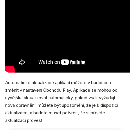
Automatické aktualizace aplikací můžete v budoucnu
změnit v nastavení Obchodu Play. Aplikace se mohou od
nynějška aktualizovat automaticky, pokud však vyžadují
nová oprávnění, můžete být upozorněni, že je k dispozici
aktualizace, a budete muset potvrdit, že si přejete
aktualizaci provést.