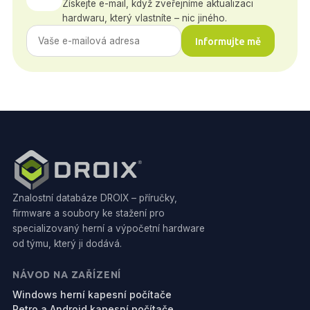
Získejte e-mail, když zveřejníme aktualizaci
hardwaru, který vlastníte – nic jiného.
Informujte mě
Znalostní databáze DROIX – příručky,
firmware a soubory ke stažení pro
specializovaný herní a výpočetní hardware
od týmu, který ji dodává.
NÁVOD NA ZAŘÍZENÍ
Windows herní kapesní počítače
Retro a Android kapesní počítače