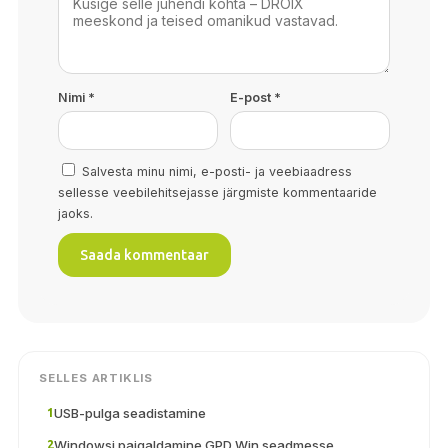
Nimi
*
E-post
*
Salvesta minu nimi, e-posti- ja veebiaadress
sellesse veebilehitsejasse järgmiste kommentaaride
jaoks.
SELLES ARTIKLIS
USB-pulga seadistamine
1
Windowsi paigaldamine GPD Win seadmesse
2