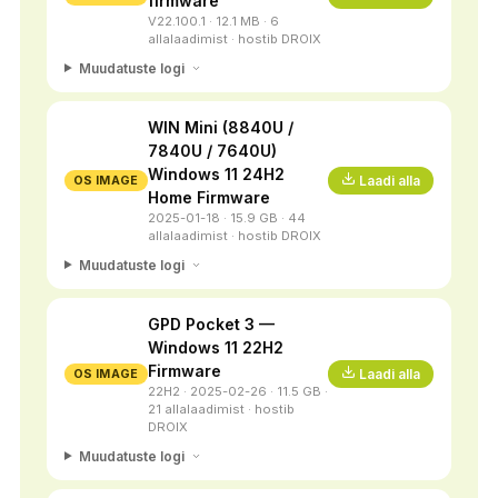
firmware
V22.100.1 · 12.1 MB · 6
allalaadimist · hostib DROIX
Muudatuste logi
WIN Mini (8840U /
7840U / 7640U)
Windows 11 24H2
Laadi alla
OS IMAGE
Home Firmware
2025-01-18 · 15.9 GB · 44
allalaadimist · hostib DROIX
Muudatuste logi
GPD Pocket 3 —
Windows 11 22H2
Firmware
Laadi alla
OS IMAGE
22H2 · 2025-02-26 · 11.5 GB ·
21 allalaadimist · hostib
DROIX
Muudatuste logi