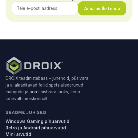
Anna mulle teada
DROIX teadmistebaas – juhendid, püsivara
ja allalaaditavad failid spetsialiseerunud
mängude ja arvutiriistvara jaoks, seda
tarnivalt meeskonnalt.
SEADME JUHISED
Windows Gaming pihuarvutid
Retro ja Android pihuarvutid
Mini arvutid