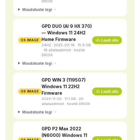
DROIX
Muudatuste logi
GPD DUO (AI 9 HX 370)
— Windows 11 24H2
Home Firmware
Laadi alla
OS IMAGE
24H2 · 2025-03-18 · 15.9 GB
· 18 allalaadimist · hostib
DROIX
Muudatuste logi
GPD WIN 3 (1195G7)
Windows 11 22H2
Laadi alla
OS IMAGE
Firmware
2023-11-02 · 11.1 GB · 20
allalaadimist · hostib DROIX
Muudatuste logi
GPD P2 Max 2022
(N6000) Windows 11