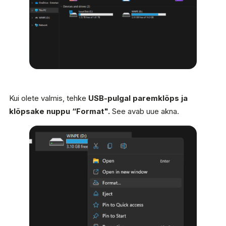
Kui olete valmis, tehke
USB-pulgal paremklõps ja
klõpsake nuppu “Format".
See avab uue akna.