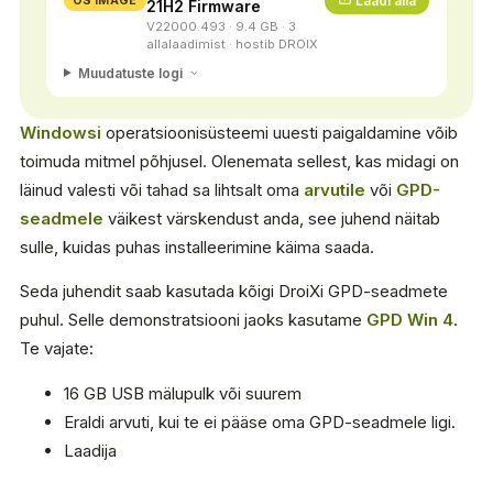
Laadi alla
OS IMAGE
21H2 Firmware
V22000.493 · 9.4 GB · 3
allalaadimist · hostib DROIX
Muudatuste logi
Windowsi
operatsioonisüsteemi uuesti paigaldamine võib
toimuda mitmel põhjusel. Olenemata sellest, kas midagi on
läinud valesti või tahad sa lihtsalt oma
arvutile
või
GPD-
seadmele
väikest värskendust anda, see juhend näitab
sulle, kuidas puhas installeerimine käima saada.
Seda juhendit saab kasutada kõigi DroiXi GPD-seadmete
puhul. Selle demonstratsiooni jaoks kasutame
GPD Win 4
.
Te vajate:
16 GB USB mälupulk või suurem
Eraldi arvuti, kui te ei pääse oma GPD-seadmele ligi.
Laadija