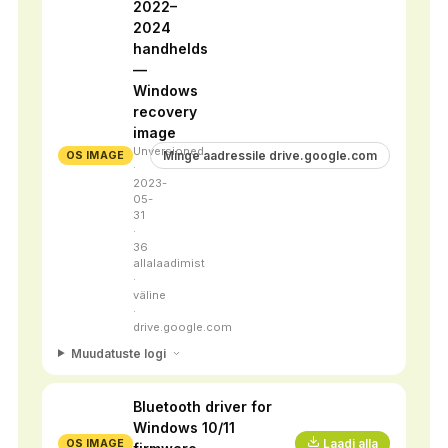
2022–
2024
handhelds
—
Windows
recovery
image
Unversioned
Minge aadressile drive.google.com
OS IMAGE
·
2023-
05-
31
·
36
allalaadimist
·
väline
·
drive.google.com
Muudatuste logi
Bluetooth driver for
Windows 10/11
Laadi alla
OS IMAGE