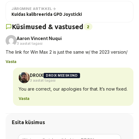
JÄRGMINE ARTIKKEL
Kuidas kalibreerida GPD Joysticki
Küsimused & vastused
2
Aaron Vincent Nuqui
3 aastat tagasi
The link for Win Max 2 is just the same w/ the 2023 version/
Vasta
DROIX
DROIX MEESKOND
3 aastat tagasi
You are correct, our apologies for that. It’s now fixed.
Vasta
Esita küsimus