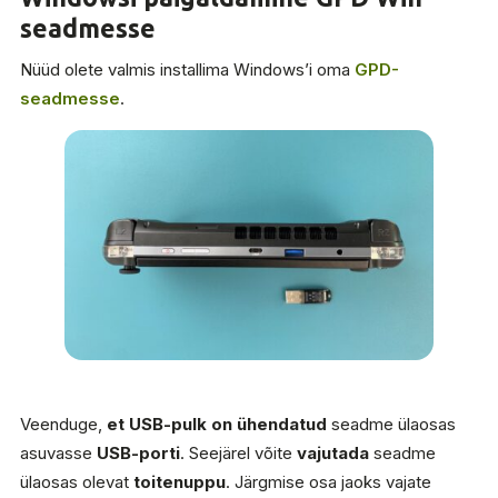
seadmesse
Nüüd olete valmis installima Windows’i oma
GPD-
seadmesse
.
Veenduge,
et USB-pulk on ühendatud
seadme ülaosas
asuvasse
USB-porti
. Seejärel võite
vajutada
seadme
ülaosas olevat
toitenuppu
. Järgmise osa jaoks vajate