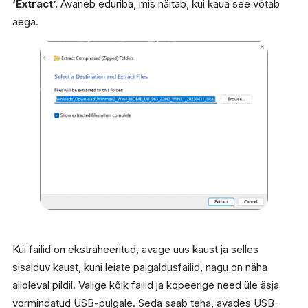
‘Extract’.
Avaneb eduriba, mis näitab, kui kaua see võtab
aega.
Kui failid on ekstraheeritud, avage uus kaust ja selles
sisalduv kaust, kuni leiate paigaldusfailid, nagu on näha
alloleval pildil. Valige kõik failid ja kopeerige need üle äsja
vormindatud USB-pulgale. Seda saab teha, avades USB-