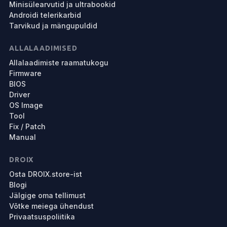
Minisülearvutid ja ultrabookid
Androidi telerikarbid
Tarvikud ja mängupuldid
ALLALAADIMISED
Allalaadimiste raamatukogu
Firmware
BIOS
Driver
OS Image
Tool
Fix / Patch
Manual
DROIX
Osta DROIX.store-ist
Blogi
Jälgige oma tellimust
Võtke meiega ühendust
Privaatsuspoliitika