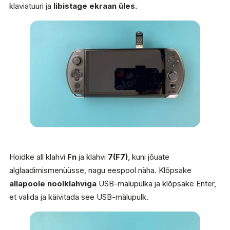
klaviatuuri ja
libistage ekraan üles.
Hoidke all klahvi
Fn
ja klahvi
7(F7)
, kuni jõuate
alglaadimismenüüsse, nagu eespool näha. Klõpsake
allapoole noolklahviga
USB-mälupulka ja klõpsake Enter,
et valida ja käivitada see USB-mälupulk.