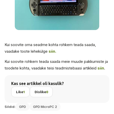
Kui soovite oma seadme kohta rohkem teada saada,
vaadake toote lehekülge
siin.
Kui soovite rohkem teada saada meie muude pakkumiste ja
toodete kohta, vaadake teisi teadmistebaasi artikleid
siin
.
Kas see artikkel oli kasulik?
Like
1
Dislike
0
Sildid:
GPD
GPD MicroPC 2