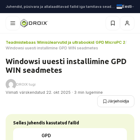
Eesti
Juhendid, püsivara ja allalaaditavad failid iga tarnitava seadme jaoks
Teadmistebaas
/
Minisülearvutid ja ultrabookid
/
GPD MicroPC 2
/
Windowsi uuesti installimine GPD WIN seadmetes
Windowsi uuesti installimine GPD
WIN seadmetes
DROIX tugi
Viimati värskendatud 22. okt 2025 · 3 min lugemine
Järjehoidja
Selles juhendis kasutatud failid
GPD