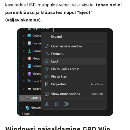
kasutades USB-mälupulga vabalt välja visata,
tehes sellel
paremklõpsu ja klõpsates nupul “Eject"
(väljaviskamine).
Windowsi paigaldamine GPD Win