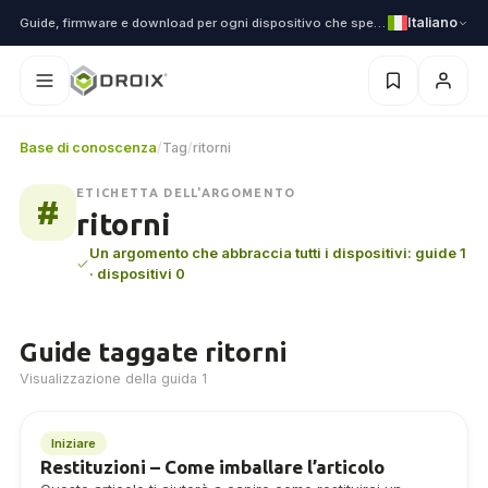
Italiano
Guide, firmware e download per ogni dispositivo che spediamo
Base di conoscenza
/
Tag
/
ritorni
ETICHETTA DELL'ARGOMENTO
#
ritorni
Un argomento che abbraccia tutti i dispositivi: guide 1
· dispositivi 0
Guide taggate ritorni
Visualizzazione della guida 1
Iniziare
Restituzioni – Come imballare l’articolo