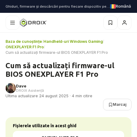
Română
Ghiduri, firmware și descărcări pentru fiecare dispozitiv pe care îl livrăm
Baza de cunoștințe
/
Handheld-uri Windows Gaming
/
ONEXPLAYER F1 Pro
/
Cum să actualizați firmware-ul BIOS ONEXPLAYER F1 Pro
Cum să actualizați firmware-ul
BIOS ONEXPLAYER F1 Pro
Dave
DROIX Asistență
Ultima actualizare 24 august 2025 · 4 min citire
Marcaj
Fișierele utilizate în acest ghid