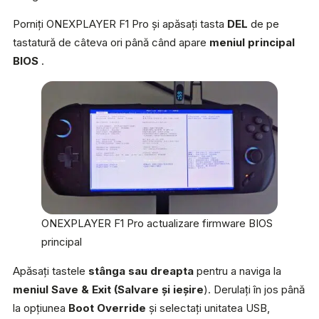
Porniți ONEXPLAYER F1 Pro și apăsați tasta
DEL
de pe
tastatură de câteva ori până când apare
meniul principal
BIOS
.
ONEXPLAYER F1 Pro actualizare firmware BIOS
principal
Apăsați tastele
stânga sau dreapta
pentru a naviga la
meniul Save & Exit (Salvare și ieșire
). Derulați în jos până
la opțiunea
Boot Override
și selectați unitatea USB,