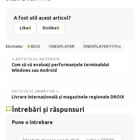
A fost util acest articol?
Like
0
Dislike
0
Etichete:
#
BIOS
ONEXPLAYER
ONEXPLAYER F1 Pro
ARTICOLUL ANTERIOR
Cum să vă evaluați performanțele terminalului
Windows sau Android
ARTICOLUL URMĂTOR
Livrare internațională și magazinele regionale DROIX
Întrebări și răspunsuri
Pune o întrebare