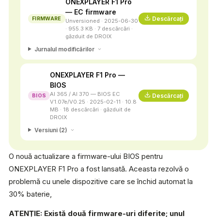
ONEXPLAYER F1 Pro
— EC firmware
Descărcați
FIRMWARE
Unversioned · 2025-06-30
· 955.3 KB · 7 descărcări ·
găzduit de DROIX
Jurnalul modificărilor
ONEXPLAYER F1 Pro —
BIOS
AI 365 / AI 370 — BIOS EC
Descărcați
BIOS
V1.07e/V0.25 · 2025-02-11 · 10.8
MB · 18 descărcări · găzduit de
DROIX
Versiuni (2)
O nouă actualizare a firmware-ului BIOS pentru
ONEXPLAYER F1 Pro a fost lansată. Aceasta rezolvă o
problemă cu unele dispozitive care se închid automat la
30% baterie,
ATENȚIE: Există două firmware-uri diferite; unul