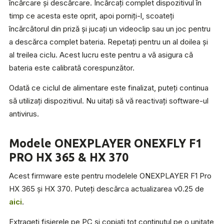
încărcare și descărcare. Încărcați complet dispozitivul în
timp ce acesta este oprit, apoi porniți-l, scoateți
încărcătorul din priză și jucați un videoclip sau un joc pentru
a descărca complet bateria. Repetați pentru un al doilea și
al treilea ciclu. Acest lucru este pentru a vă asigura că
bateria este calibrată corespunzător.
Odată ce ciclul de alimentare este finalizat, puteți continua
să utilizați dispozitivul. Nu uitați să vă reactivați software-ul
antivirus.
Modele ONEXPLAYER ONEXFLY F1
PRO HX 365 & HX 370
Acest firmware este pentru modelele ONEXPLAYER F1 Pro
HX 365 și HX 370. Puteți descărca actualizarea v0.25 de
aici
.
Extrageți fișierele pe PC și copiați tot conținutul pe o unitate