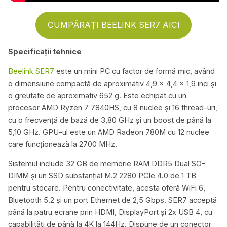
CUMPĂRAȚI BEELINK SER7 AICI
Specificații tehnice
Beelink SER7
este un mini PC cu factor de formă mic, având
o dimensiune compactă de aproximativ 4,9 x 4,4 x 1,9 inci și
o greutate de aproximativ 652 g. Este echipat cu un
procesor AMD Ryzen 7 7840HS, cu 8 nuclee și 16 thread-uri,
cu o frecvență de bază de 3,80 GHz și un boost de până la
5,10 GHz. GPU-ul este un AMD Radeon 780M cu 12 nuclee
care funcționează la 2700 MHz.
Sistemul include 32 GB de memorie RAM DDR5 Dual SO-
DIMM și un SSD substanțial M.2 2280 PCIe 4.0 de 1 TB
pentru stocare. Pentru conectivitate, acesta oferă WiFi 6,
Bluetooth 5.2 și un port Ethernet de 2,5 Gbps. SER7 acceptă
până la patru ecrane prin HDMI, DisplayPort și 2x USB 4, cu
capabilități de până la 4K la 144Hz. Dispune de un conector