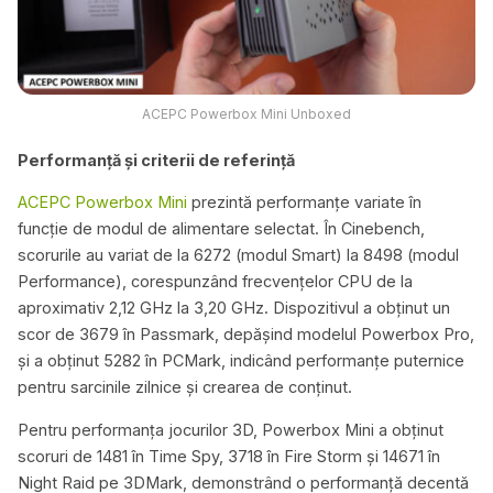
ACEPC Powerbox Mini Unboxed
Performanță și criterii de referință
ACEPC Powerbox Mini
prezintă performanțe variate în
funcție de modul de alimentare selectat. În Cinebench,
scorurile au variat de la 6272 (modul Smart) la 8498 (modul
Performance), corespunzând frecvențelor CPU de la
aproximativ 2,12 GHz la 3,20 GHz. Dispozitivul a obținut un
scor de 3679 în Passmark, depășind modelul Powerbox Pro,
și a obținut 5282 în PCMark, indicând performanțe puternice
pentru sarcinile zilnice și crearea de conținut.
Pentru performanța jocurilor 3D, Powerbox Mini a obținut
scoruri de 1481 în Time Spy, 3718 în Fire Storm și 14671 în
Night Raid pe 3DMark, demonstrând o performanță decentă