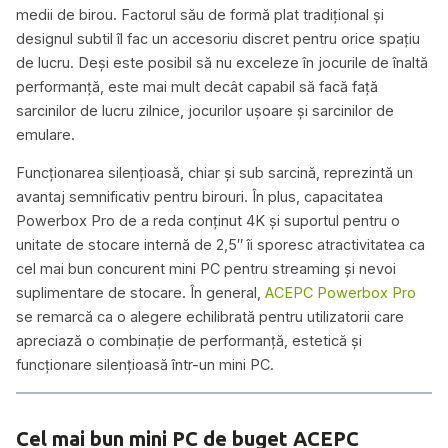
medii de birou. Factorul său de formă plat tradițional și
designul subtil îl fac un accesoriu discret pentru orice spațiu
de lucru. Deși este posibil să nu exceleze în jocurile de înaltă
performanță, este mai mult decât capabil să facă față
sarcinilor de lucru zilnice, jocurilor ușoare și sarcinilor de
emulare.
Funcționarea silențioasă, chiar și sub sarcină, reprezintă un
avantaj semnificativ pentru birouri. În plus, capacitatea
Powerbox Pro de a reda conținut 4K și suportul pentru o
unitate de stocare internă de 2,5″ îi sporesc atractivitatea ca
cel mai bun concurent mini PC pentru streaming și nevoi
suplimentare de stocare. În general,
ACEPC Powerbox Pro
se remarcă ca o alegere echilibrată pentru utilizatorii care
apreciază o combinație de performanță, estetică și
funcționare silențioasă într-un mini PC.
Cel mai bun mini PC de buget ACEPC