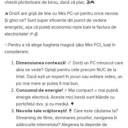
chestii plictisitoare de birou, dacă vă plac. 🎬🎮
🔥DroiX are grijă de tine cu Mini PC-uri pentru orice nevoie.
Și ghici ce? Sunt super eficiente din punct de vedere
energetic, așa că puteți economisi niște bani la factura de
electricitate! 🌱💰
✨Pentru a vă alege bagheta magică (aka Mini PC), luați în
considerare:
Dimensiunea contează!
📏 Doriți un PC minuscul care
abia se vede? Optați pentru cele precum NUC de la
Intel. Dacă ești un expert în jocuri sau editare video, un
pic mai mare ar putea fi mai bun.
Consumul de energie!
⚡ Mai compact = mai puțină
energie electrică. Aceste mici bestii sunt blânde cu
portofelul dvs. și cu mediul. 🌳
Nevoile tale vrăjitorești!
🧙 Care este căutarea ta?
Streaming de filme, dominarea jocurilor, navigarea în
adâncurile internetului? Alegerea ta depinde de