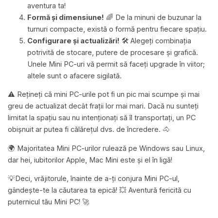
aventura ta!
Formă și dimensiune!
🌈 De la minuni de buzunar la
turnuri compacte, există o formă pentru fiecare spațiu.
Configurare și actualizări!
🛠 Alegeți combinația
potrivită de stocare, putere de procesare și grafică.
Unele Mini PC-uri vă permit să faceți upgrade în viitor;
altele sunt o afacere sigilată.
⚠️ Rețineți că mini PC-urile pot fi un pic mai scumpe și mai
greu de actualizat decât frații lor mai mari. Dacă nu sunteți
limitat la spațiu sau nu intenționați să îl transportați, un PC
obișnuit ar putea fi călărețul dvs. de încredere. 🐴
🌍 Majoritatea Mini PC-urilor rulează pe Windows sau Linux,
dar hei, iubitorilor Apple, Mac Mini este și el în ligă!
💡Deci, vrăjitorule, înainte de a-ți conjura Mini PC-ul,
gândește-te la căutarea ta epică! 💥 Aventură fericită cu
puternicul tău Mini PC! 🚀