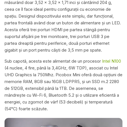
măsurând doar 3,52 x 3,52 x 1,71 inci și cântărind 204 g,
ceea ce îl face ideal pentru configurații cu economie de
spațiu. Designul dispozitivului este simplu, dar funcțional,
partea frontală având doar un buton de alimentare și un LED.
Acesta oferă trei porturi HDMI pe partea stângă pentru
suportul afișării pe trei monitoare, trei porturi USB 3 pe
partea dreaptă pentru periferice, două porturi ethernet
gigabit și un port pentru căști de 3,5 mm pe spate.
Sub capotă, acesta este alimentat de un procesor
Intel N100
(4 nuclee, 4 fire, până la 3,4GHz, 6W TDP), asociat cu Intel
UHD Graphics la 750Mhz. Picobox Mini oferă două opțiuni de
memorie RAM, 8GB sau 16GB LDPPR5, și un SSD m.2 2280
de 512GB, extensibil până la 1TB. De asemenea, se
mândrește cu Wi-Fi 6, Bluetooth 5.2 și o utilizare eficientă a
energiei, cu zgomot de vârf (53 decibeli) și temperatură
(54°C) foarte scăzute.