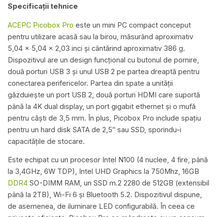
Specificații tehnice
ACEPC Picobox Pro
este un mini PC compact conceput
pentru utilizare acasă sau la birou, măsurând aproximativ
5,04 x 5,04 x 2,03 inci și cântărind aproximativ 386 g.
Dispozitivul are un design funcțional cu butonul de pornire,
două porturi USB 3 și unul USB 2 pe partea dreaptă pentru
conectarea perifericelor. Partea din spate a unității
găzduiește un port USB 2, două porturi HDMI care suportă
până la 4K dual display, un port gigabit ethernet și o mufă
pentru căști de 3,5 mm. În plus, Picobox Pro include spațiu
pentru un hard disk SATA de 2,5″ sau SSD, sporindu-i
capacitățile de stocare.
Este echipat cu un procesor Intel N100 (4 nuclee, 4 fire, până
la 3,4GHz, 6W TDP), Intel UHD Graphics la 750Mhz, 16GB
DDR4
SO-DIMM RAM, un SSD m.2 2280 de 512GB (extensibil
până la 2TB), Wi-Fi 6 și Bluetooth 5.2. Dispozitivul dispune,
de asemenea, de iluminare LED configurabilă. În ceea ce