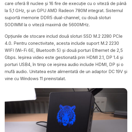
care oferă 8 nuclee și 16 fire de execuție cu o viteză de până
la 5,1 GHz, și un GPU AMD Radeon 780M integrat. Sistemul
suportă memorie DDR5 dual-channel, cu două sloturi
SODIMM la o viteză maximă de 5600MHz.
Opțiunile de stocare includ două sloturi SSD M.2 2280 PCIe
4.0. Pentru conectivitate, acesta include suport M.2 2230
WIFI (Wi-Fi 6E, Bluetooth 5) și două porturi Ethernet de 2,5
Gbps. Ieșirea video este gestionată prin HDMI 2.1, DP 1.4 și
porturi USB4, în timp ce ieșirea audio include HDMI, DP și o
mufă audio. Unitatea este alimentată de un adaptor DC 19V și
vine cu Windows 11 preinstalat.