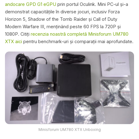
andocare GPD G1 eGPU
prin portul Oculink. Mini PC-ul și-a
demonstrat capacitățile în diverse jocuri, inclusiv Forza
Horizon 5, Shadow of the Tomb Raider și Call of Duty
Modern Warfare III, menținând peste 60 FPS la 720P și
1080P. Citiți
recenzia noastră completă Minisforum UM780
XTX aici
pentru benchmark-uri și comparații mai aprofundate.
Minisforum UM780 XTX Unboxing