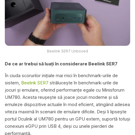
Beelink SER7 Unboxed
De ce ar trebui să luați în considerare Beelink SER7
În ciuda scorurilor inițiale mai mici în benchmark-urile de
sistem,
Beelink SER7
strălucește în benchmark-urile de
jocuri și emulare, oferind performanțe egale cu Minisforum
UM780. Acesta reușește să joace jocuri moderne și să
emuleze dispozitive actuale în mod eficient, atingând adesea
viteza maximă în scenarii de emulare dificile. Deși îi lipsește
portul Oculink al UM780 pentru un GPU extern, suportă totuși
conexiuni eGPU prin USB 4, deși cu unele pierderi de
performanță.