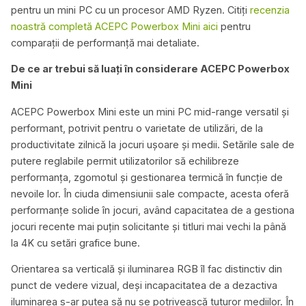
pentru un mini PC cu un procesor AMD Ryzen. Citiți
recenzia
noastră completă ACEPC Powerbox Mini aici
pentru
comparații de performanță mai detaliate.
De ce ar trebui să luați în considerare ACEPC Powerbox
Mini
ACEPC Powerbox Mini este un mini PC mid-range versatil și
performant, potrivit pentru o varietate de utilizări, de la
productivitate zilnică la jocuri ușoare și medii. Setările sale de
putere reglabile permit utilizatorilor să echilibreze
performanța, zgomotul și gestionarea termică în funcție de
nevoile lor. În ciuda dimensiunii sale compacte, acesta oferă
performanțe solide în jocuri, având capacitatea de a gestiona
jocuri recente mai puțin solicitante și titluri mai vechi la până
la 4K cu setări grafice bune.
Orientarea sa verticală și iluminarea RGB îl fac distinctiv din
punct de vedere vizual, deși incapacitatea de a dezactiva
iluminarea s-ar putea să nu se potrivească tuturor mediilor. În