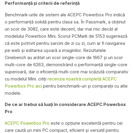
Performanță și criterii de referință
Benchmark-urile de sistem ale ACEPC Powerbox Pro indică
o performanță solidă pentru clasa sa. În Passmark, a obținut
un scor de 3082, care este decent, dar mai mic decât al
modelului Powerbox Mini. Scorul PCMark de 5153 sugerează
că este potrivit pentru sarcini de zi cu zi, cum ar fi navigarea
pe web și editarea ușoară a imaginilor. Rezultatele
Cinebench au arătat un scor single-core de 1667 și un scor
multi-core de 6263, demonstrând o performanță single-core
superioară, dar o eficiență multi-core mai scăzută comparativ
cu modelul Mini. citiți
recenzia noastră completă ACEPC
Powerbox Pro aici
pentru benchmark-uri și comparații cu alte
modele.
De ce ar trebui să luați în considerare ACEPC Powerbox
Pro
ACEPC Powerbox Pro
este o opțiune excelentă pentru cei
care caută un mini PC compact, eficient și versatil pentru