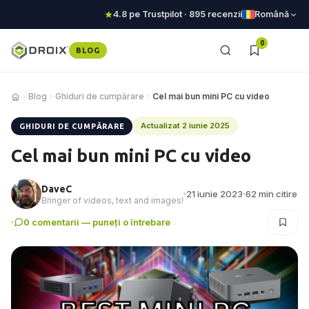
4.8 pe Trustpilot · 895 recenzii
Română
0
BLOG
Blog
Ghiduri de cumpărare
Cel mai bun mini PC cu video
Actualizat 2 iunie 2025
GHIDURI DE CUMPĂRARE
Cel mai bun mini PC cu video
DaveC
21 iunie 2023
62 min citire
Bringer of videos, text and images!
0 comentarii — puneți o întrebare