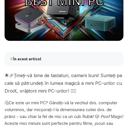
În acest articol
🌟🎉Țineți-vă bine de tastaturi, oameni buni! Sunteți pe
cale să pătrundeți în lumea magică a mini PC-urilor cu
DroiX, vrăjitorii mini PC-urilor! 🧙‍♂️
🤔Ce este un mini PC? Gândiți-vă la vechiul dvs. computer
voluminos, dar micșorați-l la dimensiunea cutiei dvs. de
prânz - sau chiar la fel de mic ca un cub Rubik! 🎲
Poof
Magic!
Aceste mici minuni sunt perfecte pentru filme, jocuri sau