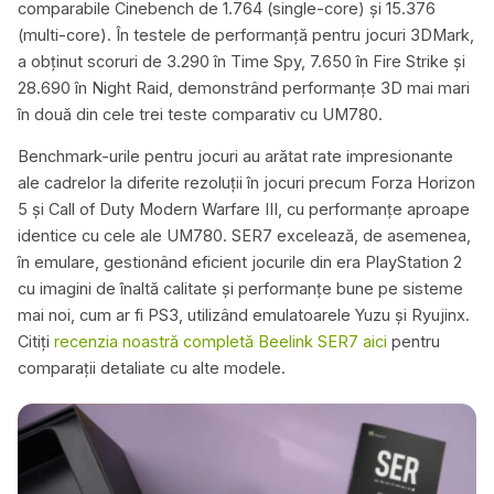
comparabile Cinebench de 1.764 (single-core) și 15.376
(multi-core). În testele de performanță pentru jocuri 3DMark,
a obținut scoruri de 3.290 în Time Spy, 7.650 în Fire Strike și
28.690 în Night Raid, demonstrând performanțe 3D mai mari
în două din cele trei teste comparativ cu UM780.
Benchmark-urile pentru jocuri au arătat rate impresionante
ale cadrelor la diferite rezoluții în jocuri precum Forza Horizon
5 și Call of Duty Modern Warfare III, cu performanțe aproape
identice cu cele ale UM780. SER7 excelează, de asemenea,
în emulare, gestionând eficient jocurile din era PlayStation 2
cu imagini de înaltă calitate și performanțe bune pe sisteme
mai noi, cum ar fi PS3, utilizând emulatoarele Yuzu și Ryujinx.
Citiți
recenzia noastră completă Beelink SER7 aici
pentru
comparații detaliate cu alte modele.