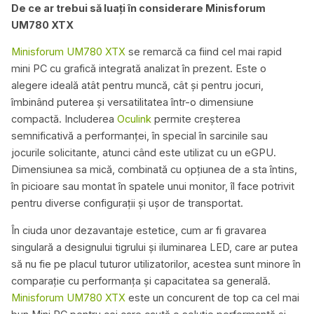
De ce ar trebui să luați în considerare Minisforum
UM780 XTX
Minisforum UM780 XTX
se remarcă ca fiind cel mai rapid
mini PC cu grafică integrată analizat în prezent. Este o
alegere ideală atât pentru muncă, cât și pentru jocuri,
îmbinând puterea și versatilitatea într-o dimensiune
compactă. Includerea
Oculink
permite creșterea
semnificativă a performanței, în special în sarcinile sau
jocurile solicitante, atunci când este utilizat cu un eGPU.
Dimensiunea sa mică, combinată cu opțiunea de a sta întins,
în picioare sau montat în spatele unui monitor, îl face potrivit
pentru diverse configurații și ușor de transportat.
În ciuda unor dezavantaje estetice, cum ar fi gravarea
singulară a designului tigrului și iluminarea LED, care ar putea
să nu fie pe placul tuturor utilizatorilor, acestea sunt minore în
comparație cu performanța și capacitatea sa generală.
Minisforum UM780 XTX
este un concurent de top ca cel mai