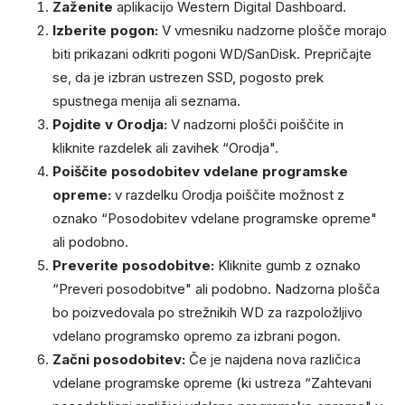
Zaženite
aplikacijo Western Digital Dashboard.
Izberite pogon:
V vmesniku nadzorne plošče morajo
biti prikazani odkriti pogoni WD/SanDisk. Prepričajte
se, da je izbran ustrezen SSD, pogosto prek
spustnega menija ali seznama.
Pojdite v Orodja:
V nadzorni plošči poiščite in
kliknite razdelek ali zavihek “Orodja".
Poiščite posodobitev vdelane programske
opreme:
v razdelku Orodja poiščite možnost z
oznako “Posodobitev vdelane programske opreme"
ali podobno.
Preverite posodobitve:
Kliknite gumb z oznako
“Preveri posodobitve" ali podobno. Nadzorna plošča
bo poizvedovala po strežnikih WD za razpoložljivo
vdelano programsko opremo za izbrani pogon.
Začni posodobitev:
Če je najdena nova različica
vdelane programske opreme (ki ustreza “Zahtevani