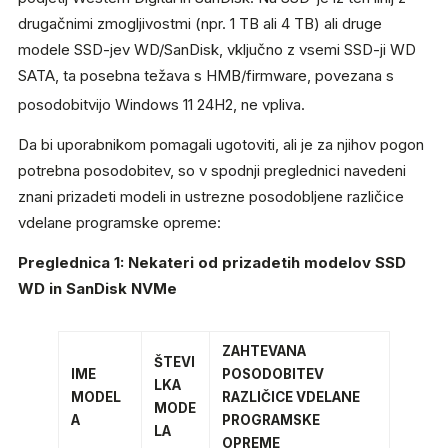
drugačnimi zmogljivostmi (npr. 1 TB ali 4 TB) ali druge
modele SSD-jev WD/SanDisk, vključno z vsemi SSD-ji WD
SATA, ta posebna težava s HMB/firmware, povezana s
posodobitvijo Windows 11 24H2, ne vpliva.
Da bi uporabnikom pomagali ugotoviti, ali je za njihov pogon
potrebna posodobitev, so v spodnji preglednici navedeni
znani prizadeti modeli in ustrezne posodobljene različice
vdelane programske opreme:
Preglednica 1: Nekateri od prizadetih modelov SSD
WD in SanDisk NVMe
ZAHTEVANA
ŠTEVI
IME
POSODOBITEV
LKA
MODEL
RAZLIČICE VDELANE
MODE
A
PROGRAMSKE
LA
OPREME