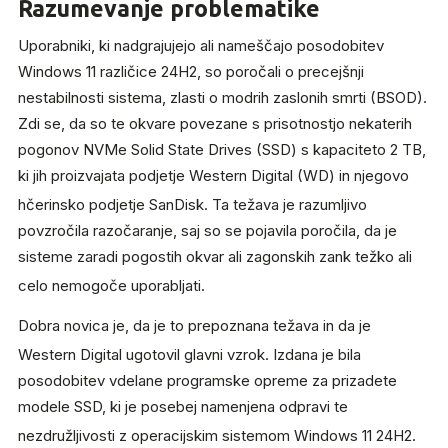
Razumevanje problematike
Uporabniki, ki nadgrajujejo ali nameščajo posodobitev
Windows 11 različice 24H2, so poročali o precejšnji
nestabilnosti sistema, zlasti o modrih zaslonih smrti (BSOD).
Zdi se, da so te okvare povezane s prisotnostjo nekaterih
pogonov NVMe Solid State Drives (SSD) s kapaciteto 2 TB,
ki jih proizvajata podjetje Western Digital (WD) in njegovo
hčerinsko podjetje SanDisk.
Ta težava je razumljivo
povzročila razočaranje, saj so se pojavila poročila, da je
sisteme zaradi pogostih okvar ali zagonskih zank težko ali
celo nemogoče uporabljati.
Dobra novica je, da je to prepoznana težava in da je
Western Digital ugotovil glavni vzrok.
Izdana je bila
posodobitev vdelane programske opreme za prizadete
modele SSD, ki je posebej namenjena odpravi te
nezdružljivosti z operacijskim sistemom Windows 11 24H2.