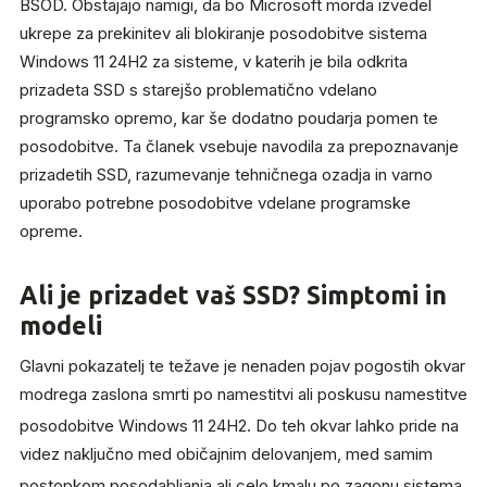
BSOD. Obstajajo namigi, da bo Microsoft morda izvedel
ukrepe za prekinitev ali blokiranje posodobitve sistema
Windows 11 24H2 za sisteme, v katerih je bila odkrita
prizadeta SSD s starejšo problematično vdelano
programsko opremo, kar še dodatno poudarja pomen te
posodobitve. Ta članek vsebuje navodila za prepoznavanje
prizadetih SSD, razumevanje tehničnega ozadja in varno
uporabo potrebne posodobitve vdelane programske
opreme.
Ali je prizadet vaš SSD? Simptomi in
modeli
Glavni pokazatelj te težave je nenaden pojav pogostih okvar
modrega zaslona smrti po namestitvi ali poskusu namestitve
posodobitve Windows 11 24H2.
Do teh okvar lahko pride na
videz naključno med običajnim delovanjem, med samim
postopkom posodabljanja ali celo kmalu po zagonu sistema.