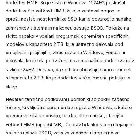
dodelitev HMB.
Ko je sistem Windows 11 24H2 poskušal
dodeliti večjo velikost HMB, ki jo je zahteval pogon, je
sprožil nestabilnost krmilnika SSD, kar je povzročilo napake,
zamrznitev sistema in na koncu sesutje BSOD.
To kaže na
skrito napako v vdelani programski opremi teh specifičnih
modelov s kapaciteto 2 TB, ki je ustrezno delovala pod
omejitvami prejšnjih različic sistema Windows, vendar ni
delovala, ko je bila podvržena novemu načinu dodeljevanja v
različici 24H2.
Dejstvo, da se tako obnašajo samo ti modeli
s kapaciteto 2 TB, ko je dodelitev večja, močno potrjuje ta
sklep.
Nekateri tehnično podkovani uporabniki so odkrili začasno
rešitev, ki vključuje spremembo registra Windows, s katero
operacijski sistem prisilijo, da dodeli le manjšo, starejšo
velikost HMB (npr. 64 MB).
Čeprav bi lahko s tem urejanjem
registra ublažili BSOD, velja za začasen ukrep in ne za