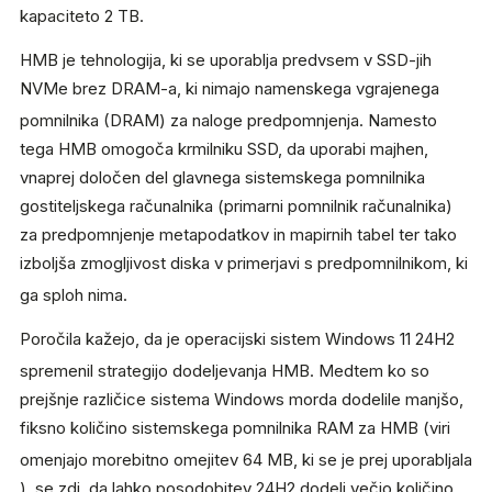
kapaciteto 2 TB.
HMB je tehnologija, ki se uporablja predvsem v SSD-jih
NVMe brez DRAM-a, ki nimajo namenskega vgrajenega
pomnilnika (DRAM) za naloge predpomnjenja.
Namesto
tega HMB omogoča krmilniku SSD, da uporabi majhen,
vnaprej določen del glavnega sistemskega pomnilnika
gostiteljskega računalnika (primarni pomnilnik računalnika)
za predpomnjenje metapodatkov in mapirnih tabel ter tako
izboljša zmogljivost diska v primerjavi s predpomnilnikom, ki
ga sploh nima.
Poročila kažejo, da je operacijski sistem Windows 11 24H2
spremenil strategijo dodeljevanja HMB.
Medtem ko so
prejšnje različice sistema Windows morda dodelile manjšo,
fiksno količino sistemskega pomnilnika RAM za HMB (viri
omenjajo morebitno omejitev 64 MB, ki se je prej uporabljala
), se zdi, da lahko posodobitev 24H2 dodeli večjo količino,