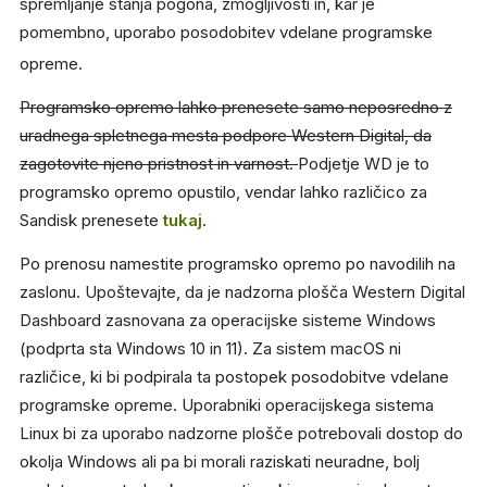
spremljanje stanja pogona, zmogljivosti in, kar je
pomembno, uporabo posodobitev vdelane programske
opreme.
Programsko opremo lahko prenesete samo neposredno z
uradnega spletnega mesta podpore Western Digital, da
zagotovite njeno pristnost in varnost.
Podjetje WD je to
programsko opremo opustilo, vendar lahko različico za
Sandisk prenesete
tukaj
.
Po prenosu namestite programsko opremo po navodilih na
zaslonu. Upoštevajte, da je nadzorna plošča Western Digital
Dashboard zasnovana za operacijske sisteme Windows
(podprta sta Windows 10 in 11). Za sistem macOS ni
različice, ki bi podpirala ta postopek posodobitve vdelane
programske opreme. Uporabniki operacijskega sistema
Linux bi za uporabo nadzorne plošče potrebovali dostop do
okolja Windows ali pa bi morali raziskati neuradne, bolj