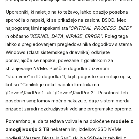
Uporabniki, ki naletijo na to težavo, lahko opazijo posebna
sporočila o napaki, ki se prikažejo na zaslonu BSOD. Med
najpogostejšimi napakami sta
“CRITICAL_PROCESS_DIED"
in občasno
“KERNEL_DATA_INPAGE_ERROR"
. Poleg tega
lahko s pregledovanjem pregledovalnika dogodkov sistema
Windows (zlasti sistemskega dnevnika) odkrijete
ponavljajoče se napake, povezane z gonilnikom za
shranjevanje NVMe. Poiščite dogodke z izvorom
“stornvme" in ID dogodka 11, ki jih pogosto spremljajo opisi,
kot so “Gonilnik je odkril napako krmilnika na
\Device\RaidPort1″ ali “\Device\RaidPort2″. Prisotnost teh
posebnih simptomov močno nakazuje, da je sistem morda
prizadet zaradi nezdružljivosti vdelane programske opreme.
Pomembno je, da ta težava vpliva le na določene
modele z
zmogljivostjo 2 TB
nekaterih linij izdelkov SSD NVMe
podjetij Western Digital in SanDisk.
Na SSD-je iz teh linij z