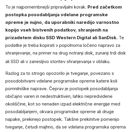
To je najpomembnejši pripravljalni korak.
Pred začetkom
postopka posodabljanja vdelane programske
opreme je nujno, da uporabniki naredijo varnostno
kopijo vseh bistvenih podatkov, shranjenih na
prizadetem disku SSD Western Digital ali SanDisk.
Te
podatke je treba kopirati v popolnoma ločeno napravo za
shranjevanje, na primer na drug notranji disk, zunanji trdi disk
ali SSD ali v zanesljivo storitev shranjevanja v oblaku.
Razlog za to strogo opozorilo je tveganje, povezano s
posodobitvami vdelane programske opreme katere koli
pomnilniške naprave. Čeprav je postopek posodabljanja
običajno varen in nedestruktiven, lahko nepredvidene
okoliščine, kot so nenaden izpad električne energije med
posodabljanjem, okvara programske opreme ali druge
napake, prekinejo postopek. Takšne prekinitve pomenijo
tveganje, četudi majhno, da se vdelana programska oprema