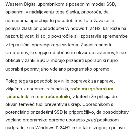
Western Digital uporabnikom s posebnimi modeli SSD,
opisanimi v nadaljevanju tega članka, priporoča, da
nemudoma uporabijo to posodobitev.
Ta težava se je
pojavila zlasti pri posodobitvi Windows 11 24H2, kar kaže na
nezdružljivost, ki so jo povzročile ali izpostavile spremembe
v tej različici operacijskega sistema.
Zaradi resnosti
simptomov, ki segajo od občasnih okvar do sistemov, ki so
obtičali v zanki BSOD, morajo prizadeti uporabniki nujno
uporabiti popravljalno vdelano programsko opremo.
Poleg tega ta posodobitev ni le popravek za naprave,
vključno z osebnimi računalniki,
ročnimi igričarskimi
računalniki
in
mini računalniki
, v katerih že prihaja do
okvar, temveč tudi preventivni ukrep. Uporabnikom s
potencialno prizadetimi SSD je priporočljivo, da posodobitev
vdelane programske opreme uporabijo
pred
poskusom
nadgradnje na Windows 11 24H2 in se tako izognejo pojavu