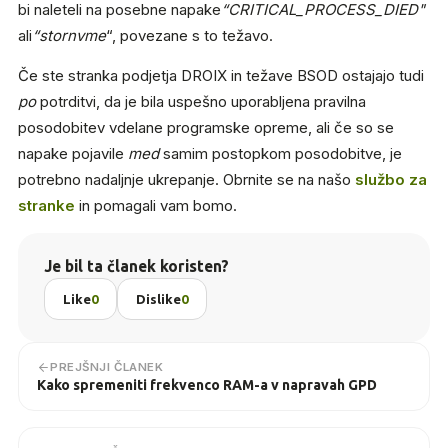
bi naleteli na posebne napake
“CRITICAL_PROCESS_DIED"
ali
“stornvme
“, povezane s to težavo.
Če ste stranka podjetja DROIX in težave BSOD ostajajo tudi
po
potrditvi, da je bila uspešno uporabljena pravilna
posodobitev vdelane programske opreme, ali če so se
napake pojavile
med
samim postopkom posodobitve, je
potrebno nadaljnje ukrepanje. Obrnite se na našo
službo za
stranke
in pomagali vam bomo.
Je bil ta članek koristen?
Like
0
Dislike
0
PREJŠNJI ČLANEK
Kako spremeniti frekvenco RAM-a v napravah GPD