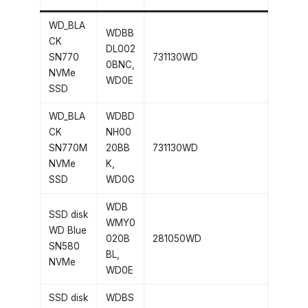
WD_BLA
WDBB
CK
DL002
SN770
731130WD
0BNC,
NVMe
WD0E
SSD
WD_BLA
WDBD
CK
NH00
SN770M
20BB
731130WD
NVMe
K,
SSD
WD0G
WDB
SSD disk
WMY0
WD Blue
020B
281050WD
SN580
BL,
NVMe
WD0E
SSD disk
WDBS