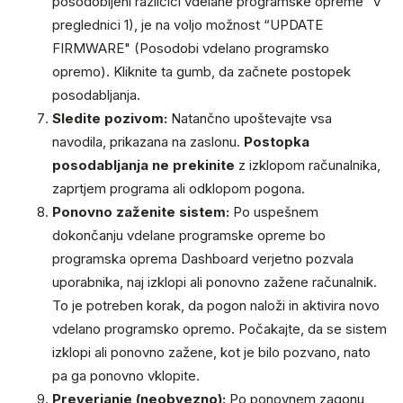
posodobljeni različici vdelane programske opreme" v
preglednici 1), je na voljo možnost “UPDATE
FIRMWARE" (Posodobi vdelano programsko
opremo). Kliknite ta gumb, da začnete postopek
posodabljanja.
Sledite pozivom:
Natančno upoštevajte vsa
navodila, prikazana na zaslonu.
Postopka
posodabljanja ne prekinite
z izklopom računalnika,
zaprtjem programa ali odklopom pogona.
Ponovno zaženite sistem:
Po uspešnem
dokončanju vdelane programske opreme bo
programska oprema Dashboard verjetno pozvala
uporabnika, naj izklopi ali ponovno zažene računalnik.
To je potreben korak, da pogon naloži in aktivira novo
vdelano programsko opremo. Počakajte, da se sistem
izklopi ali ponovno zažene, kot je bilo pozvano, nato
pa ga ponovno vklopite.
Preverjanje (neobvezno):
Po ponovnem zagonu