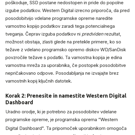
poškoduje, SSD postane nedostopen in pride do popolne
izgube podatkov. Western Digital izrecno priporoča, da pred
posodobitvijo vdelane programske opreme naredite
varnostno kopijo podatkov zaradi tega potencialnega
tveganja. Čeprav izguba podatkov ni
predviden
rezultat,
možnost obstaja, zlasti glede na pretekle primere, ko so
težave z vdelano programsko opremo diskov WD/SanDisk
povzročile težave s podatki. Ta varnostna kopija je edina
varnostna mreža za uporabnika, če postopek posodobitve
nepričakovano odpove. Posodabljanja ne izvajajte brez
varnostnih kopij ključnih datotek.
Korak 2: Prenesite in namestite Western Digital
Dashboard
Uradno orodje, ki je potrebno za posodobitev vdelane
programske opreme, je programska oprema “Western
Digital Dashboard".
Ta pripomoček uporabnikom omogoča