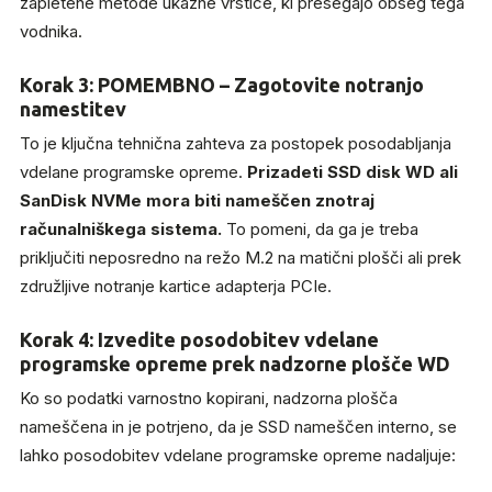
zapletene metode ukazne vrstice, ki presegajo obseg tega
vodnika.
Korak 3: POMEMBNO – Zagotovite notranjo
namestitev
To je ključna tehnična zahteva za postopek posodabljanja
vdelane programske opreme.
Prizadeti SSD disk WD ali
SanDisk NVMe mora biti nameščen znotraj
računalniškega sistema.
To pomeni, da ga je treba
priključiti neposredno na režo M.2 na matični plošči ali prek
združljive notranje kartice adapterja PCIe.
Korak 4: Izvedite posodobitev vdelane
programske opreme prek nadzorne plošče WD
Ko so podatki varnostno kopirani, nadzorna plošča
nameščena in je potrjeno, da je SSD nameščen interno, se
lahko posodobitev vdelane programske opreme nadaljuje: