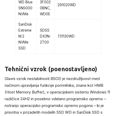
WD Blue
3F002
291020WD
SN5000
0BNC,
NVMe
WD0E
SanDisk
Extreme
SDSS
M.2
DX3N-
731130WD
NVMe
2T00
SSD
Tehnični vzrok (poenostavljeno)
Glavni vzrok nestabilnosti BSOD je nezdružljivost med
načinom upravljanja funkcije pomnilnika, znane kot HMB
(Host Memory Buffer), v operacijskem sistemu Windows 11
različice 24H2 in posebno vdelano programsko opremo –
notranjo operacijsko programsko opremo pogona – ki je
prisotna v prizadetih modelih SSD WD in SanDisk SSD s