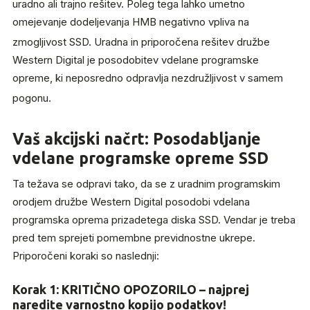
uradno ali trajno rešitev.
Poleg tega lahko umetno
omejevanje dodeljevanja HMB negativno vpliva na
zmogljivost SSD.
Uradna in priporočena rešitev družbe
Western Digital je posodobitev vdelane programske
opreme, ki neposredno odpravlja nezdružljivost v samem
pogonu.
Vaš akcijski načrt: Posodabljanje
vdelane programske opreme SSD
Ta težava se odpravi tako, da se z uradnim programskim
orodjem družbe Western Digital posodobi vdelana
programska oprema prizadetega diska SSD. Vendar je treba
pred tem sprejeti pomembne previdnostne ukrepe.
Priporočeni koraki so naslednji:
Korak 1: KRITIČNO OPOZORILO – najprej
naredite varnostno kopijo podatkov!