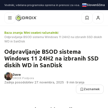
Slovenščina
Vodniki, vdelana programska oprema in prenosi za vsako napravo, ki jo pošljemo
Baza znanja
/
Mini osebni računalniki
/
Odpravljanje BSOD sistema Windows 11 24H2 na izbranih SSD diskih
WD in SanDisk
Odpravljanje BSOD sistema
Windows 11 24H2 na izbranih SSD
diskih WD in SanDisk
Dave
DROIX Podpora
Zadnja posodobitev 27. novembra, 2025 · 9 min branja
Zaznamek