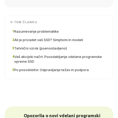
V TEM ČLANKU
Razumevanje problematike
1
Ali je prizadet vaš SSD? Simptomi in modeli
2
Tehnični vzrok (poenostavljeno)
3
Vaš akcijski načrt: Posodabljanje vdelane programske
4
opreme SSD
Po posodobitvi: Odpravljanje težav in podpora
5
Opozorila o novi vdelani programski