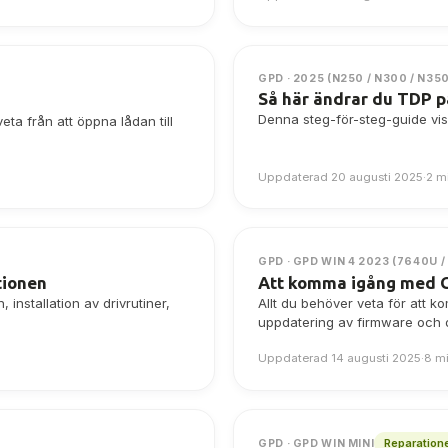
GPD · 2025 (N250 / N300 / N35
Så här ändrar du TDP 
Denna steg-för-steg-guide v
ta från att öppna lådan till
Uppdaterad 20 augusti 2025
·
2 m
GPD · GPD WIN 4 2023 (7640U /
tionen
Att komma igång med G
installation av drivrutiner,
Allt du behöver veta för att k
uppdatering av firmware och dr
Uppdaterad 14 augusti 2025
·
8 mi
Reparation
GPD · GPD WIN MINI