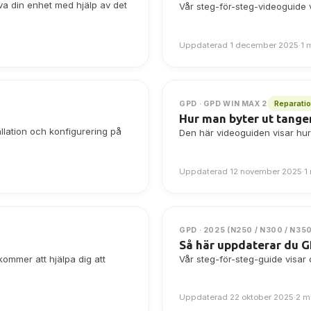
va din enhet med hjälp av det
Vår steg-för-steg-videoguide 
Uppdaterad 1 december 2025
·
1 
Reparati
GPD · GPD WIN MAX 2
Hur man byter ut tang
llation och konfigurering på
Den här videoguiden visar hu
Uppdaterad 12 november 2025
·
1
GPD · 2025 (N250 / N300 / N35
Så här uppdaterar du 
ommer att hjälpa dig att
Vår steg-för-steg-guide visar
Uppdaterad 22 oktober 2025
·
2 m