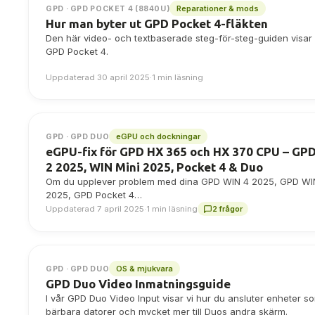
Reparationer & mods
GPD · GPD POCKET 4 (8840U)
Hur man byter ut GPD Pocket 4-fläkten
Den här video- och textbaserade steg-för-steg-guiden visar 
GPD Pocket 4.
Uppdaterad 30 april 2025
·
1 min läsning
eGPU och dockningar
GPD · GPD DUO
eGPU-fix för GPD HX 365 och HX 370 CPU – GP
2 2025, WIN Mini 2025, Pocket 4 & Duo
Om du upplever problem med dina GPD WIN 4 2025, GPD WI
2025, GPD Pocket 4…
Uppdaterad 7 april 2025
·
1 min läsning
2 frågor
OS & mjukvara
GPD · GPD DUO
GPD Duo Video Inmatningsguide
I vår GPD Duo Video Input visar vi hur du ansluter enheter s
bärbara datorer och mycket mer till Duos andra skärm.