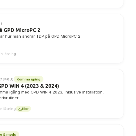
0)
på GPD MicroPC 2
isar hur man ändrar TDP på GPD MicroPC 2
in läsning
Komma igång
 7840U)
PD WIN 4 (2023 & 2024)
omma igång med GPD WIN 4 2023, inklusive installation,
ivrutiner.
n läsning
filer
er & mods