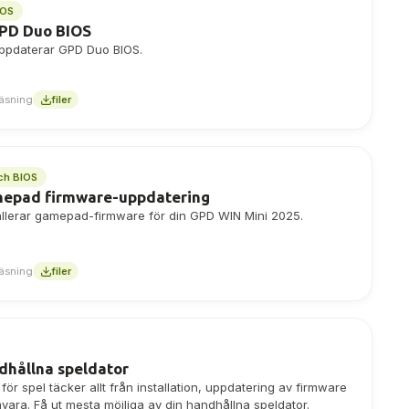
IOS
GPD Duo BIOS
uppdaterar GPD Duo BIOS.
läsning
filer
ch BIOS
mepad firmware-uppdatering
allerar gamepad-firmware för din GPD WIN Mini 2025.
läsning
filer
dhållna speldator
r spel täcker allt från installation, uppdatering av firmware
amvara. Få ut mesta möjliga av din handhållna speldator.