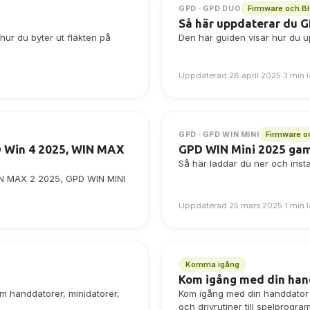
Firmware och B
GPD · GPD DUO
Så här uppdaterar du 
hur du byter ut fläkten på
Den här guiden visar hur du 
Uppdaterad 28 april 2025
·
3 min 
Firmware o
GPD · GPD WIN MINI
D Win 4 2025, WIN MAX
GPD WIN Mini 2025 ga
Så här laddar du ner och inst
N MAX 2 2025, GPD WIN MINI
Uppdaterad 25 mars 2025
·
1 min 
Komma igång
Kom igång med din han
om handdatorer, minidatorer,
Kom igång med din handdator fö
och drivrutiner till spelprogr