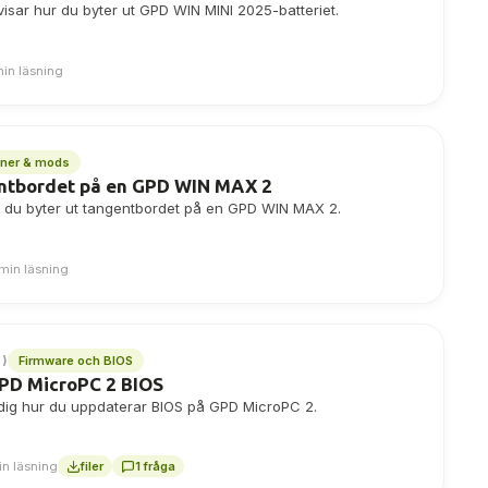
visar hur du byter ut GPD WIN MINI 2025-batteriet.
min läsning
oner & mods
entbordet på en GPD WIN MAX 2
r du byter ut tangentbordet på en GPD WIN MAX 2.
 min läsning
Firmware och BIOS
0)
GPD MicroPC 2 BIOS
 dig hur du uppdaterar BIOS på GPD MicroPC 2.
in läsning
filer
1 fråga