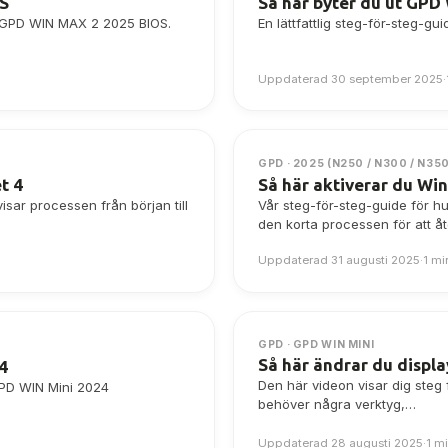
OS
Så här byter du ut GPD
r GPD WIN MAX 2 2025 BIOS.
En lättfattlig steg-för-steg-g
Uppdaterad 30 september 2025
·
GPD · 2025 (N250 / N300 / N35
t 4
Så här aktiverar du W
sar processen från början till
Vår steg-för-steg-guide för 
den korta processen för att åt
Uppdaterad 31 augusti 2025
·
1 mi
GPD · GPD WIN MINI
Så här ändrar du displ
4
Den här videon visar dig steg
GPD WIN Mini 2024
behöver några verktyg,…
Uppdaterad 28 augusti 2025
·
1 m