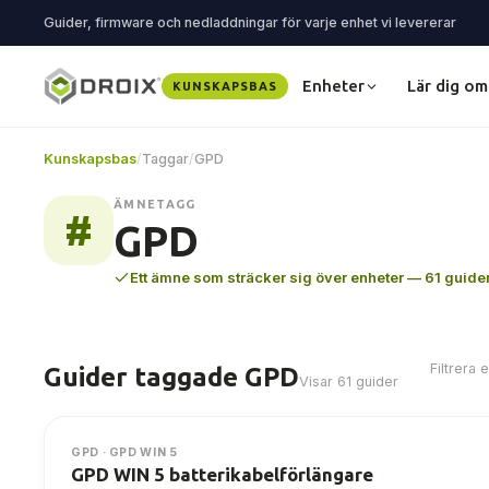
Guider, firmware och nedladdningar för varje enhet vi levererar
Enheter
Lär dig om
KUNSKAPSBAS
Kunskapsbas
/
Taggar
/
GPD
ÄMNETAGG
#
GPD
Ett ämne som sträcker sig över enheter — 61 guider
Filtrera 
Guider taggade GPD
Visar 61 guider
GPD · GPD WIN 5
GPD WIN 5 batterikabelförlängare