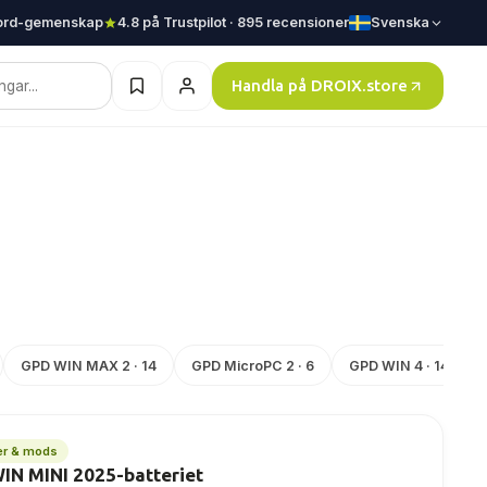
ord-gemenskap
4.8 på Trustpilot · 895 recensioner
Svenska
Handla på DROIX.store
GPD WIN MAX 2 · 14
GPD MicroPC 2 · 6
GPD WIN 4 · 14
er & mods
IN MINI 2025-batteriet