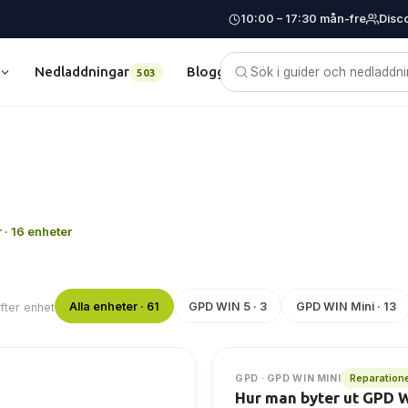
10:00 – 17:30 mån-fre
Disc
Nedladdningar
Blogg
503
 · 16 enheter
Alla enheter · 61
GPD WIN 5 · 3
GPD WIN Mini · 13
efter enhet
Reparation
GPD · GPD WIN MINI
Hur man byter ut GPD W