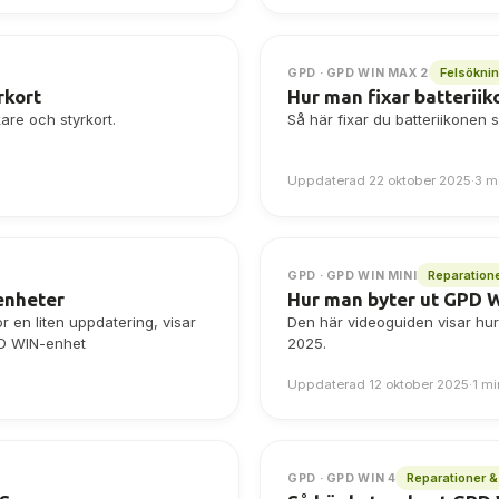
Felsökni
GPD · GPD WIN MAX 2
rkort
Hur man fixar batterii
are och styrkort.
Så här fixar du batteriikone
Uppdaterad 22 oktober 2025
·
3 m
Reparation
GPD · GPD WIN MINI
enheter
Hur man byter ut GPD W
r en liten uppdatering, visar
Den här videoguiden visar hur
PD WIN-enhet
2025.
Uppdaterad 12 oktober 2025
·
1 mi
Reparationer 
GPD · GPD WIN 4