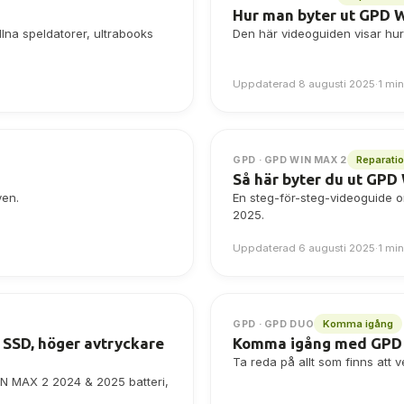
Hur man byter ut GPD W
lna speldatorer, ultrabooks
Den här videoguiden visar hur
Uppdaterad 8 augusti 2025
·
1 min
Reparati
GPD · GPD WIN MAX 2
Så här byter du ut GPD
yen.
En steg-för-steg-videoguide 
2025.
Uppdaterad 6 augusti 2025
·
1 min
Komma igång
GPD · GPD DUO
 SSD, höger avtryckare
Komma igång med GPD
Ta reda på allt som finns att
WIN MAX 2 2024 & 2025 batteri,