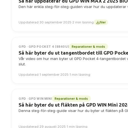
Så här uppdaterar du GPD WIN MAX 2 2025 BI
Den här enkla steg-för-steg-guiden visar hur du uppdatera
Uppdaterad 30 september 2025
·
2 min läsning
filer
Reparationer & mods
GPD · GPD POCKET 4 (8840U)
Så här byter du ut tangentbordet till GPD Pocke
Vår video om hur man byter ut GPD Pocket 4-tangentbordet vi
slut.
Uppdaterad 1 september 2025
·
1 min läsning
Reparationer & mods
GPD · GPD WIN MINI
Så här byter du ut fläkten på GPD WIN Mini 202
Denna steg-för-steg-guide visar hur du byter ut fläkten på 
Uppdaterad 29 augusti 2025
·
1 min läsning