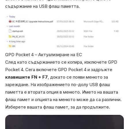
съдържание на USB флаш паметта.
GPD Pocket 4 – Актуализиране на EC
След като съдържанието се копира, изключете GPD
Pocket 4. Сега включете GPD Pocket 4 и задръжте
клавишите FN + F7
, докато се появи менюто за
зареждане. На изображението по-долу USB флаш
паметта е втората опция в менюто. Името на вашата
флаш памет и опцията на менюто може да са различни.
Изберете вашата флаш памет, за да продължите.