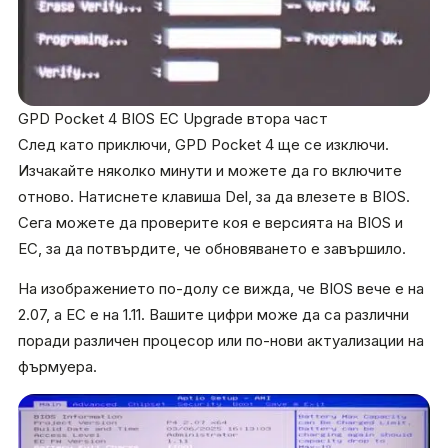
GPD Pocket 4 BIOS EC Upgrade втора част
След като приключи, GPD Pocket 4 ще се изключи.
Изчакайте няколко минути и можете да го включите
отново. Натиснете клавиша
Del
, за да влезете в BIOS.
Сега можете да проверите коя е версията на BIOS и
EC, за да потвърдите, че обновяването е завършило.
На изображението по-долу се вижда, че BIOS вече е на
2.07, а EC е на 1.11. Вашите цифри може да са различни
поради различен процесор или по-нови актуализации на
фърмуера.