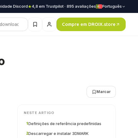
idade Discord
4,8 em Trustpilot · 895 avaliações
Português
Compre em DROIX.store
o
Marcar
NESTE ARTIGO
Definições de referência predefinidas
1
Descarregar e instalar 3DMARK
2