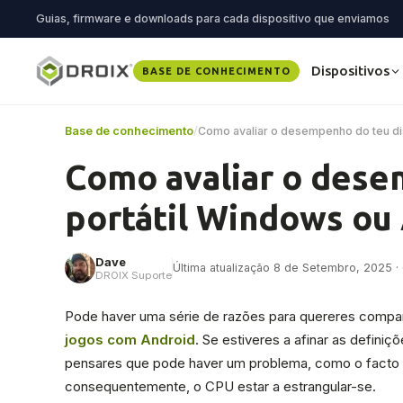
Guias, firmware e downloads para cada dispositivo que enviamos
Dispositivos
BASE DE CONHECIMENTO
Base de conhecimento
/
Como avaliar o desempenho do teu dis
Como avaliar o dese
portátil Windows ou
Dave
Última atualização 8 de Setembro, 2025 · 6
DROIX Suporte
Pode haver uma série de razões para quereres compa
jogos com Android
. Se estiveres a afinar as defini
pensares que pode haver um problema, como o facto d
consequentemente, o CPU estar a estrangular-se.