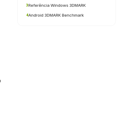
Referência Windows 3DMARK
3
Android 3DMARK Benchmark
4
m