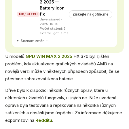
2 2025 —
Battery icon
fix
Získejte na gofile.me
FIX / PATCH
Unversioned ·
2025-10-10 ·
Počet stažení: 3 ·
externí · gofile.me
Seznam změn
U modelů
GPD WIN MAX 2 2025
HX 370 byl zjištěn
problém, kdy aktualizace grafických ovladačů AMD na
novější verzi může v některých případech způsobit, že se
přestane zobrazovat ikona baterie.
Dříve bylo k dispozici několik různých oprav, které u
některých uživatelů fungovaly, u jiných ne. Níže uvedená
oprava byla testována a replikována na několika různých
zařízeních a dosáhli jsme úspěchu. Za informace děkujeme
expormzovi na
Redditu
.