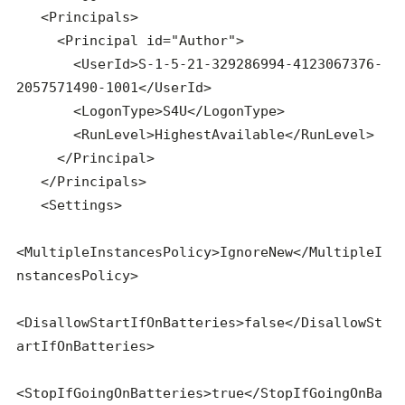
   <Principals>

     <Principal id="Author">

       <UserId>S-1-5-21-329286994-4123067376-
2057571490-1001</UserId>

       <LogonType>S4U</LogonType>

       <RunLevel>HighestAvailable</RunLevel>

     </Principal>

   </Principals>

   <Settings>

<MultipleInstancesPolicy>IgnoreNew</MultipleI
nstancesPolicy>

<DisallowStartIfOnBatteries>false</DisallowSt
artIfOnBatteries>

<StopIfGoingOnBatteries>true</StopIfGoingOnBa