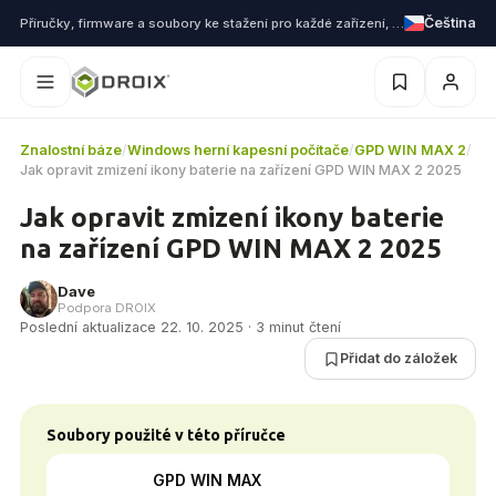
Čeština
Příručky, firmware a soubory ke stažení pro každé zařízení, které dodáváme
Znalostní báze
/
Windows herní kapesní počítače
/
GPD WIN MAX 2
/
Jak opravit zmizení ikony baterie na zařízení GPD WIN MAX 2 2025
Jak opravit zmizení ikony baterie
na zařízení GPD WIN MAX 2 2025
Dave
Podpora DROIX
Poslední aktualizace 22. 10. 2025 · 3 minut čtení
Přidat do záložek
Soubory použité v této příručce
GPD WIN MAX