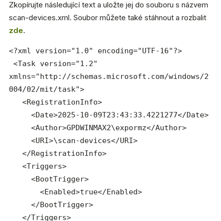
Zkopírujte následující text a uložte jej do souboru s názvem
scan-devices.xml. Soubor můžete také stáhnout a rozbalit
zde
.
<?xml version="1.0" encoding="UTF-16"?>

 <Task version="1.2" 
xmlns="http://schemas.microsoft.com/windows/2
004/02/mit/task">

   <RegistrationInfo>

     <Date>2025-10-09T23:43:33.4221277</Date>

     <Author>GPDWINMAX2\expormz</Author>

     <URI>\scan-devices</URI>

   </RegistrationInfo>

   <Triggers>

     <BootTrigger>

       <Enabled>true</Enabled>

     </BootTrigger>

   </Triggers>
