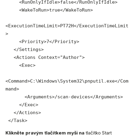
     <RunOnlyIfIdle>false</RunOnlyIfIdle>

     <WakeToRun>true</WakeToRun>

<ExecutionTimeLimit>PT72H</ExecutionTimeLimit
>

     <Priority>7</Priority>

   </Settings>

   <Actions Context="Author">

     <Exec>

<Command>C:\Windows\System32\pnputil.exe</Com
mand>

       <Arguments>/scan-devices</Arguments>

     </Exec>

   </Actions>

 </Task>
Klikněte pravým tlačítkem myši na
tlačítko Start