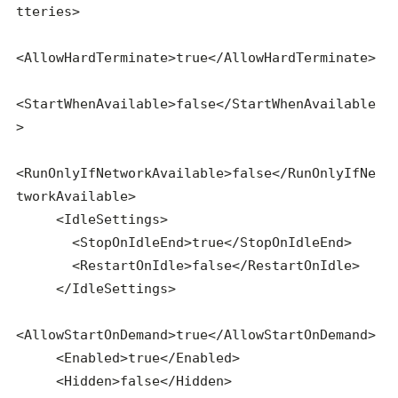
tteries>

<AllowHardTerminate>true</AllowHardTerminate>

<StartWhenAvailable>false</StartWhenAvailable
>

<RunOnlyIfNetworkAvailable>false</RunOnlyIfNe
tworkAvailable>

     <IdleSettings>

       <StopOnIdleEnd>true</StopOnIdleEnd>

       <RestartOnIdle>false</RestartOnIdle>

     </IdleSettings>

<AllowStartOnDemand>true</AllowStartOnDemand>

     <Enabled>true</Enabled>

     <Hidden>false</Hidden>
