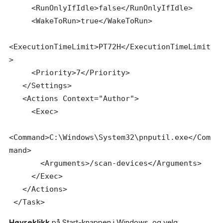
     <RunOnlyIfIdle>false</RunOnlyIfIdle>

     <WakeToRun>true</WakeToRun>

<ExecutionTimeLimit>PT72H</ExecutionTimeLimit
>

     <Priority>7</Priority>

   </Settings>

   <Actions Context="Author">

     <Exec>

<Command>C:\Windows\System32\pnputil.exe</Com
mand>

       <Arguments>/scan-devices</Arguments>

     </Exec>

   </Actions>

 </Task>
Høyreklikk
på Start-knappen i Windows, og velg