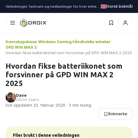
Norsk bokmål
Veiledninger, fastvare og nedlastinger for hver enhet vi sender
Kunnskapsbase
/
Windows Gaming håndholdte enheter
/
GPD WIN MAX 2
/
Hvordan fikse batteriikonet som forsvinner på GPD WIN MAX 2 2025
Hvordan fikse batteriikonet som
forsvinner på GPD WIN MAX 2
2025
Dave
DROIX Støtte
Sist oppdatert 22. februar 2026 · 3 min lesing
Bokmerke
Filer brukt i denne veiledningen