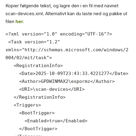
Kopier følgende tekst, og lagre den i en fil med navnet
scan-devices.xml. Alternativt kan du laste ned og pakke ut
filen
her.
<?xml version="1.0" encoding="UTF-16"?>

 <Task version="1.2" 
xmlns="http://schemas.microsoft.com/windows/2
004/02/mit/task">

   <RegistrationInfo>

     <Date>2025-10-09T23:43:33.4221277</Date>

     <Author>GPDWINMAX2\expormz</Author>

     <URI>\scan-devices</URI>

   </RegistrationInfo>

   <Triggers>

     <BootTrigger>

       <Enabled>true</Enabled>

     </BootTrigger>
