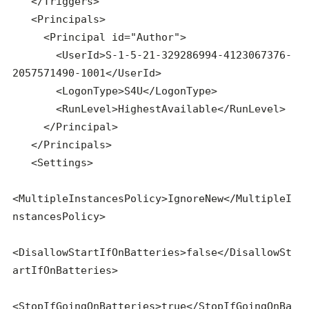
   </Triggers>

   <Principals>

     <Principal id="Author">

       <UserId>S-1-5-21-329286994-4123067376-
2057571490-1001</UserId>

       <LogonType>S4U</LogonType>

       <RunLevel>HighestAvailable</RunLevel>

     </Principal>

   </Principals>

   <Settings>

<MultipleInstancesPolicy>IgnoreNew</MultipleI
nstancesPolicy>

<DisallowStartIfOnBatteries>false</DisallowSt
artIfOnBatteries>

<StopIfGoingOnBatteries>true</StopIfGoingOnBa