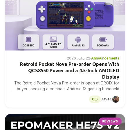
Announcements
·
22 يوليو، 2026
Retroid Pocket Nova Pre-order Opens With
QCS8550 Power and a 4.5-Inch AMOLED
Display
The Retroid Pocket Nova Pre-order is open at DROIX for
buyers seeking a compact Android 13 gaming handheld
with a 4.5-inch 1280×960 AMOLED display,…
0
DaveC
REVIEWS