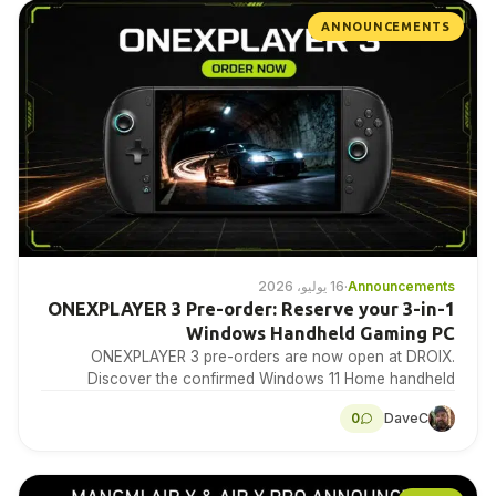
ANNOUNCEMENTS
Announcements
·
16 يوليو، 2026
ONEXPLAYER 3 Pre-order: Reserve your 3-in-1
Windows Handheld Gaming PC
ONEXPLAYER 3 pre-orders are now open at DROIX.
Discover the confirmed Windows 11 Home handheld
specifications, detachable-control design, 8.8-inch 144Hz
0
DaveC
AMOLED display, Intel Arc…