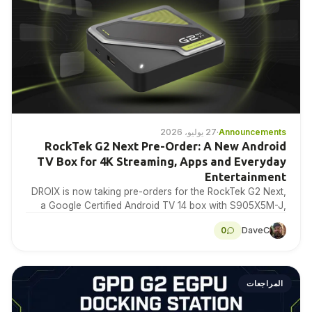
Announcements
·
27 يوليو، 2026
RockTek G2 Next Pre-Order: A New Android
TV Box for 4K Streaming, Apps and Everyday
Entertainment
DROIX is now taking pre-orders for the RockTek G2 Next,
a Google Certified Android TV 14 box with S905X5M-J,
4GB RAM, 64GB storage, Wi-Fi…
0
DaveC
المراجعات