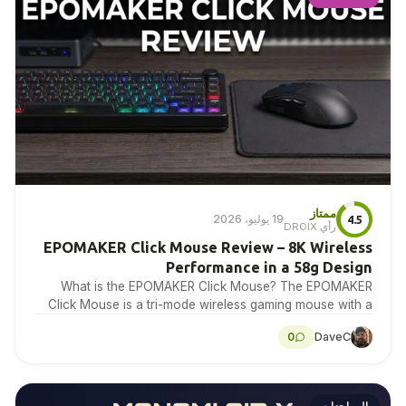
ممتاز
19 يوليو، 2026
4.5
رأي DROIX
EPOMAKER Click Mouse Review – 8K Wireless
Performance in a 58g Design
What is the EPOMAKER Click Mouse? The EPOMAKER
Click Mouse is a tri-mode wireless gaming mouse with a
PAW3950 optical sensor, a 58g chassis,…
0
DaveC