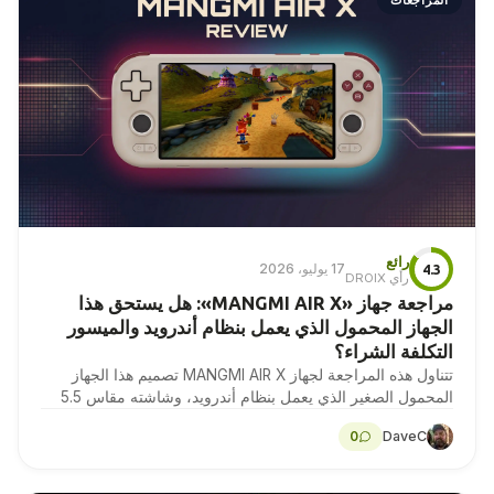
المراجعات
رائع
17 يوليو، 2026
4.3
رأي DROIX
مراجعة جهاز «MANGMI AIR X»: هل يستحق هذا
الجهاز المحمول الذي يعمل بنظام أندرويد والميسور
التكلفة الشراء؟
تتناول هذه المراجعة لجهاز MANGMI AIR X تصميم هذا الجهاز
المحمول الصغير الذي يعمل بنظام أندرويد، وشاشته مقاس 5.5
بوصة بدقة 1080p، وأداء معالج…
0
DaveC