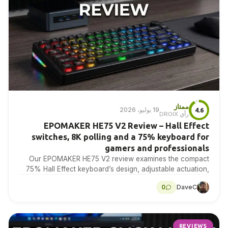
ممتاز
19 يوليو، 2026
4.6
رأي DROIX
EPOMAKER HE75 V2 Review – Hall Effect
switches, 8K polling and a 75% keyboard for
gamers and professionals
Our EPOMAKER HE75 V2 review examines the compact
75% Hall Effect keyboard’s design, adjustable actuation,
sound treatment, 8K polling, software, battery and multi-
0
DaveC
device connectivity.
REVIEWS