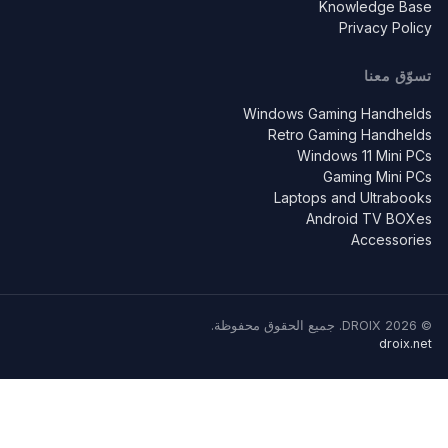
Knowledge Base
Privacy Policy
تسوّق معنا
Windows Gaming Handhelds
Retro Gaming Handhelds
Windows 11 Mini PCs
Gaming Mini PCs
Laptops and Ultrabooks
Android TV BOXes
Accessories
© 2026 DROIX. جميع الحقوق محفوظة.
droix.net
We are using some of those Cookies to help deliver a better
experience for our readers. Find out more at:
Cookie Policy