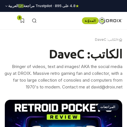
4.8 على Trustpilot · 895 مراجعة
العربية
0
المدوّنة
›
الكاتب: DaveC
الكاتب: DaveC
Bringer of videos, text and images! AKA the social media
guy at DROIX. Massive retro gaming fan and collector, with a
far too large collection of consoles and computers from
1970's to modern. Contact me at
david@droix.net
المراجعات