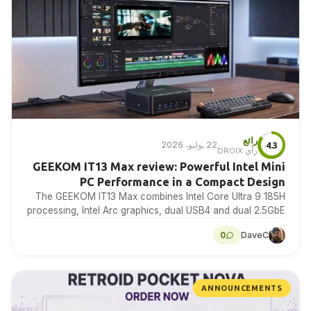
رائع
22 يوليو، 2026
4.3
رأي DROIX
GEEKOM IT13 Max review: Powerful Intel Mini
PC Performance in a Compact Design
The GEEKOM IT13 Max combines Intel Core Ultra 9 185H
processing, Intel Arc graphics, dual USB4 and dual 2.5GbE
in a compact Windows 11…
0
DaveC
ANNOUNCEMENTS