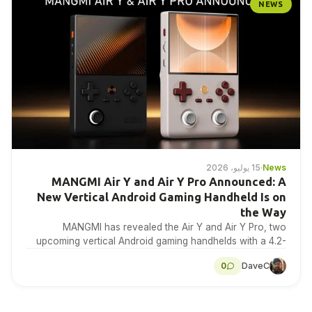
NEWS
News
·
15 يوليو، 2026
MANGMI Air Y and Air Y Pro Announced: A
New Vertical Android Gaming Handheld Is on
the Way
MANGMI has revealed the Air Y and Air Y Pro, two
upcoming vertical Android gaming handhelds with a 4.2-
inch 4:3 IPS touchscreen. Here is…
0
DaveC