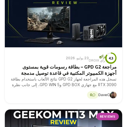
رائع
23 يوليو، 2026
4.3
رأي DROIX
مراجعة GPD G2 – بطاقة رسومات قوية بمستوى
أجهزة الكمبيوتر المكتبية في قاعدة توصيل مدمجة
تسجل هذه المراجعة لجهاز GPD G2 نتائج الألعاب باستخدام بطاقة
RTX 3090 مع جهازي GPD BOX وGPD WIN 5، إلى جانب نظرة
مدققة من…
0
DaveC
REVIEWS