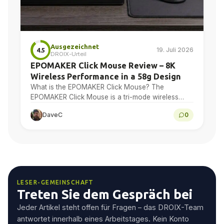
Ausgezeichnet
19. Juli 2026
4.5
DROIX-Urteil
EPOMAKER Click Mouse Review – 8K
Wireless Performance in a 58g Design
What is the EPOMAKER Click Mouse? The
EPOMAKER Click Mouse is a tri-mode wireless
gaming mouse with a PAW3950 optical sensor, a
DaveC
0
58g chassis,...
LESER-GEMEINSCHAFT
Treten Sie dem Gespräch bei
Jeder Artikel steht offen für Fragen – das DROIX-Team
antwortet innerhalb eines Arbeitstages. Kein Konto