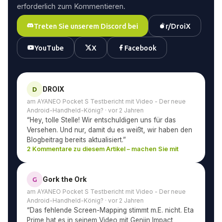
erforderlich zum Kommentieren.
Treten Sie unserem Discord bei
r/DroiX
YouTube
X
Facebook
DROIX
D
am AYANEO Pocket S Testbericht mit Video - Der neue
Android-Handheld-König? · vor 2 Jahren
“Hey, tolle Stelle! Wir entschuldigen uns für das
Versehen. Und nur, damit du es weißt, wir haben den
Blogbeitrag bereits aktualisiert.”
2 Kommentare zu diesem Artikel – machen Sie mit
Gork the Ork
G
am AYANEO Pocket S Testbericht mit Video - Der neue
Android-Handheld-König? · vor 2 Jahren
“Das fehlende Screen-Mapping stimmt m.E. nicht. Eta
Prime hat es in seinem Video mit Genjin Impact