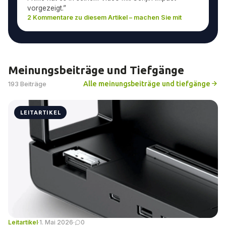
vorgezeigt.”
2 Kommentare zu diesem Artikel – machen Sie mit
Meinungsbeiträge und Tiefgänge
Alle meinungsbeiträge und tiefgänge
193 Beiträge
LEITARTIKEL
Leitartikel
·
1. Mai 2026
·
0