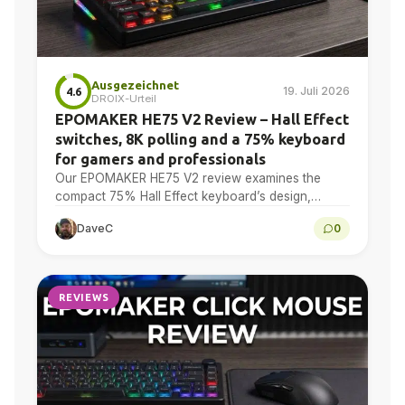
Ausgezeichnet
19. Juli 2026
4.6
DROIX-Urteil
EPOMAKER HE75 V2 Review – Hall Effect
switches, 8K polling and a 75% keyboard
for gamers and professionals
Our EPOMAKER HE75 V2 review examines the
compact 75% Hall Effect keyboard’s design,
adjustable actuation, sound treatment, 8K polling,
DaveC
0
software, battery and multi-device connectivity.
REVIEWS