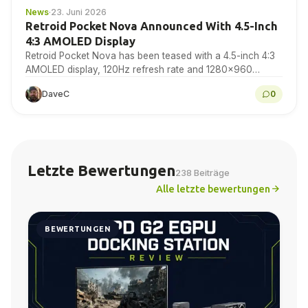
News
·
23. Juni 2026
Retroid Pocket Nova Announced With 4.5-Inch
4:3 AMOLED Display
Retroid Pocket Nova has been teased with a 4.5-inch 4:3
AMOLED display, 120Hz refresh rate and 1280×960
resolution for retro gaming handheld fans to...
DaveC
0
Letzte Bewertungen
238 Beiträge
Alle letzte bewertungen
BEWERTUNGEN