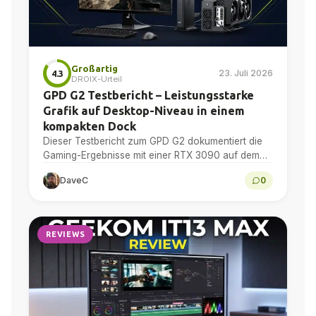
Großartig
23. Juli 2026
4.3
DROIX-Urteil
GPD G2 Testbericht – Leistungsstarke
Grafik auf Desktop-Niveau in einem
kompakten Dock
Dieser Testbericht zum GPD G2 dokumentiert die
Gaming-Ergebnisse mit einer RTX 3090 auf dem
GPD BOX und dem GPD WIN 5 und bietet zudem...
DaveC
0
REVIEWS