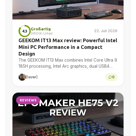
Großartig
22. Juli 2026
4.3
DROIX-Urteil
GEEKOM IT13 Max review: Powerful Intel
Mini PC Performance in a Compact
Design
The GEEKOM IT13 Max combines Intel Core Ultra 9
185H processing, Intel Arc graphics, dual USB4
and dual 2.5GbE in a compact Windows 11...
DaveC
0
REVIEWS