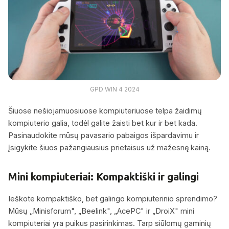
GPD WIN 4 2024
Šiuose nešiojamuosiuose kompiuteriuose telpa žaidimų
kompiuterio galia, todėl galite žaisti bet kur ir bet kada.
Pasinaudokite mūsų pavasario pabaigos išpardavimu ir
įsigykite šiuos pažangiausius prietaisus už mažesnę kainą.
Mini kompiuteriai: Kompaktiški ir galingi
Ieškote kompaktiško, bet galingo kompiuterinio sprendimo?
Mūsų „Minisforum", „Beelink", „AcePC" ir „DroiX" mini
kompiuteriai yra puikus pasirinkimas. Tarp siūlomų gaminių