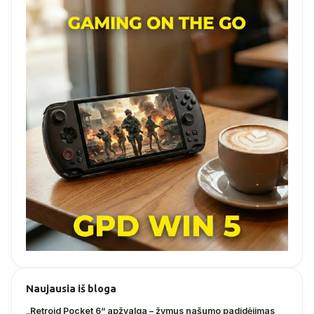
Naujausia iš bloga
„Retroid Pocket 6“ apžvalga – žymus našumo padidėjimas