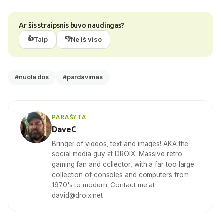
Ar šis straipsnis buvo naudingas?
👍
👎
Taip
Ne iš viso
#nuolaidos
#pardavimas
PARAŠYTA
DaveC
Bringer of videos, text and images! AKA the
social media guy at DROIX. Massive retro
gaming fan and collector, with a far too large
collection of consoles and computers from
1970's to modern. Contact me at
david@droix.net