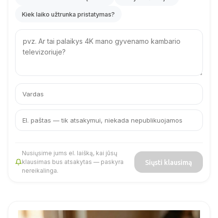
Kiek laiko užtrunka pristatymas?
Your
question
Jūsų
Jūsų
vardas
el.
paštas
Nusiųsime jums el. laišką, kai jūsų
Siųsti klausimą
klausimas bus atsakytas — paskyra
nereikalinga.