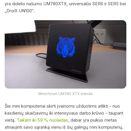
yra didelio našumo UM780XTX, universalūs SER6 ir SER5 bei
„DroiX UN100″.
Minisforum UM780 XTX stende
Šie mini kompiuteriai skirti įvairioms užduotims atlikti - nuo
kasdienių skaičiavimų iki intensyvaus darbo krūvio - taupant
vietą.
Taikant iki 59 % nuolaidas
, dabar yra puikus metas
atnaujinti savo sąranką vienu iš šių galingų mini kompiuterių.