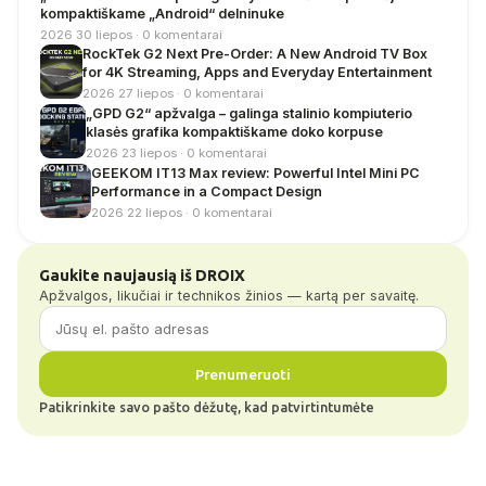
kompaktiškame „Android“ delninuke
2026 30 liepos · 0 komentarai
RockTek G2 Next Pre-Order: A New Android TV Box
for 4K Streaming, Apps and Everyday Entertainment
2026 27 liepos · 0 komentarai
„GPD G2“ apžvalga – galinga stalinio kompiuterio
klasės grafika kompaktiškame doko korpuse
2026 23 liepos · 0 komentarai
GEEKOM IT13 Max review: Powerful Intel Mini PC
Performance in a Compact Design
2026 22 liepos · 0 komentarai
Gaukite naujausią iš DROIX
Apžvalgos, likučiai ir technikos žinios — kartą per savaitę.
Prenumeruoti
Patikrinkite savo pašto dėžutę, kad patvirtintumėte