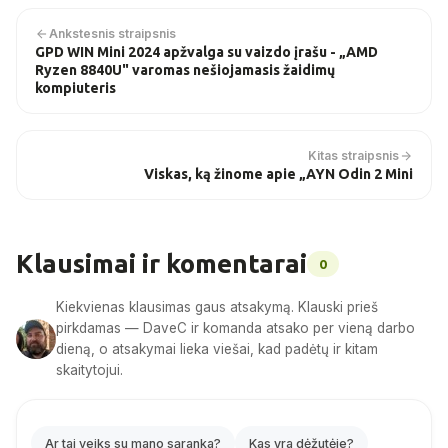
Ankstesnis straipsnis
GPD WIN Mini 2024 apžvalga su vaizdo įrašu - „AMD
Ryzen 8840U" varomas nešiojamasis žaidimų
kompiuteris
Kitas straipsnis
Viskas, ką žinome apie „AYN Odin 2 Mini
Klausimai ir komentarai
0
Kiekvienas klausimas gaus atsakymą. Klauski prieš
pirkdamas — DaveC ir komanda atsako per vieną darbo
dieną, o atsakymai lieka viešai, kad padėtų ir kitam
skaitytojui.
Ar tai veiks su mano sąranka?
Kas yra dėžutėje?