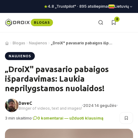
4.8 „Trustpilot" · 895 atsiliepimai
Lietuvių
0
BLOGAS
Blogas
Naujienos
„DroiX" pavasario pabaigos išpardavimas
NAUJIENOS
„DroiX" pavasario pabaigos
išpardavimas: Laukia
neprilygstamos nuolaidos!
DaveC
2024 14 gegužės
Bringer of videos, text and images!
3 min skaitimo
0 komentarai — užduoti klausimą