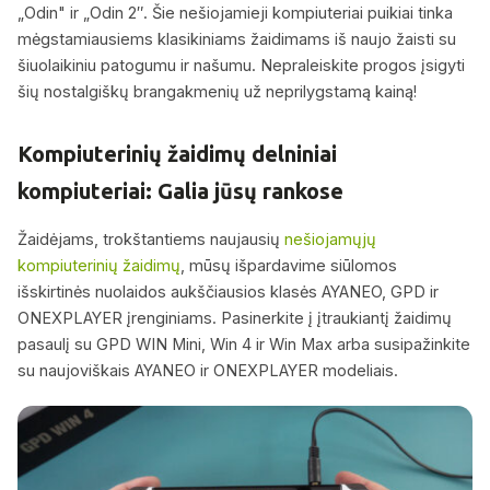
„Odin" ir „Odin 2″. Šie nešiojamieji kompiuteriai puikiai tinka
mėgstamiausiems klasikiniams žaidimams iš naujo žaisti su
šiuolaikiniu patogumu ir našumu. Nepraleiskite progos įsigyti
šių nostalgiškų brangakmenių už neprilygstamą kainą!
Kompiuterinių žaidimų delniniai
kompiuteriai: Galia jūsų rankose
Žaidėjams, trokštantiems naujausių
nešiojamųjų
kompiuterinių žaidimų
, mūsų išpardavime siūlomos
išskirtinės nuolaidos aukščiausios klasės AYANEO, GPD ir
ONEXPLAYER įrenginiams. Pasinerkite į įtraukiantį žaidimų
pasaulį su GPD WIN Mini, Win 4 ir Win Max arba susipažinkite
su naujoviškais AYANEO ir ONEXPLAYER modeliais.