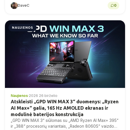
inch 4:3 IPS touchscreen. Here is...
DaveC
0
NAUJIENOS
Naujienos
·
2026 26 birželio
Atskleisti „GPD WIN MAX 3“ duomenys: „Ryzen
AI Max+“ galia, 165 Hz AMOLED ekranas ir
modulinė baterijos konstrukcija
„GPD WIN MAX 3“ siūlomas su „AMD Ryzen AI Max+ 395“
ir „388“ procesorių variantais, „Radeon 8060S“ vaizdo