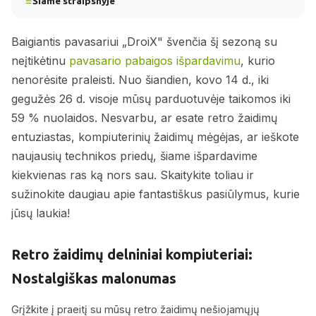
Šiame straipsnyje
Baigiantis pavasariui „DroiX" švenčia šį sezoną su
neįtikėtinu
pavasario pabaigos išpardavimu
, kurio
nenorėsite praleisti. Nuo šiandien, kovo 14 d., iki
gegužės 26 d. visoje mūsų parduotuvėje taikomos iki
59 % nuolaidos. Nesvarbu, ar esate retro žaidimų
entuziastas, kompiuterinių žaidimų mėgėjas, ar ieškote
naujausių technikos priedų, šiame išpardavime
kiekvienas ras ką nors sau. Skaitykite toliau ir
sužinokite daugiau apie fantastiškus pasiūlymus, kurie
jūsų laukia!
Retro žaidimų delniniai kompiuteriai:
Nostalgiškas malonumas
Grįžkite į praeitį su mūsų retro žaidimų nešiojamųjų