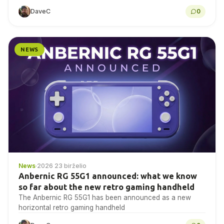
plokšte, 9,06 colių 165 Hz AMOLED...
DaveC
0
NEWS
News
·
2026 23 birželio
Anbernic RG 55G1 announced: what we know
so far about the new retro gaming handheld
The Anbernic RG 55G1 has been announced as a new
horizontal retro gaming handheld