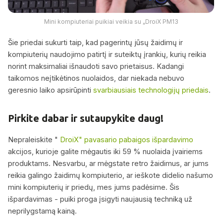
Mini kompiuteriai puikiai veikia su „DroiX PM13
Šie priedai sukurti taip, kad pagerintų jūsų žaidimų ir
kompiuterių naudojimo patirtį ir suteiktų įrankių, kurių reikia
norint maksimaliai išnaudoti savo prietaisus. Kadangi
taikomos neįtikėtinos nuolaidos, dar niekada nebuvo
geresnio laiko apsirūpinti
svarbiausiais technologijų priedais
.
Pirkite dabar ir sutaupykite daug!
Nepraleiskite "
DroiX" pavasario pabaigos išpardavimo
akcijos, kurioje galite mėgautis iki 59 % nuolaida įvairiems
produktams. Nesvarbu, ar mėgstate retro žaidimus, ar jums
reikia galingo žaidimų kompiuterio, ar ieškote didelio našumo
mini kompiuterių ir priedų, mes jums padėsime. Šis
išpardavimas - puiki proga įsigyti naujausią techniką už
neprilygstamą kainą.