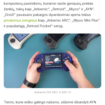
kompiuterių pasirinkimu, kuriame rasite geriausių prekės
ženklų, tokių kaip „Anbernic", „Retroid", „Miyoo" ir „AYN".
„DroiX" pavasario pabaigos išpardavimas apima tokius
privalomus įrenginius
kaip „Anbernic ARC", „Miyoo Mini Plus"
ir populiariąją „Retroid Pocket" seriją.
Anbernic RG ARC-S ARC-D
Tiems, kurie ieško galingo našumo, siūlome išbandyti AYN