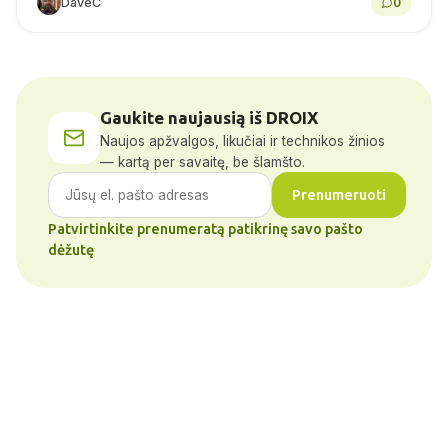
DaveC
0
Gaukite naujausią iš DROIX
Naujos apžvalgos, likučiai ir technikos žinios
— kartą per savaitę, be šlamšto.
Prenumeruoti
Patvirtinkite prenumeratą patikrinę savo pašto
dėžutę