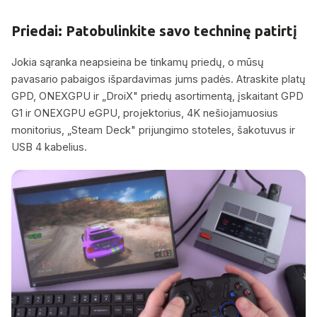
Priedai: Patobulinkite savo techninę patirtį
Jokia sąranka neapsieina be tinkamų priedų, o mūsų
pavasario pabaigos išpardavimas jums padės. Atraskite platų
GPD, ONEXGPU ir „DroiX" priedų asortimentą, įskaitant GPD
G1 ir ONEXGPU eGPU, projektorius, 4K nešiojamuosius
monitorius, „Steam Deck" prijungimo stoteles, šakotuvus ir
USB 4 kabelius.