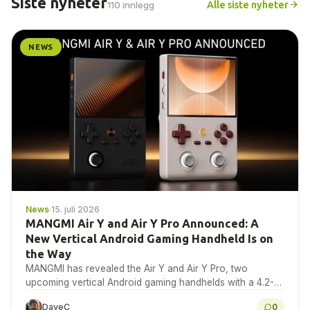
Siste nyheter
Alle siste nyheter
110 innlegg
NEWS
News
·
15. juli 2026
MANGMI Air Y and Air Y Pro Announced: A
New Vertical Android Gaming Handheld Is on
the Way
MANGMI has revealed the Air Y and Air Y Pro, two
upcoming vertical Android gaming handhelds with a 4.2-
inch 4:3 IPS touchscreen. Here is...
DaveC
0