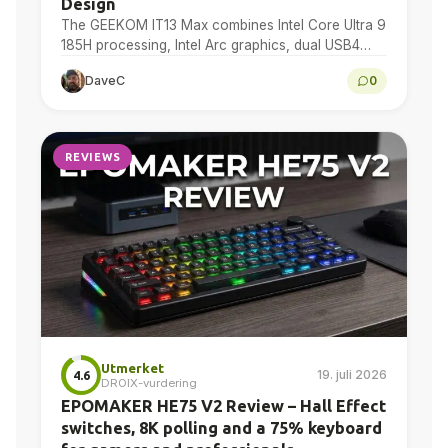
Design
The GEEKOM IT13 Max combines Intel Core Ultra 9
185H processing, Intel Arc graphics, dual USB4
and dual 2.5GbE in a compact Windows 11...
DaveC
0
REVIEWS
Utmerket
19. juli 2026
4.6
DROIX-vurdering
EPOMAKER HE75 V2 Review – Hall Effect
switches, 8K polling and a 75% keyboard