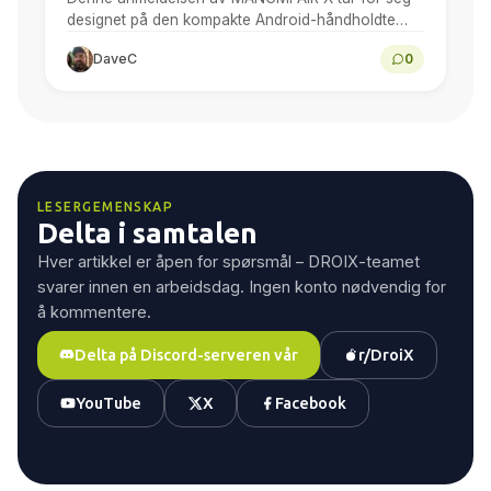
designet på den kompakte Android-håndholdte
enheten, 5,5-tommers 1080p-skjermen, ytelsen til
DaveC
0
Snapdragon 662, Android-spill, emulering,
batterilevetid...
LESERGEMENSKAP
Delta i samtalen
Hver artikkel er åpen for spørsmål – DROIX-teamet
svarer innen en arbeidsdag. Ingen konto nødvendig for
å kommentere.
Delta på Discord-serveren vår
r/DroiX
YouTube
X
Facebook