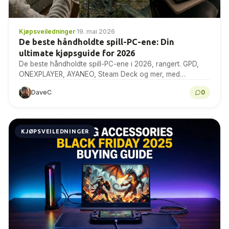
Kjøpsveiledninger
·
19. mai 2026
De beste håndholdte spill-PC-ene: Din
ultimate kjøpsguide for 2026
De beste håndholdte spill-PC-ene i 2026, rangert. GPD,
ONEXPLAYER, AYANEO, Steam Deck og mer, med
referanser, spesifikasjoner og ekspertråd for kjøp.
DaveC
0
KJØPSVEILEDNINGER