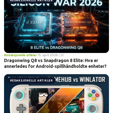
REDAKSJONELLE ARTIKLER
Redaksjonelle artikler
·
15. april 2026
·
0
Dragonwing Q8 vs Snapdragon 8 Elite: Hva er
annerledes for Android-spillhåndholdte enheter?
REDAKSJONELLE ARTIKLER