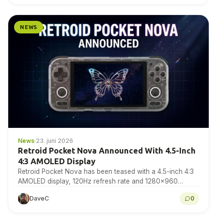
NEWS
News
·
23. juni 2026
Retroid Pocket Nova Announced With 4.5-Inch
4:3 AMOLED Display
Retroid Pocket Nova has been teased with a 4.5-inch 4:3
AMOLED display, 120Hz refresh rate and 1280×960
resolution for retro gaming handheld fans to...
DaveC
0