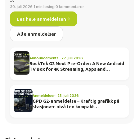
5.
30. juli 2026
·
1 min lesing
·
0 kommentarer
Les hele anmeldelsen
Alle anmeldelser
Announcements · 27. juli 2026
RockTek G2 Next Pre-Order: A New Android
TV Box for 4K Streaming, Apps and
Everyday Entertainment
Anmeldelser · 23. juli 2026
GPD G2-anmeldelse – Kraftig grafikk på
stasjonær-nivå i en kompakt
dockingstasjon