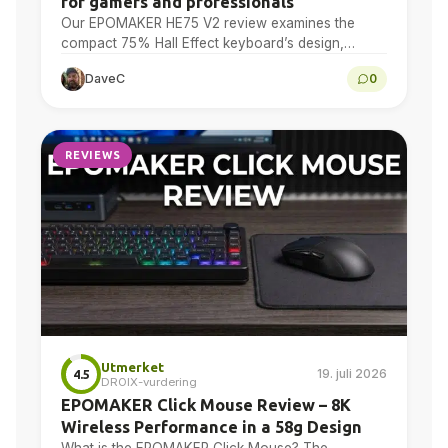
for gamers and professionals
Our EPOMAKER HE75 V2 review examines the
compact 75% Hall Effect keyboard’s design,
adjustable actuation, sound treatment, 8K polling,
DaveC
0
software, battery and multi-device connectivity.
REVIEWS
Utmerket
19. juli 2026
4.5
DROIX-vurdering
EPOMAKER Click Mouse Review – 8K
Wireless Performance in a 58g Design