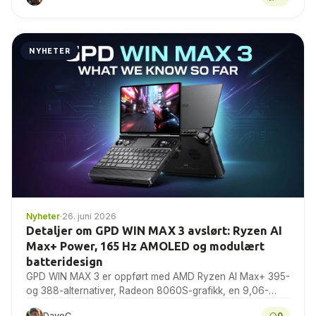
NYHETER
Nyheter
·
26. juni 2026
Detaljer om GPD WIN MAX 3 avslørt: Ryzen AI
Max+ Power, 165 Hz AMOLED og modulært
batteridesign
GPD WIN MAX 3 er oppført med AMD Ryzen AI Max+ 395-
og 388-alternativer, Radeon 8060S-grafikk, en 9,06-
tommers 165 Hz AMOLED-skjerm, modulært batteri og...
DaveC
0