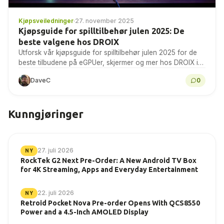
Kjøpsveiledninger
·
27. november 2025
Kjøpsguide for spilltilbehør julen 2025: De
beste valgene hos DROIX
Utforsk vår kjøpsguide for spilltilbehør julen 2025 for de
beste tilbudene på eGPUer, skjermer og mer hos DROIX i
dag!
DaveC
0
Kunngjøringer
27. juli 2026
NY
RockTek G2 Next Pre-Order: A New Android TV Box
for 4K Streaming, Apps and Everyday Entertainment
22. juli 2026
NY
Retroid Pocket Nova Pre-order Opens With QCS8550
Power and a 4.5-Inch AMOLED Display