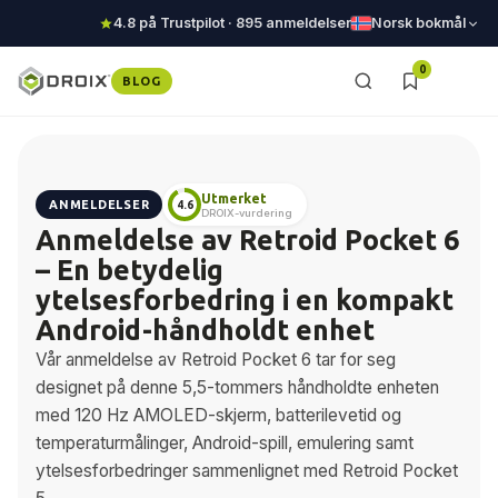
4.8 på Trustpilot · 895 anmeldelser
Norsk bokmål
0
BLOG
Utmerket
ANMELDELSER
4.6
DROIX-vurdering
Anmeldelse av Retroid Pocket 6
– En betydelig
ytelsesforbedring i en kompakt
Android-håndholdt enhet
Vår anmeldelse av Retroid Pocket 6 tar for seg
designet på denne 5,5-tommers håndholdte enheten
med 120 Hz AMOLED-skjerm, batterilevetid og
temperaturmålinger, Android-spill, emulering samt
ytelsesforbedringer sammenlignet med Retroid Pocket