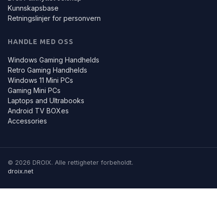
Kunnskapsbase
Retningslinjer for personvern
HANDLE MED OSS
Windows Gaming Handhelds
Retro Gaming Handhelds
Windows 11 Mini PCs
Gaming Mini PCs
Laptops and Ultrabooks
Android TV BOXes
Accessories
© 2026 DROIX. Alle rettigheter forbeholdt.
droix.net
Vi bruker noen av disse informasjonskapslene for å gi leserne våre
en bedre opplevelse. Finn ut mer på:
Retningslinjer for