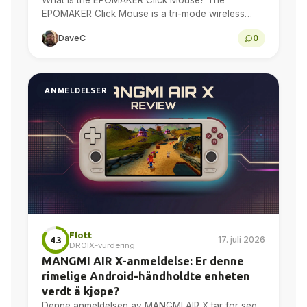
What is the EPOMAKER Click Mouse? The
EPOMAKER Click Mouse is a tri-mode wireless
gaming mouse with a PAW3950 optical sensor, a
DaveC
0
58g chassis,...
ANMELDELSER
Flott
17. juli 2026
4.3
DROIX-vurdering
MANGMI AIR X-anmeldelse: Er denne
rimelige Android-håndholdte enheten
verdt å kjøpe?
Denne anmeldelsen av MANGMI AIR X tar for seg