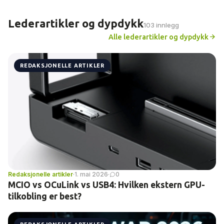
Lederartikler og dypdykk
103 innlegg
Alle lederartikler og dypdykk
REDAKSJONELLE ARTIKLER
Redaksjonelle artikler
·
1. mai 2026
·
0
MCIO vs OCuLink vs USB4: Hvilken ekstern GPU-
tilkobling er best?