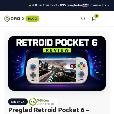
4.8 na Trustpilot · 895 pregledov
Slovenščina
0
BLOG
Odličen
MNENJA
4.6
DROIX presoja
Pregled Retroid Pocket 6 –