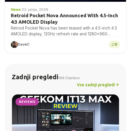
News
·
23. junija, 2026
Retroid Pocket Nova Announced With 4.5-Inch
4:3 AMOLED Display
Retroid Pocket Nova has been teased with a 4.5-inch 4:3
AMOLED display, 120Hz refresh rate and 1280×960
resolution for retro gaming handheld fans to...
DaveC
0
Zadnji pregledi
166 člankov
Vse zadnji pregledi
REVIEWS