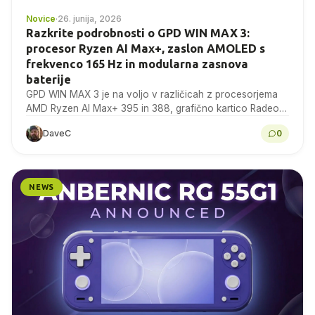
Novice
·
26. junija, 2026
Razkrite podrobnosti o GPD WIN MAX 3:
procesor Ryzen AI Max+, zaslon AMOLED s
frekvenco 165 Hz in modularna zasnova
baterije
GPD WIN MAX 3 je na voljo v različicah z procesorjema
AMD Ryzen AI Max+ 395 in 388, grafično kartico Radeon
8060S, 9,06-palčnim AMOLED-zaslonom...
DaveC
0
NEWS