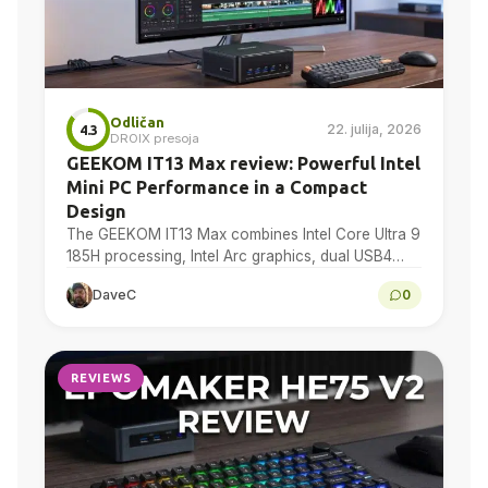
Odličan
22. julija, 2026
4.3
DROIX presoja
GEEKOM IT13 Max review: Powerful Intel
Mini PC Performance in a Compact
Design
The GEEKOM IT13 Max combines Intel Core Ultra 9
185H processing, Intel Arc graphics, dual USB4
and dual 2.5GbE in a compact Windows 11...
DaveC
0
REVIEWS