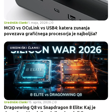
Uredniški članki
·
1. maja, 2026
·
0
MCIO vs OCuLink vs USB4: katera zunanja
povezava grafičnega procesorja je najboljša?
UREDNIŠKI ČLANKI
Uredniški članki
·
15. aprila, 2026
·
0
Dragonwing Q8 vs Snapdragon 8 Elite: Kaj je