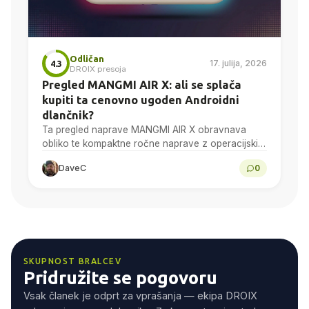
Odličan
17. julija, 2026
4.3
DROIX presoja
Pregled MANGMI AIR X: ali se splača
kupiti ta cenovno ugoden Androidni
dlančnik?
Ta pregled naprave MANGMI AIR X obravnava
obliko te kompaktne ročne naprave z operacijskim
sistemom Android, 5,5-palčni zaslon z ločljivostjo
DaveC
0
1080p, zmogljivost procesorja Snapdragon...
SKUPNOST BRALCEV
Pridružite se pogovoru
Vsak članek je odprt za vprašanja — ekipa DROIX