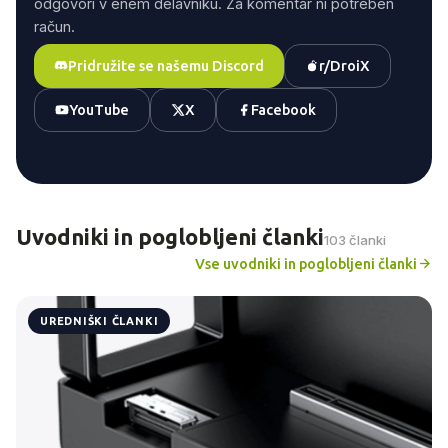
odgovori v enem delavniku. Za komentar ni potreben
račun.
Pridružite se našemu Discord
r/DroiX
YouTube
X
Facebook
Uvodniki in poglobljeni članki
103 članki
Vse uvodniki in poglobljeni članki
UREDNIŠKI ČLANKI