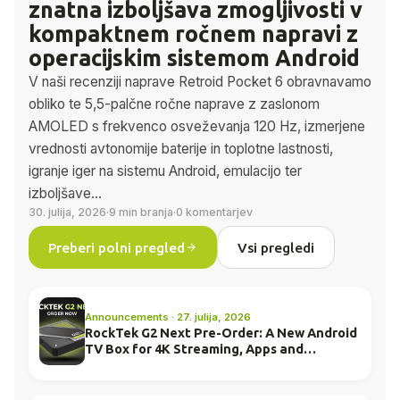
znatna izboljšava zmogljivosti v
kompaktnem ročnem napravi z
operacijskim sistemom Android
V naši recenziji naprave Retroid Pocket 6 obravnavamo
obliko te 5,5-palčne ročne naprave z zaslonom
AMOLED s frekvenco osveževanja 120 Hz, izmerjene
vrednosti avtonomije baterije in toplotne lastnosti,
igranje iger na sistemu Android, emulacijo ter
izboljšave...
30. julija, 2026
·
9 min branja
·
0 komentarjev
Preberi polni pregled
Vsi pregledi
Announcements · 27. julija, 2026
RockTek G2 Next Pre-Order: A New Android
TV Box for 4K Streaming, Apps and
Everyday Entertainment