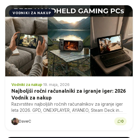
VODNIKI ZA NAKUP
Vodniki za nakup
·
19. maja, 2026
Najboljši ročni računalniki za igranje iger: 2026
Vodnik za nakup
Razvrstitev najboljših ročnih računalnikov za igranje iger
leta 2026. GPD, ONEXPLAYER, AYANEO, Steam Deck in
drugi, s primerjalnimi testi, specifikacijami in nasveti
DaveC
0
strokovnjakov za...