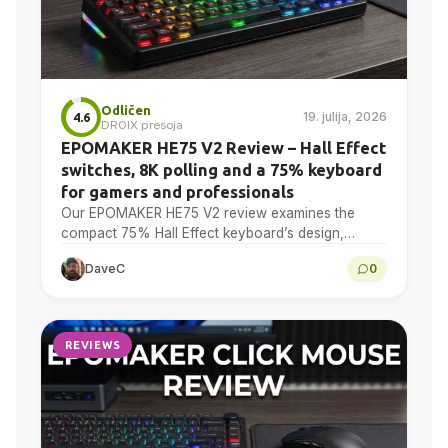
Odličen
19. julija, 2026
4.6
DROIX presoja
EPOMAKER HE75 V2 Review – Hall Effect
switches, 8K polling and a 75% keyboard
for gamers and professionals
Our EPOMAKER HE75 V2 review examines the
compact 75% Hall Effect keyboard’s design,
adjustable actuation, sound treatment, 8K polling,
DaveC
0
software, battery and multi-device connectivity.
REVIEWS