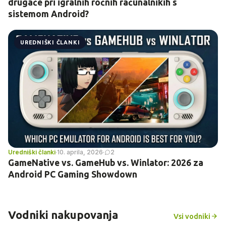
drugače pri igralnih ročnih računalnikih s
sistemom Android?
UREDNIŠKI ČLANKI
Uredniški članki
·
10. aprila, 2026
·
2
GameNative vs. GameHub vs. Winlator: 2026 za
Android PC Gaming Showdown
Vodniki nakupovanja
Vsi vodniki