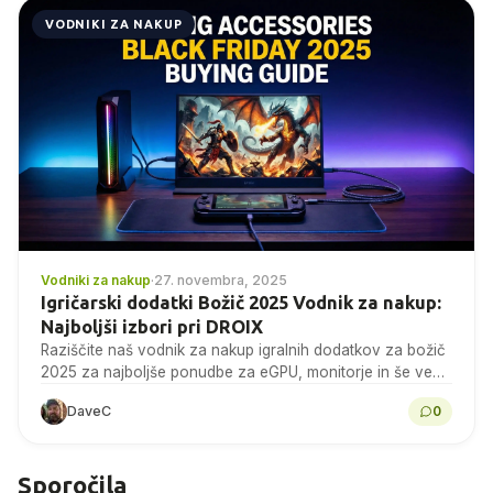
VODNIKI ZA NAKUP
Vodniki za nakup
·
27. novembra, 2025
Igričarski dodatki Božič 2025 Vodnik za nakup:
Najboljši izbori pri DROIX
Raziščite naš vodnik za nakup igralnih dodatkov za božič
2025 za najboljše ponudbe za eGPU, monitorje in še več
na DROIX-u še danes!
DaveC
0
Sporočila