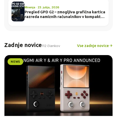
Mnenja · 23. julija, 2026
Pregled GPD G2 – zmogljiva grafična kartica
razreda namiznih računalnikov v kompaktni
postaji za priklop
Zadnje novice
Vse zadnje novice
112 člankov
NEWS