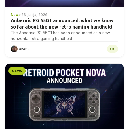
News
·
23. junija, 2026
Anbernic RG 55G1 announced: what we know
so far about the new retro gaming handheld
The Anbernic RG 55G1 has been announced as a new
horizontal retro gaming handheld
DaveC
0
NEWS