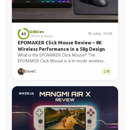
Odličen
19. julija, 2026
4.5
DROIX presoja
EPOMAKER Click Mouse Review – 8K
Wireless Performance in a 58g Design
What is the EPOMAKER Click Mouse? The
EPOMAKER Click Mouse is a tri-mode wireless
gaming mouse with a PAW3950 optical sensor, a
DaveC
0
58g chassis,...
MNENJA