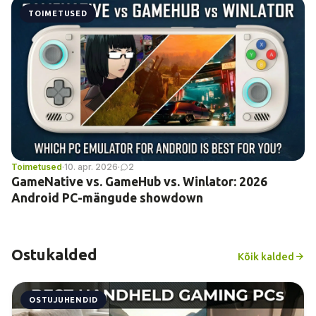
TOIMETUSED
Toimetused
·
10. apr. 2026
·
2
GameNative vs. GameHub vs. Winlator: 2026
Android PC-mängude showdown
Ostukalded
Kõik kalded
OSTUJUHENDID