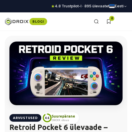
4.8 Trustpilot-l · 895 ülevaatet
Eesti
0
BLOGI
Suurepärane
ARVUSTUSED
4.6
DROIX otsus
Retroid Pocket 6 ülevaade –