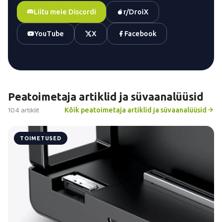
Liitu meie Discordi
r/DroiX
YouTube
X
Facebook
Peatoimetaja artiklid ja süvaanalüüsid
Kõik peatoimetaja artiklid ja süvaanalüüsid
104 artiklit
TOIMETUSED