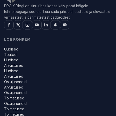
DROIX Blogi on sinu ühes kohas käiv pood kõigele
tehnoloogiaga seotule. Leia sadu juhiseid, uudiseid ja ülevaateid
viimasetest ja parimatestest gadgetidest.
LOE ROHKEM
Uudised
Teated
Uudised
Arvustused
Uudised
Arvustused
Ostujuhendid
Arvustused
Ostujuhendid
Toimetused
Ostujuhendid
Toimetused
Toimetused