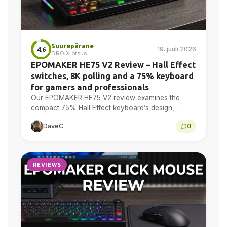
Suurepärane
19. juuli 2026
4.6
DROIX otsus
EPOMAKER HE75 V2 Review – Hall Effect
switches, 8K polling and a 75% keyboard
for gamers and professionals
Our EPOMAKER HE75 V2 review examines the
compact 75% Hall Effect keyboard’s design,
adjustable actuation, sound treatment, 8K polling,
DaveC
0
software, battery and multi-device connectivity.
REVIEWS