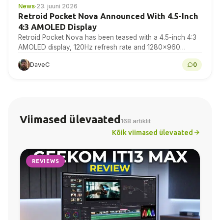
News
·
23. juuni 2026
Retroid Pocket Nova Announced With 4.5-Inch
4:3 AMOLED Display
Retroid Pocket Nova has been teased with a 4.5-inch 4:3
AMOLED display, 120Hz refresh rate and 1280×960
resolution for retro gaming handheld fans to...
DaveC
0
Viimased ülevaated
168 artiklit
Kõik viimased ülevaated
REVIEWS