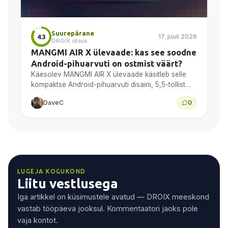
Suurepärane
17. juuli 2026
4.3
DROIX otsus
MANGMI AIR X ülevaade: kas see soodne
Android-pihuarvuti on ostmist väärt?
Käesolev MANGMI AIR X ülevaade käsitleb selle
kompaktse Android-pihuarvuti disaini, 5,5-tollist
1080p ekraani, Snapdragon 662 protsessori
DaveC
0
jõudlust, Androidi-mänge, emulatsiooni, aku
kestvust ning lõplikku ostusoovitust.
LUGEJA KOGUKOND
Liitu vestlusega
Iga artikkel on küsimustele avatud — DROIX meeskond
vastab tööpäeva jooksul. Kommentaatori jaoks pole
vaja kontot.