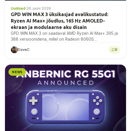
Uudised
·
26. juuni 2026
GPD WIN MAX 3 üksikasjad avalikustatud:
Ryzen AI Max+ jõudlus, 165 Hz AMOLED-
ekraan ja modulaarne aku disain
GPD WIN MAX 3 on saadaval AMD Ryzen AI Max+ 395 ja
388 versioonidena, millel on Radeon 8060S
graafikakaart, 9,06-tolline 165 Hz AMOLED-ekraan,
DaveC
0
modulaarne...
NEWS