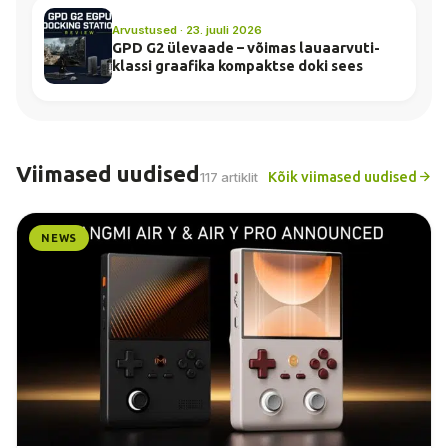
Arvustused · 23. juuli 2026
GPD G2 ülevaade – võimas lauaarvuti-
klassi graafika kompaktse doki sees
Viimased uudised
Kõik viimased uudised
117 artiklit
NEWS