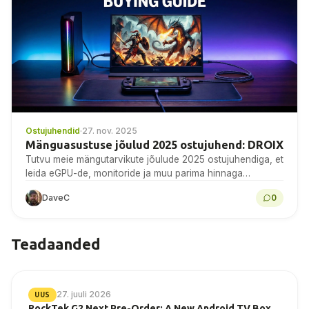
Ostujuhendid
·
27. nov. 2025
Mänguasustuse jõulud 2025 ostujuhend: DROIX
Tutvu meie mängutarvikute jõulude 2025 ostujuhendiga, et
leida eGPU-de, monitoride ja muu parima hinnaga
pakkumisi DROIXis juba täna!
DaveC
0
Teadaanded
27. juuli 2026
UUS
RockTek G2 Next Pre-Order: A New Android TV Box