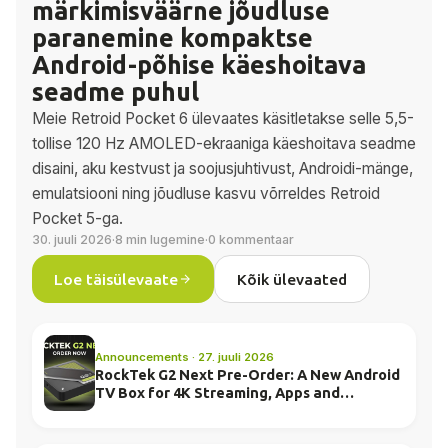
märkimisväärne jõudluse
paranemine kompaktse
Android-põhise käeshoitava
seadme puhul
Meie Retroid Pocket 6 ülevaates käsitletakse selle 5,5-
tollise 120 Hz AMOLED-ekraaniga käeshoitava seadme
disaini, aku kestvust ja soojusjuhtivust, Androidi-mänge,
emulatsiooni ning jõudluse kasvu võrreldes Retroid
Pocket 5-ga.
30. juuli 2026
·
8 min lugemine
·
0 kommentaar
Loe täisülevaate
Kõik ülevaated
Announcements · 27. juuli 2026
RockTek G2 Next Pre-Order: A New Android
TV Box for 4K Streaming, Apps and
Everyday Entertainment