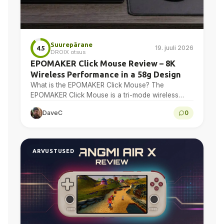
Suurepärane
19. juuli 2026
4.5
DROIX otsus
EPOMAKER Click Mouse Review – 8K
Wireless Performance in a 58g Design
What is the EPOMAKER Click Mouse? The
EPOMAKER Click Mouse is a tri-mode wireless
gaming mouse with a PAW3950 optical sensor, a
DaveC
0
58g chassis,...
ARVUSTUSED