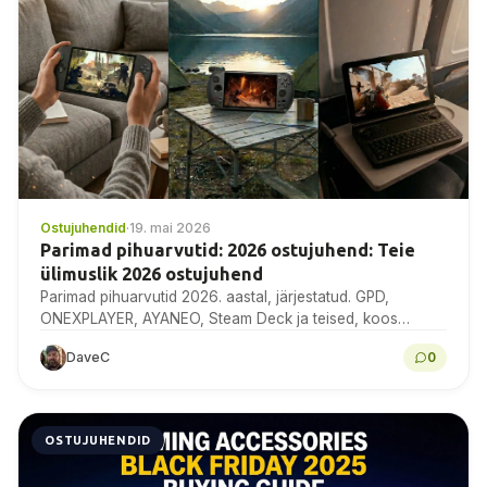
Ostujuhendid
·
19. mai 2026
Parimad pihuarvutid: 2026 ostujuhend: Teie
ülimuslik 2026 ostujuhend
Parimad pihuarvutid 2026. aastal, järjestatud. GPD,
ONEXPLAYER, AYANEO, Steam Deck ja teised, koos
võrdlusuuringute, tehniliste näitajate ja ekspertide
DaveC
0
ostunõuannetega.
OSTUJUHENDID