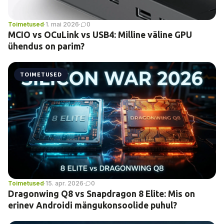
Toimetused
·
1. mai 2026
·
0
MCIO vs OCuLink vs USB4: Milline väline GPU
ühendus on parim?
TOIMETUSED
Toimetused
·
15. apr. 2026
·
0
Dragonwing Q8 vs Snapdragon 8 Elite: Mis on
erinev Androidi mängukonsoolide puhul?