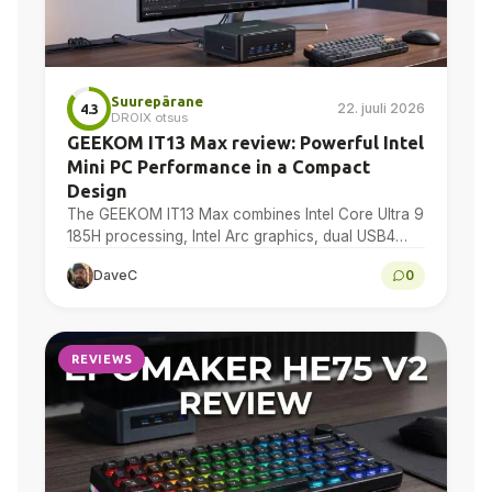
Suurepärane
22. juuli 2026
4.3
DROIX otsus
GEEKOM IT13 Max review: Powerful Intel
Mini PC Performance in a Compact
Design
The GEEKOM IT13 Max combines Intel Core Ultra 9
185H processing, Intel Arc graphics, dual USB4
and dual 2.5GbE in a compact Windows 11...
DaveC
0
REVIEWS