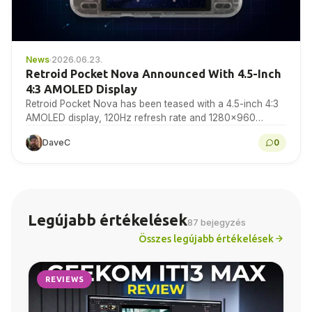
News
·
2026.06.23.
Retroid Pocket Nova Announced With 4.5-Inch
4:3 AMOLED Display
Retroid Pocket Nova has been teased with a 4.5-inch 4:3
AMOLED display, 120Hz refresh rate and 1280×960
resolution for retro gaming handheld fans to…
DaveC
0
Legújabb értékelések
87 bejegyzés
Összes legújabb értékelések
REVIEWS