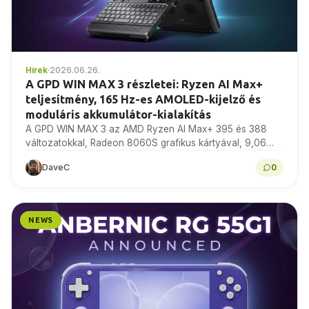
Hírek
·
2026.06.26.
A GPD WIN MAX 3 részletei: Ryzen AI Max+
teljesítmény, 165 Hz-es AMOLED-kijelző és
moduláris akkumulátor-kialakítás
A GPD WIN MAX 3 az AMD Ryzen AI Max+ 395 és 388
változatokkal, Radeon 8060S grafikus kártyával, 9,06
hüvelykes, 165 Hz-es AMOLED kijelzővel,…
DaveC
0
NEWS