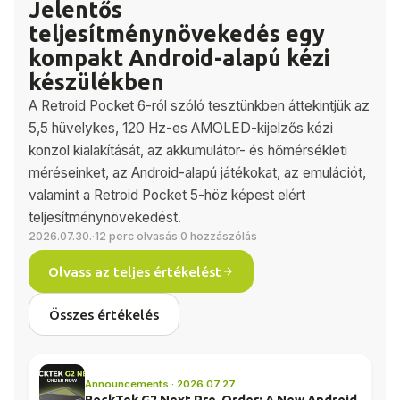
Jelentős
teljesítménynövekedés egy
kompakt Android-alapú kézi
készülékben
A Retroid Pocket 6-ról szóló tesztünkben áttekintjük az
5,5 hüvelykes, 120 Hz-es AMOLED-kijelzős kézi
konzol kialakítását, az akkumulátor- és hőmérsékleti
méréseinket, az Android-alapú játékokat, az emulációt,
valamint a Retroid Pocket 5-höz képest elért
teljesítménynövekedést.
2026.07.30.
·
12 perc olvasás
·
0 hozzászólás
Olvass az teljes értékelést
Összes értékelés
Announcements · 2026.07.27.
RockTek G2 Next Pre-Order: A New Android