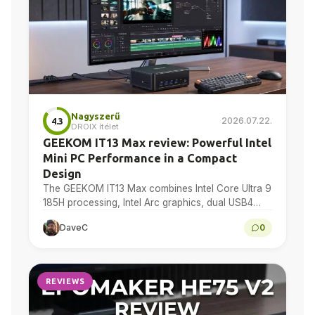
Nagyszerű
2026.07.22.
4.3
DROIX ítélet
GEEKOM IT13 Max review: Powerful Intel
Mini PC Performance in a Compact
Design
The GEEKOM IT13 Max combines Intel Core Ultra 9
185H processing, Intel Arc graphics, dual USB4
and dual 2.5GbE in a compact Windows 11…
DaveC
0
REVIEWS