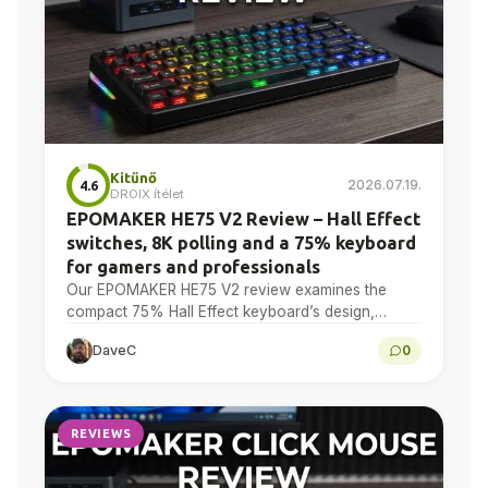
Kitűnő
2026.07.19.
4.6
DROIX ítélet
EPOMAKER HE75 V2 Review – Hall Effect
switches, 8K polling and a 75% keyboard
for gamers and professionals
Our EPOMAKER HE75 V2 review examines the
compact 75% Hall Effect keyboard’s design,
adjustable actuation, sound treatment, 8K polling,
DaveC
0
software, battery and multi-device connectivity.
REVIEWS