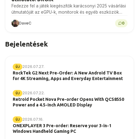
Fedezze fel a játék kiegészítők karácsonyi 2025 vásárlási
útmutatóját az eGPU-k, monitorok és egyéb eszközök
legjobb ajánlataiért a DROIX-nál még ma!
DaveC
0
Bejelentések
2026.07.27.
ÚJ
RockTek G2 Next Pre-Order: A New Android TV Box
for 4K Streaming, Apps and Everyday Entertainment
2026.07.22.
ÚJ
Retroid Pocket Nova Pre-order Opens With QCS8550
Power and a 4.5-Inch AMOLED Display
2026.07.16.
ÚJ
ONEXPLAYER 3 Pre-order: Reserve your 3-in-1
Windows Handheld Gaming PC