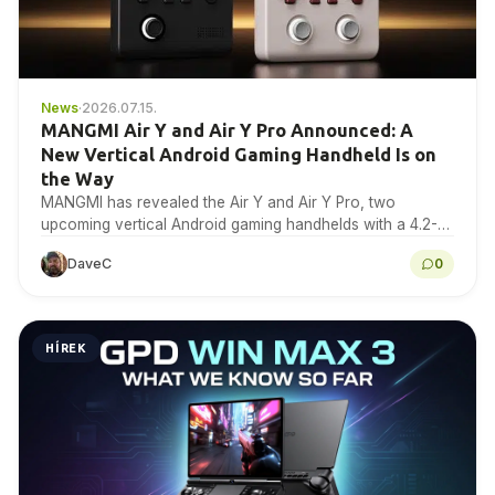
News
·
2026.07.15.
MANGMI Air Y and Air Y Pro Announced: A
New Vertical Android Gaming Handheld Is on
the Way
MANGMI has revealed the Air Y and Air Y Pro, two
upcoming vertical Android gaming handhelds with a 4.2-
inch 4:3 IPS touchscreen. Here is…
DaveC
0
HÍREK