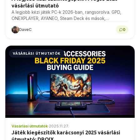
vásárlási útmutató
A legjobb kézi játék PC-k 2026-ban, rangsorolva. GPD,
ONEXPLAYER, AYANEO, Steam Deck és mások,
összehasonlító tesztekkel, specifikációkkal és szakértői
DaveC
0
vásárlási tanácsokkal.
VÁSÁRLÁSI ÚTMUTATÓK
Vásárlási útmutatók
·
2025.11.27.
Játék kiegészítők karácsonyi 2025 vásárlási
útmutató: DROIX