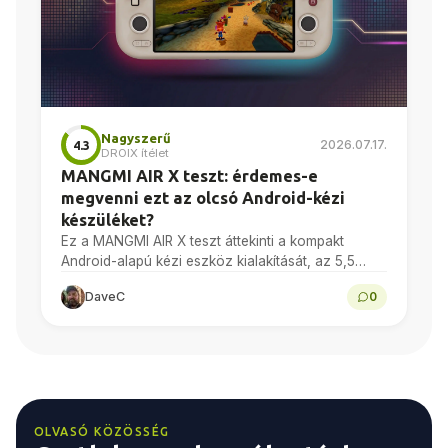
Nagyszerű
2026.07.17.
4.3
DROIX ítélet
MANGMI AIR X teszt: érdemes-e
megvenni ezt az olcsó Android-kézi
készüléket?
Ez a MANGMI AIR X teszt áttekinti a kompakt
Android-alapú kézi eszköz kialakítását, az 5,5
hüvelykes 1080p-s kijelzőjét, a Snapdragon 662
DaveC
0
processzor teljesítményét, az…
OLVASÓ KÖZÖSSÉG