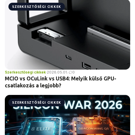
SZERKESZTŐSÉGI CIKKEK
Szerkesztőségi cikkek
·
2026.05.01.
·
0
MCIO vs OCuLink vs USB4: Melyik külső GPU-
csatlakozás a legjobb?
SZERKESZTŐSÉGI CIKKEK