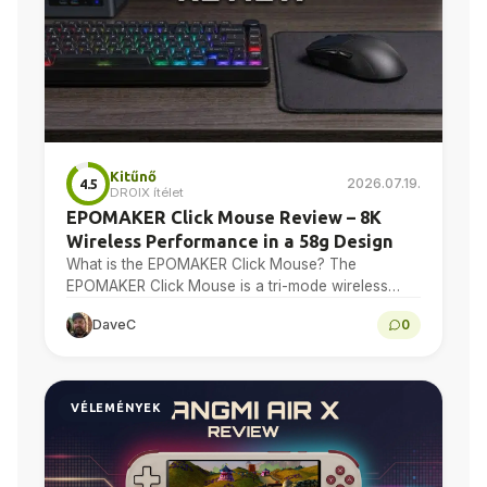
Kitűnő
2026.07.19.
4.5
DROIX ítélet
EPOMAKER Click Mouse Review – 8K
Wireless Performance in a 58g Design
What is the EPOMAKER Click Mouse? The
EPOMAKER Click Mouse is a tri-mode wireless
gaming mouse with a PAW3950 optical sensor, a
DaveC
0
58g chassis,…
VÉLEMÉNYEK