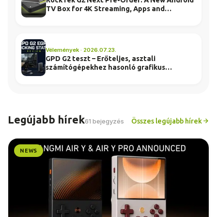
TV Box for 4K Streaming, Apps and
Everyday Entertainment
Vélemények · 2026.07.23.
GPD G2 teszt – Erőteljes, asztali
számítógépekhez hasonló grafikus
teljesítmény egy kompakt dokkolóban
Legújabb hírek
Összes legújabb hírek
61 bejegyzés
NEWS