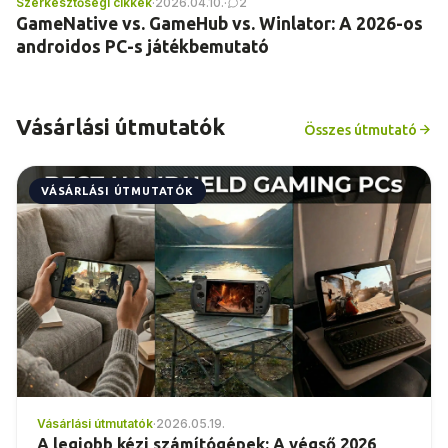
Szerkesztőségi cikkek
·
2026.04.10.
·
2
GameNative vs. GameHub vs. Winlator: A 2026-os
androidos PC-s játékbemutató
Vásárlási útmutatók
Összes útmutató
VÁSÁRLÁSI ÚTMUTATÓK
Vásárlási útmutatók
·
2026.05.19.
A legjobb kézi számítógépek: A végső 2026