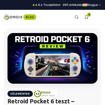
4.8 a Trustpiloton · 895 értékelés
Magyar
0
BLOG
Kitűnő
VÉLEMÉNYEK
4.6
DROIX ítélet
Retroid Pocket 6 teszt –