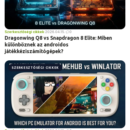
Szerkesztőségi cikkek
·
2026.04.15.
·
0
Dragonwing Q8 vs Snapdragon 8 Elite: Miben
különböznek az androidos
játékkéziszámítógépek?
SZERKESZTŐSÉGI CIKKEK