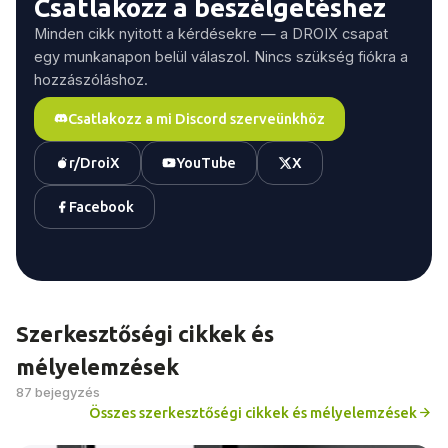
Csatlakozz a beszélgetéshez
Minden cikk nyitott a kérdésekre — a DROIX csapat
egy munkanapon belül válaszol. Nincs szükség fiókra a
hozzászóláshoz.
Csatlakozz a mi Discord szerveünkhöz
r/DroiX
YouTube
X
Facebook
Szerkesztőségi cikkek és
mélyelemzések
87 bejegyzés
Összes szerkesztőségi cikkek és mélyelemzések