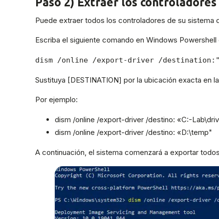
Paso 2) Extraer los controladores
Puede extraer todos los controladores de su sistema 
Escriba el siguiente comando en Windows Powershell d
dism /online /export-driver /destination:
Sustituya [DESTINATION] por la ubicación exacta en la
Por ejemplo:
dism /online /export-driver /destino: «C:-Lab\dri
dism /online /export-driver /destino: «D:\temp"
A continuación, el sistema comenzará a exportar todos