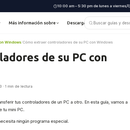
10:00 am – 5:30 pm de lunes a viernes
Más información sobre
Descargas
Blog
503
 con Windows
/
Cómo extraer controladores de su PC con Windows
ladores de su PC con
 · 1 min de lectura
nsferir tus controladores de un PC a otro. En esta guía, vamos a
 tu mini PC.
necesita ningún programa especial.