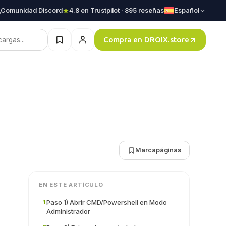
Comunidad Discord
4.8 en Trustpilot · 895 reseñas
Español
Compra en DROIX.store
Marcapáginas
EN ESTE ARTÍCULO
Paso 1) Abrir CMD/Powershell en Modo
1
Administrador