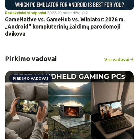
Redakciniai straipsniai
·
2026 10 balandžio
·
2
GameNative vs. GameHub vs. Winlator: 2026 m.
„Android" kompiuterinių žaidimų parodomoji
dvikova
Pirkimo vadovai
Visi vadovai
PIRKIMO VADOVAI