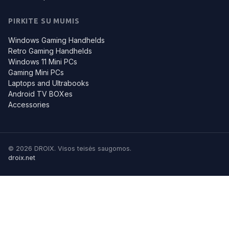
PIRKITE SU MUMIS
Windows Gaming Handhelds
Retro Gaming Handhelds
Windows 11 Mini PCs
Gaming Mini PCs
Laptops and Ultrabooks
Android TV BOXes
Accessories
© 2026 DROIX. Visos teisės saugomos.
droix.net
Kai kuriuos iš šių slapukų naudojame, kad galėtume užtikrinti
geresnį skaitytojų aptarnavimą. Sužinokite daugiau:
Skaitykite
daugiau: Slapukų politika
Priimti