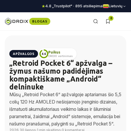
4.8 „Trustpilot" · 895 atsiliepimai
Lietuvių
0
BLOGAS
Puikus
APŽVALGOS
4.6
DROIX vertinimas
„Retroid Pocket 6“ apžvalga –
žymus našumo padidėjimas
kompaktiškame „Android“
delninuke
Mūsų „Retroid Pocket 6“ apžvalgoje aptariamas šio 5,5
colių 120 Hz AMOLED nešiojamojo įrenginio dizainas,
išmatuoti akumuliatoriaus veikimo laikas ir šiluminiai
parametrai, žaidimai „Android“ sistemoje, emuliacija bei
našumo pranašumai, palyginti su „Retroid Pocket 5“.
2026 30 liepos
·
1 min skaitimo
·
0 komentarai