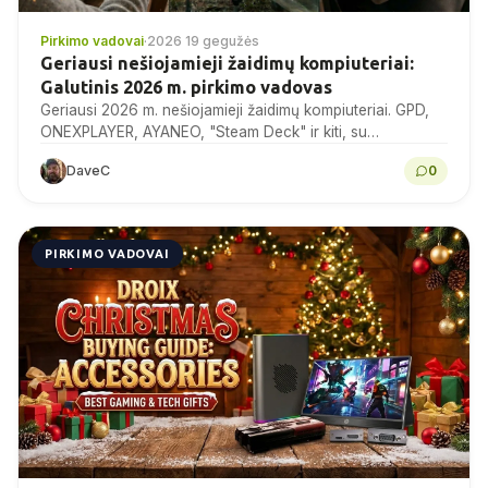
Pirkimo vadovai
·
2026 19 gegužės
Geriausi nešiojamieji žaidimų kompiuteriai:
Galutinis 2026 m. pirkimo vadovas
Geriausi 2026 m. nešiojamieji žaidimų kompiuteriai. GPD,
ONEXPLAYER, AYANEO, "Steam Deck" ir kiti, su
lyginamaisiais tyrimais, specifikacijomis ir ekspertų
DaveC
0
patarimais perkant.
PIRKIMO VADOVAI