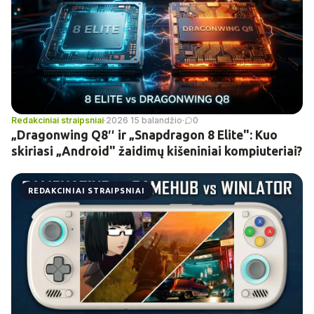
Redakciniai straipsniai
·
2026 15 balandžio
·
0
„Dragonwing Q8″ ir „Snapdragon 8 Elite": Kuo
skiriasi „Android" žaidimų kišeniniai kompiuteriai?
REDAKCINIAI STRAIPSNIAI