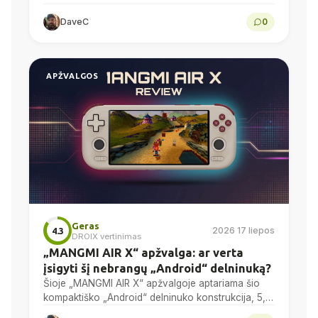
gaming mouse with a PAW3950 optical sensor, a
DaveC
0
58g chassis,...
APŽVALGOS
Geras
2026 17 liepos
4.3
DROIX vertinimas
„MANGMI AIR X“ apžvalga: ar verta
įsigyti šį nebrangų „Android“ delninuką?
Šioje „MANGMI AIR X“ apžvalgoje aptariama šio
kompaktiško „Android“ delninuko konstrukcija, 5,5
colių 1080p ekranas, „Snapdragon 662“