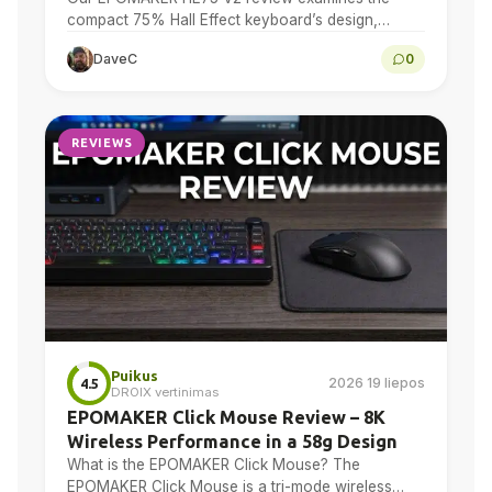
compact 75% Hall Effect keyboard’s design,
adjustable actuation, sound treatment, 8K polling,
DaveC
0
software, battery and multi-device connectivity.
REVIEWS
Puikus
2026 19 liepos
4.5
DROIX vertinimas
EPOMAKER Click Mouse Review – 8K
Wireless Performance in a 58g Design
What is the EPOMAKER Click Mouse? The
EPOMAKER Click Mouse is a tri-mode wireless