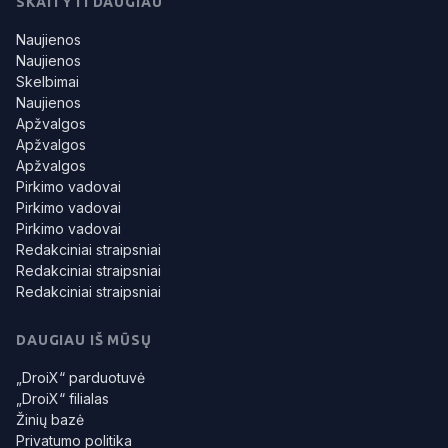
SKAITYTI DAUGIAU
Naujienos
Naujienos
Skelbimai
Naujienos
Apžvalgos
Apžvalgos
Apžvalgos
Pirkimo vadovai
Pirkimo vadovai
Pirkimo vadovai
Redakciniai straipsniai
Redakciniai straipsniai
Redakciniai straipsniai
DAUGIAU IŠ MŪSŲ
„DroiX“ parduotuvė
„DroiX“ filialas
Žinių bazė
Privatumo politika