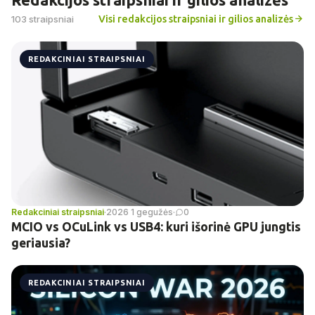
Visi redakcijos straipsniai ir gilios analizės
103 straipsniai
REDAKCINIAI STRAIPSNIAI
Redakciniai straipsniai
·
2026 1 gegužės
·
0
MCIO vs OCuLink vs USB4: kuri išorinė GPU jungtis
geriausia?
REDAKCINIAI STRAIPSNIAI