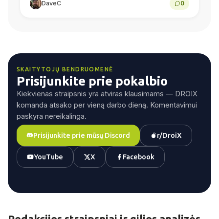
DaveC
0
procesoriaus našumas, žaidimai „Android“
sistemoje, emuliacija, baterijos...
SKAITYTOJŲ BENDRUOMENĖ
Prisijunkite prie pokalbio
Kiekvienas straipsnis yra atviras klausimams — DROIX
komanda atsako per vieną darbo dieną. Komentavimui
paskyra nereikalinga.
Prisijunkite prie mūsų Discord
r/DroiX
YouTube
X
Facebook
Redakcijos straipsniai ir gilios analizės