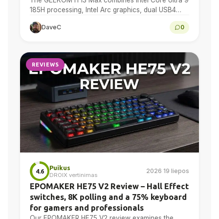
185H processing, Intel Arc graphics, dual USB4
and dual 2.5GbE in a compact Windows 11...
DaveC
0
REVIEWS
Puikus
2026 19 liepos
4.6
DROIX vertinimas
EPOMAKER HE75 V2 Review – Hall Effect
switches, 8K polling and a 75% keyboard
for gamers and professionals
Our EPOMAKER HE75 V2 review examines the