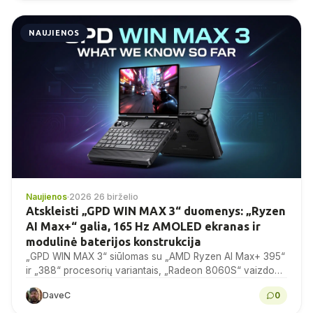
NAUJIENOS
Naujienos
·
2026 26 birželio
Atskleisti „GPD WIN MAX 3“ duomenys: „Ryzen
AI Max+“ galia, 165 Hz AMOLED ekranas ir
modulinė baterijos konstrukcija
„GPD WIN MAX 3“ siūlomas su „AMD Ryzen AI Max+ 395“
ir „388“ procesorių variantais, „Radeon 8060S“ vaizdo
plokšte, 9,06 colių 165 Hz AMOLED...
DaveC
0