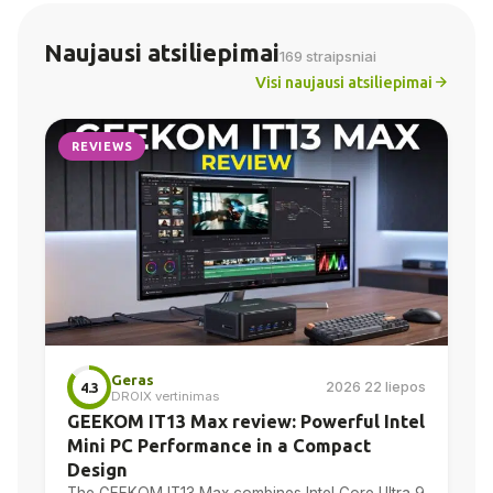
Naujausi atsiliepimai
169 straipsniai
Visi naujausi atsiliepimai
REVIEWS
Geras
2026 22 liepos
4.3
DROIX vertinimas
GEEKOM IT13 Max review: Powerful Intel
Mini PC Performance in a Compact
Design
The GEEKOM IT13 Max combines Intel Core Ultra 9