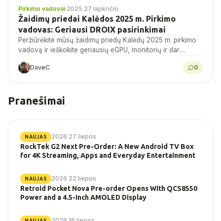
Pirkimo vadovai
·
2025 27 lapkričio
Žaidimų priedai Kalėdos 2025 m. Pirkimo
vadovas: Geriausi DROIX pasirinkimai
Peržiūrėkite mūsų žaidimų priedų Kalėdų 2025 m. pirkimo
vadovą ir ieškokite geriausių eGPU, monitorių ir dar
daugiau pasiūlymų DROIX šiandien!
DaveC
0
Pranešimai
2026 27 liepos
NAUJAS
RockTek G2 Next Pre-Order: A New Android TV Box
for 4K Streaming, Apps and Everyday Entertainment
2026 22 liepos
NAUJAS
Retroid Pocket Nova Pre-order Opens With QCS8550
Power and a 4.5-Inch AMOLED Display
2026 16 liepos
NAUJAS