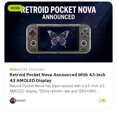
NEWS
News
·
2026 23 birželio
Retroid Pocket Nova Announced With 4.5-Inch
4:3 AMOLED Display
Retroid Pocket Nova has been teased with a 4.5-inch 4:3
AMOLED display, 120Hz refresh rate and 1280×960
resolution for retro gaming handheld fans to...
DaveC
0