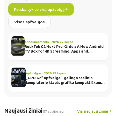
Perskaitykite visą apžvalgą
Visos apžvalgos
Announcements · 2026 27 liepos
RockTek G2 Next Pre-Order: A New Android
TV Box for 4K Streaming, Apps and
Everyday Entertainment
Apžvalgos · 2026 23 liepos
„GPD G2“ apžvalga – galinga stalinio
kompiuterio klasės grafika kompaktiškame
doko korpuse
Naujausi žiniai
Visi naujausi žiniai
117 straipsnių