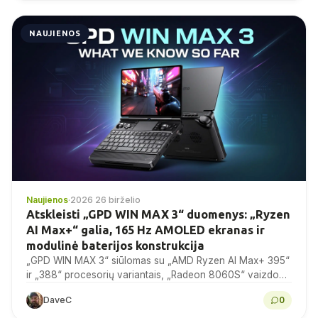
NAUJIENOS
Naujienos
·
2026 26 birželio
Atskleisti „GPD WIN MAX 3“ duomenys: „Ryzen
AI Max+“ galia, 165 Hz AMOLED ekranas ir
modulinė baterijos konstrukcija
„GPD WIN MAX 3“ siūlomas su „AMD Ryzen AI Max+ 395“
ir „388“ procesorių variantais, „Radeon 8060S“ vaizdo
plokšte, 9,06 colių 165 Hz AMOLED...
DaveC
0