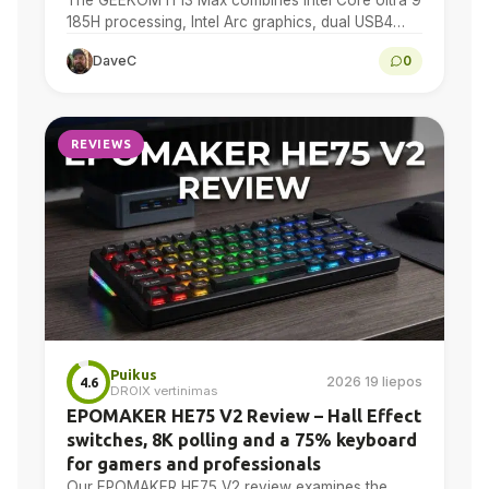
185H processing, Intel Arc graphics, dual USB4
and dual 2.5GbE in a compact Windows 11...
DaveC
0
REVIEWS
Puikus
2026 19 liepos
4.6
DROIX vertinimas
EPOMAKER HE75 V2 Review – Hall Effect
switches, 8K polling and a 75% keyboard
for gamers and professionals
Our EPOMAKER HE75 V2 review examines the