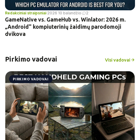
Redakciniai straipsniai
·
2026 10 balandžio
·
2
GameNative vs. GameHub vs. Winlator: 2026 m.
„Android" kompiuterinių žaidimų parodomoji
dvikova
Pirkimo vadovai
Visi vadovai
PIRKIMO VADOVAI