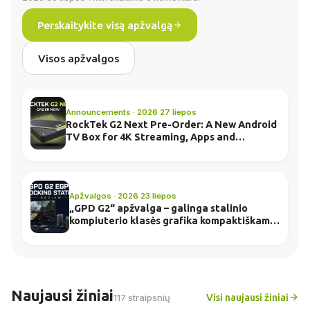
Perskaitykite visą apžvalgą
Visos apžvalgos
Announcements · 2026 27 liepos
RockTek G2 Next Pre-Order: A New Android
TV Box for 4K Streaming, Apps and
Everyday Entertainment
Apžvalgos · 2026 23 liepos
„GPD G2“ apžvalga – galinga stalinio
kompiuterio klasės grafika kompaktiškame
doko korpuse
Naujausi žiniai
Visi naujausi žiniai
117 straipsnių