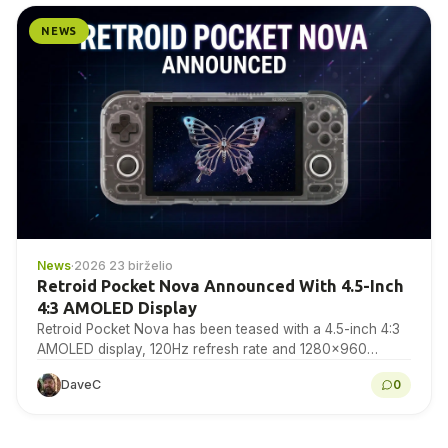
NEWS
News
·
2026 23 birželio
Retroid Pocket Nova Announced With 4.5-Inch
4:3 AMOLED Display
Retroid Pocket Nova has been teased with a 4.5-inch 4:3
AMOLED display, 120Hz refresh rate and 1280×960
resolution for retro gaming handheld fans to...
DaveC
0