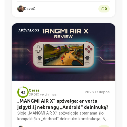
gaming mouse with a PAW3950 optical sensor, a
DaveC
0
58g chassis,...
APŽVALGOS
Geras
2026 17 liepos
4.3
DROIX vertinimas
„MANGMI AIR X“ apžvalga: ar verta
įsigyti šį nebrangų „Android“ delninuką?
Šioje „MANGMI AIR X“ apžvalgoje aptariama šio
kompaktiško „Android“ delninuko konstrukcija, 5,5
colių 1080p ekranas, „Snapdragon 662“