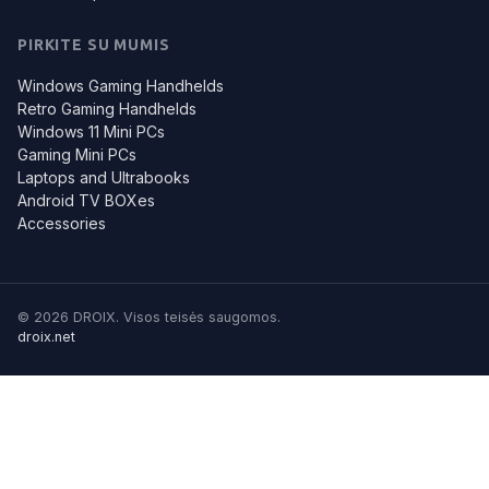
PIRKITE SU MUMIS
Windows Gaming Handhelds
Retro Gaming Handhelds
Windows 11 Mini PCs
Gaming Mini PCs
Laptops and Ultrabooks
Android TV BOXes
Accessories
© 2026 DROIX. Visos teisės saugomos.
droix.net
Kai kuriuos iš šių slapukų naudojame, kad galėtume užtikrinti
geresnį skaitytojų aptarnavimą. Sužinokite daugiau:
Skaitykite
daugiau: Slapukų politika
Priimti