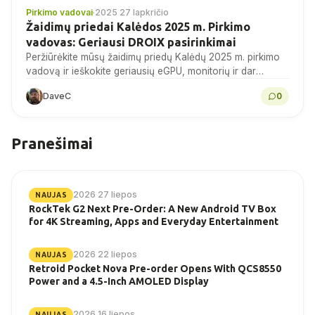
Pirkimo vadovai
·
2025 27 lapkričio
Žaidimų priedai Kalėdos 2025 m. Pirkimo
vadovas: Geriausi DROIX pasirinkimai
Peržiūrėkite mūsų žaidimų priedų Kalėdų 2025 m. pirkimo
vadovą ir ieškokite geriausių eGPU, monitorių ir dar
daugiau pasiūlymų DROIX šiandien!
DaveC
0
Pranešimai
2026 27 liepos
NAUJAS
RockTek G2 Next Pre-Order: A New Android TV Box
for 4K Streaming, Apps and Everyday Entertainment
2026 22 liepos
NAUJAS
Retroid Pocket Nova Pre-order Opens With QCS8550
Power and a 4.5-Inch AMOLED Display
2026 16 liepos
NAUJAS