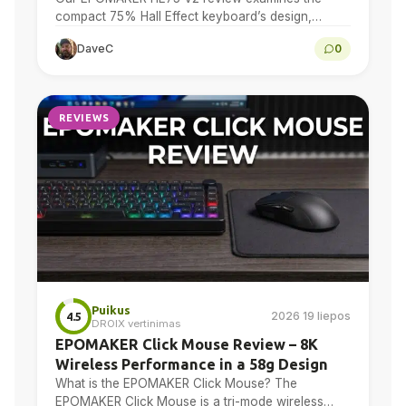
compact 75% Hall Effect keyboard’s design,
adjustable actuation, sound treatment, 8K polling,
DaveC
0
software, battery and multi-device connectivity.
REVIEWS
Puikus
2026 19 liepos
4.5
DROIX vertinimas
EPOMAKER Click Mouse Review – 8K
Wireless Performance in a 58g Design
What is the EPOMAKER Click Mouse? The
EPOMAKER Click Mouse is a tri-mode wireless