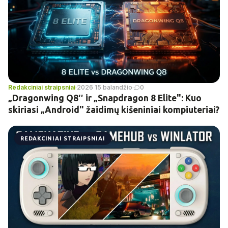
Redakciniai straipsniai
·
2026 15 balandžio
·
0
„Dragonwing Q8″ ir „Snapdragon 8 Elite": Kuo
skiriasi „Android" žaidimų kišeniniai kompiuteriai?
REDAKCINIAI STRAIPSNIAI