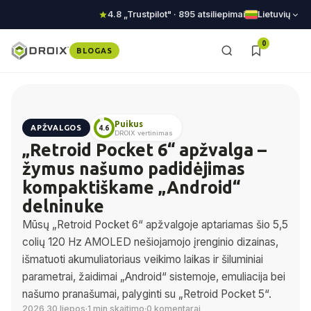
4.8 „Trustpilot" · 895 atsiliepimai
Lietuvių
0
BLOGAS
Puikus
APŽVALGOS
4.6
DROIX vertinimas
„Retroid Pocket 6“ apžvalga –
žymus našumo padidėjimas
kompaktiškame „Android“
delninuke
Mūsų „Retroid Pocket 6“ apžvalgoje aptariamas šio 5,5
colių 120 Hz AMOLED nešiojamojo įrenginio dizainas,
išmatuoti akumuliatoriaus veikimo laikas ir šiluminiai
parametrai, žaidimai „Android“ sistemoje, emuliacija bei
našumo pranašumai, palyginti su „Retroid Pocket 5“.
2026 30 liepos
·
1 min skaitimo
·
0 komentarai