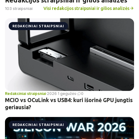
Visi redakcijos straipsniai ir gilios analizės
103 straipsniai
REDAKCINIAI STRAIPSNIAI
Redakciniai straipsniai
·
2026 1 gegužės
·
0
MCIO vs OCuLink vs USB4: kuri išorinė GPU jungtis
geriausia?
REDAKCINIAI STRAIPSNIAI