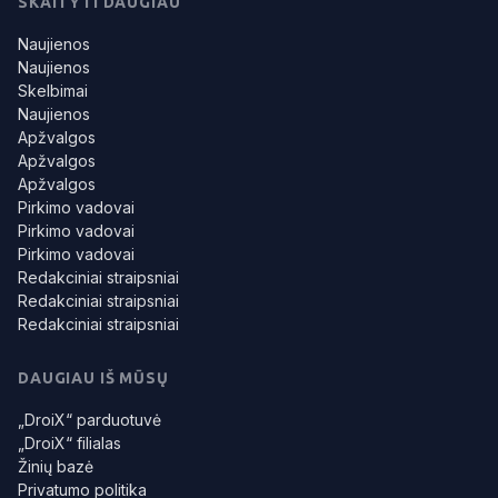
SKAITYTI DAUGIAU
Naujienos
Naujienos
Skelbimai
Naujienos
Apžvalgos
Apžvalgos
Apžvalgos
Pirkimo vadovai
Pirkimo vadovai
Pirkimo vadovai
Redakciniai straipsniai
Redakciniai straipsniai
Redakciniai straipsniai
DAUGIAU IŠ MŪSŲ
„DroiX“ parduotuvė
„DroiX“ filialas
Žinių bazė
Privatumo politika