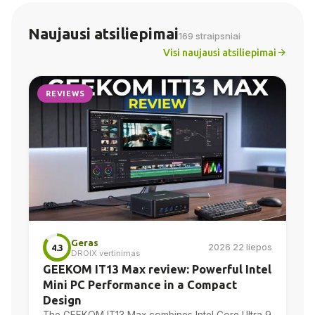
Naujausi atsiliepimai
169 straipsniai
Visi naujausi atsiliepimai
REVIEWS
Geras
2026 22 liepos
4.3
DROIX vertinimas
GEEKOM IT13 Max review: Powerful Intel
Mini PC Performance in a Compact
Design
The GEEKOM IT13 Max combines Intel Core Ultra 9