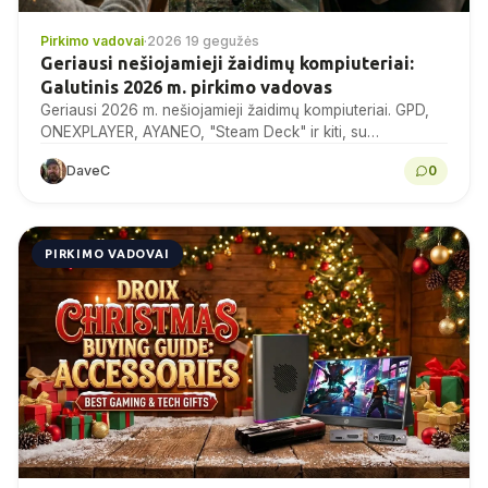
Pirkimo vadovai
·
2026 19 gegužės
Geriausi nešiojamieji žaidimų kompiuteriai:
Galutinis 2026 m. pirkimo vadovas
Geriausi 2026 m. nešiojamieji žaidimų kompiuteriai. GPD,
ONEXPLAYER, AYANEO, "Steam Deck" ir kiti, su
lyginamaisiais tyrimais, specifikacijomis ir ekspertų
DaveC
0
patarimais perkant.
PIRKIMO VADOVAI