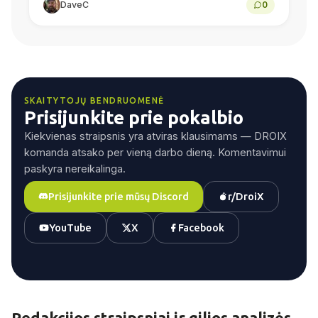
DaveC
0
procesoriaus našumas, žaidimai „Android“
sistemoje, emuliacija, baterijos...
SKAITYTOJŲ BENDRUOMENĖ
Prisijunkite prie pokalbio
Kiekvienas straipsnis yra atviras klausimams — DROIX
komanda atsako per vieną darbo dieną. Komentavimui
paskyra nereikalinga.
Prisijunkite prie mūsų Discord
r/DroiX
YouTube
X
Facebook
Redakcijos straipsniai ir gilios analizės