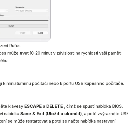
ízení Rufus
s může trvat 10-20 minut v závislosti na rychlosti vaší paměti
běhu.
i k miniaturnímu počítači nebo k portu USB kapesního počítače.
něte klávesy
ESCAPE
a
DELETE
, čímž se spustí nabídka BIOS.
eví nabídka
Save & Exit (Uložit a ukončit)
, a poté zvýrazněte US
ízení se může restartovat a poté se načte nabídka nastavení