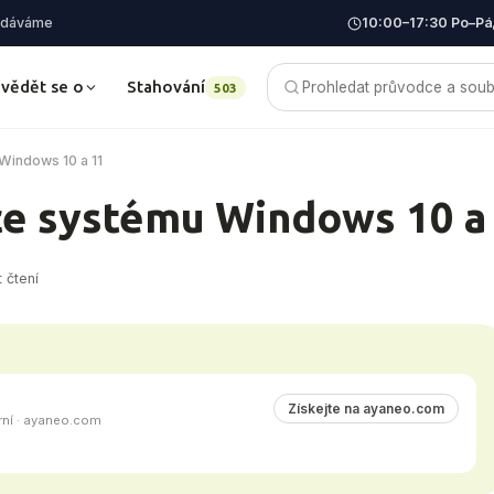
dodáváme
10:00–17:30 Po–Pá
vědět se o
Stahování
Blog
503
 Windows 10 a 11
ace systému Windows 10 a
 čtení
Získejte na ayaneo.com
erní · ayaneo.com