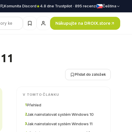
Komunita Discord
4.8 dne Trustpilot · 895 recenzí
Čeština
Nákupujte na DROIX.store
 11
Přidat do záložek
V TOMTO ČLÁNKU
Přehled
1
Jak nainstalovat systém Windows 10
2
Jak nainstalovat systém Windows 11
3