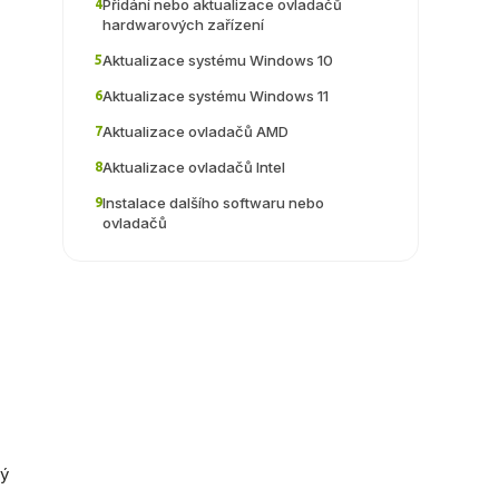
Přidání nebo aktualizace ovladačů
4
hardwarových zařízení
Aktualizace systému Windows 10
5
Aktualizace systému Windows 11
6
Aktualizace ovladačů AMD
7
Aktualizace ovladačů Intel
8
Instalace dalšího softwaru nebo
9
ovladačů
rý