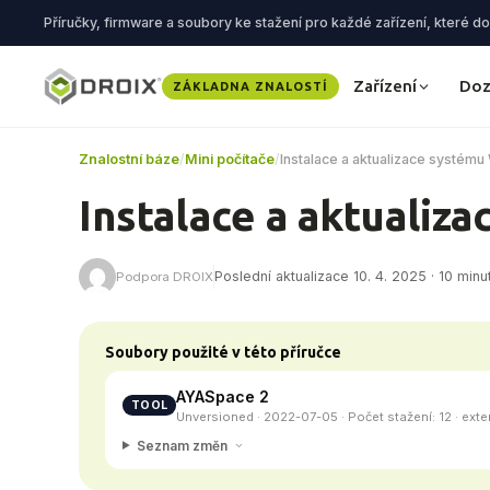
Příručky, firmware a soubory ke stažení pro každé zařízení, které 
Zařízení
Doz
ZÁKLADNA ZNALOSTÍ
Znalostní báze
/
Mini počítače
/
Instalace a aktualizace systému
Instalace a aktualiz
Poslední aktualizace 10. 4. 2025 · 10 minut
Podpora DROIX
Soubory použité v této příručce
AYASpace 2
TOOL
Unversioned · 2022-07-05 · Počet stažení: 12 · ext
Seznam změn