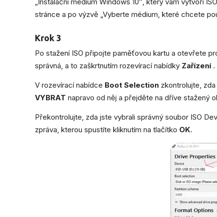
„Instalační médium Windows 10″, který vám vytvoří ISO
stránce a po výzvě „Vyberte médium, které chcete po
Krok 3
Po stažení ISO připojte paměťovou kartu a otevřete pr
správná, a to zaškrtnutím rozevírací nabídky
Zařízení
.
V rozevírací nabídce
Boot Selection
zkontrolujte, zda
VYBRAT
napravo od něj a přejděte na dříve stažený o
Překontrolujte, zda jste vybrali správný soubor ISO Dev
zpráva, kterou spustíte kliknutím na tlačítko
OK
.