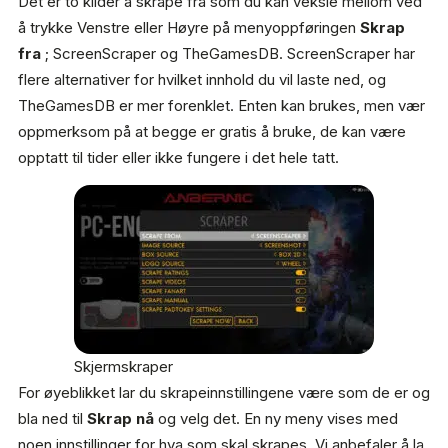
Det er to kilder å skrape fra som du kan veksle mellom ved
å trykke Venstre eller Høyre på menyoppføringen
Skrap
fra
; ScreenScraper og TheGamesDB. ScreenScraper har
flere alternativer for hvilket innhold du vil laste ned, og
TheGamesDB er mer forenklet. Enten kan brukes, men vær
oppmerksom på at begge er gratis å bruke, de kan være
opptatt til tider eller ikke fungere i det hele tatt.
Skjermskraper
For øyeblikket lar du skrapeinnstillingene være som de er og
bla ned til
Skrap nå
og velg det. En ny meny vises med
noen innstillinger for hva som skal skrapes. Vi anbefaler å la