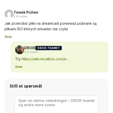
Tomek Pichen
2 år siden
Jak przerobić pliki na dreamcast ponieważ pobrane są
plikami ISO których emuelec nie czyta
Svar
DROIX
DROIX-TEAMET
2 år siden
Try
https://wiki.recalbox.com/e
…
Svar
Still et spørsmål