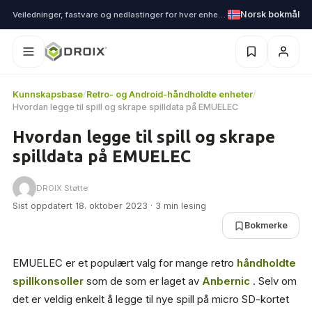
Norsk bokmål
Veiledninger, fastvare og nedlastinger for hver enhet vi sender
Kunnskapsbase
/
Retro- og Android-håndholdte enheter
/
Hvordan legge til spill og skrape spilldata på EMUELEC
Hvordan legge til spill og skrape
spilldata på EMUELEC
DROIX Støtte
Sist oppdatert 18. oktober 2023 · 3 min lesing
Bokmerke
EMUELEC er et populært valg for mange retro
håndholdte
spillkonsoller
som de som er laget av
Anbernic
. Selv om
det er veldig enkelt å legge til nye spill på micro SD-kortet